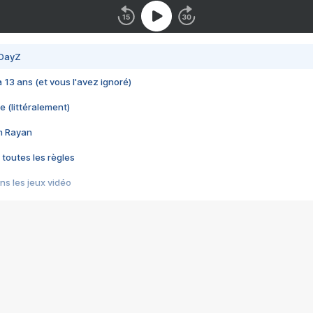
 DayZ
 a 13 ans (et vous l'avez ignoré)
e (littéralement)
im Rayan
 toutes les règles
s les jeux vidéo
us choquant de Rockstar ? - Le scandale BULLY
e plus moche de Steam
du RÊVE tourne au CAUCHEMAR
pendant 8 heures
it… à tort