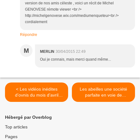
version de nos amis céleste , voici un récit de Michel
GENOVESE rémote viewer <br />
http://michelgenovese.wix.com/mediumenqueteur<br />
cordialement
Répondre
M
MERLIN
30/04/2015 22:49
Oui je connais, mais merci quand même...
< Les vidéos inédites
Les abeilles une société
d’ovnis du mois d’avril
parfaite en voie de
2015…
disparition...! >
Hébergé par Overblog
Top articles
Pages