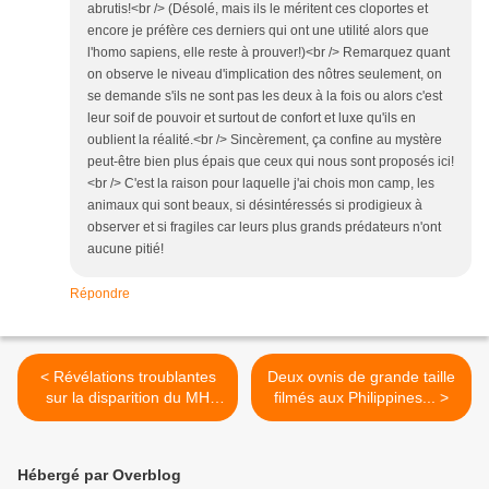
abrutis!<br /> (Désolé, mais ils le méritent ces cloportes et
encore je préfère ces derniers qui ont une utilité alors que
l'homo sapiens, elle reste à prouver!)<br /> Remarquez quant
on observe le niveau d'implication des nôtres seulement, on
se demande s'ils ne sont pas les deux à la fois ou alors c'est
leur soif de pouvoir et surtout de confort et luxe qu'ils en
oublient la réalité.<br /> Sincèrement, ça confine au mystère
peut-être bien plus épais que ceux qui nous sont proposés ici!
<br /> C'est la raison pour laquelle j'ai chois mon camp, les
animaux qui sont beaux, si désintéressés si prodigieux à
observer et si fragiles car leurs plus grands prédateurs n'ont
aucune pitié!
Répondre
< Révélations troublantes
Deux ovnis de grande taille
sur la disparition du MH
filmés aux Philippines... >
370...
Hébergé par Overblog