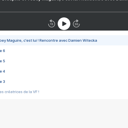
bey Maguire, c'est lui ! Rencontre avec Damien Witecka
e 6
e 5
e 4
e 3
s créatrices de la VF !
e 2
e 1
e Mektoub My Love arrive enfin ! Rencontre avec Shaïn Boumedine et Sal