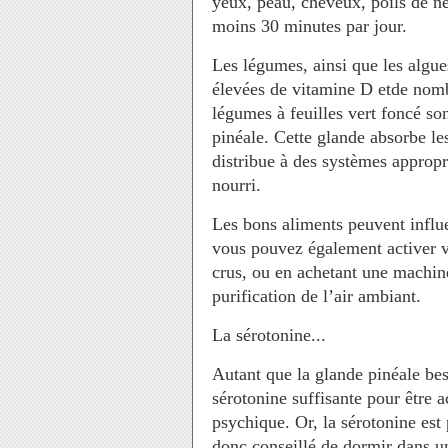
yeux, peau, cheveux, poils de ne
moins 30 minutes par jour.
Les légumes, ainsi que les algue
élevées de vitamine D etde nomb
légumes à feuilles vert foncé so
pinéale. Cette glande absorbe les
distribue à des systèmes appropr
nourri.
Les bons aliments peuvent influe
vous pouvez également activer v
crus, ou en achetant une machin
purification de l’air ambiant.
La sérotonine...
Autant que la glande pinéale bes
sérotonine suffisante pour être 
psychique. Or, la sérotonine est 
donc conseillé de dormir dans u