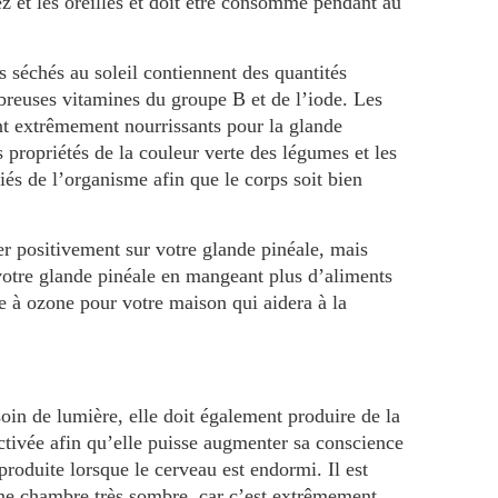
z et les oreilles et doit être consommé pendant au
s séchés au soleil contiennent des quantités
reuses vitamines du groupe B et de l’iode. Les
nt extrêmement nourrissants pour la glande
 propriétés de la couleur verte des légumes et les
iés de l’organisme afin que le corps soit bien
r positivement sur votre glande pinéale, mais
otre glande pinéale en mangeant plus d’aliments
e à ozone pour votre maison qui aidera à la
oin de lumière, elle doit également produire de la
activée afin qu’elle puisse augmenter sa conscience
produite lorsque le cerveau est endormi. Il est
ne chambre très sombre, car c’est extrêmement