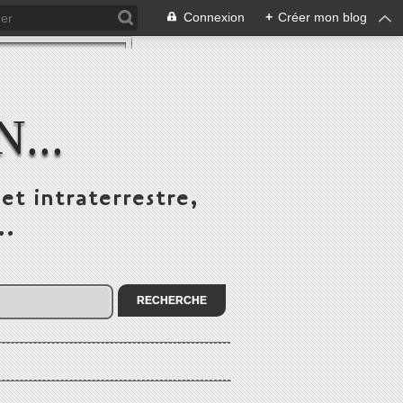
Connexion
+
Créer mon blog
...
et intraterrestre,
..