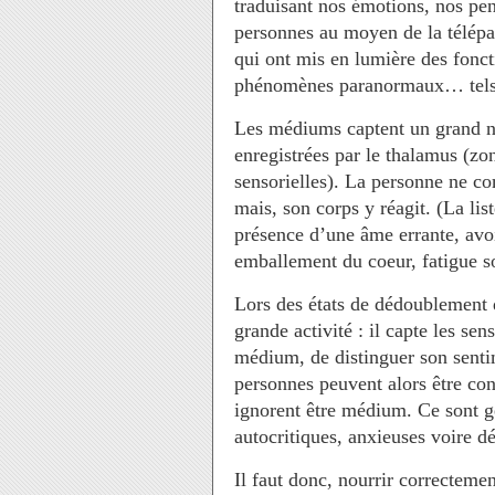
traduisant nos émotions, nos pens
personnes au moyen de la télépath
qui ont mis en lumière des fonct
phénomènes paranormaux… tels 
Les médiums captent un grand n
enregistrées par le thalamus (zon
sensorielles). La personne ne c
mais, son corps y réagit. (La lis
présence d’une âme errante, avo
emballement du coeur, fatigue so
Lors des états de dédoublement 
grande activité : il capte les sens
médium, de distinguer son sentim
personnes peuvent alors être conf
ignorent être médium. Ce sont g
autocritiques, anxieuses voire d
Il faut donc, nourrir correcteme