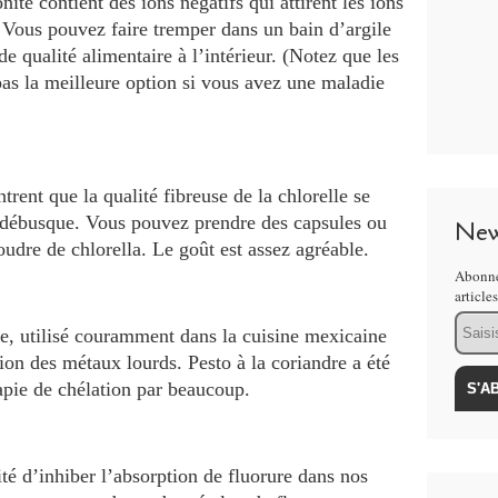
ite contient des ions négatifs qui attirent les ions
. Vous pouvez faire tremper dans un bain d’argile
de qualité alimentaire à l’intérieur. (Notez que les
 pas la meilleure option si vous avez une maladie
rent que la qualité fibreuse de la chlorelle se
s débusque. Vous pouvez prendre des capsules ou
New
oudre de chlorella. Le goût est assez agréable.
Abonne
article
Email
re, utilisé couramment dans la cuisine mexicaine
ion des métaux lourds. Pesto à la coriandre a été
rapie de chélation par beaucoup.
é d’inhiber l’absorption de fluorure dans nos