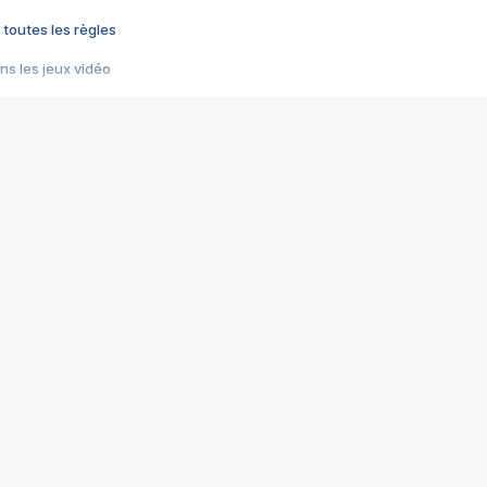
 toutes les règles
s les jeux vidéo
us choquant de Rockstar ? - Le scandale BULLY
e plus moche de Steam
du RÊVE tourne au CAUCHEMAR
pendant 8 heures
it… à tort
umiliés par un jeu vidéo
ire - Final Fantasy 8
ti un empire - Age of Empires
story DOFUS
tard, il crée l'un des pires jeux de tous les temps, MindsEye.