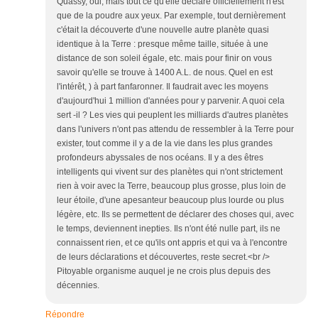
Quassy, oui, mais tout ce qu'elle déclare officiellement n'est
que de la poudre aux yeux. Par exemple, tout dernièrement
c'était la découverte d'une nouvelle autre planète quasi
identique à la Terre : presque même taille, située à une
distance de son soleil égale, etc. mais pour finir on vous
savoir qu'elle se trouve à 1400 A.L. de nous. Quel en est
l'intérêt, ) à part fanfaronner. Il faudrait avec les moyens
d'aujourd'hui 1 million d'années pour y parvenir. A quoi cela
sert -il ? Les vies qui peuplent les milliards d'autres planètes
dans l'univers n'ont pas attendu de ressembler à la Terre pour
exister, tout comme il y a de la vie dans les plus grandes
profondeurs abyssales de nos océans. Il y a des êtres
intelligents qui vivent sur des planètes qui n'ont strictement
rien à voir avec la Terre, beaucoup plus grosse, plus loin de
leur étoile, d'une apesanteur beaucoup plus lourde ou plus
légère, etc. Ils se permettent de déclarer des choses qui, avec
le temps, deviennent inepties. Ils n'ont été nulle part, ils ne
connaissent rien, et ce qu'ils ont appris et qui va à l'encontre
de leurs déclarations et découvertes, reste secret.<br />
Pitoyable organisme auquel je ne crois plus depuis des
décennies.
Répondre