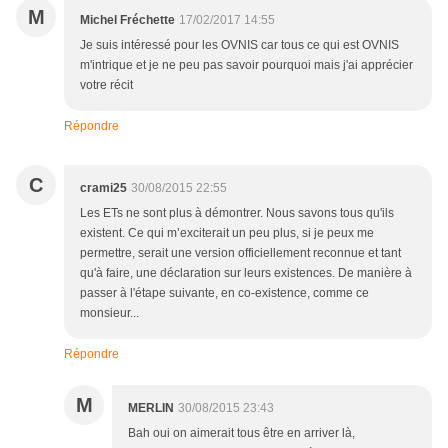
M
Michel Fréchette
17/02/2017 14:55
Je suis intéressé pour les OVNIS car tous ce qui est OVNIS
m'intrique et je ne peu pas savoir pourquoi mais j'ai apprécier
votre récit
Répondre
C
crami25
30/08/2015 22:55
Les ETs ne sont plus à démontrer. Nous savons tous qu'ils
existent. Ce qui m’exciterait un peu plus, si je peux me
permettre, serait une version officiellement reconnue et tant
qu'à faire, une déclaration sur leurs existences. De manière à
passer à l'étape suivante, en co-existence, comme ce
monsieur...
Répondre
M
MERLIN
30/08/2015 23:43
Bah oui on aimerait tous être en arriver là,