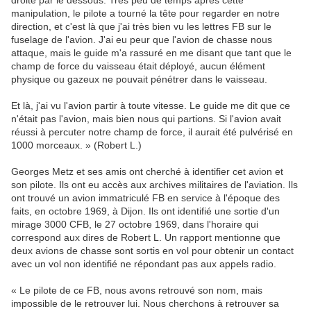
droite par le dessous. Très peu de temps après cette
manipulation, le pilote a tourné la tête pour regarder en notre
direction, et c'est là que j'ai très bien vu les lettres FB sur le
fuselage de l'avion. J'ai eu peur que l'avion de chasse nous
attaque, mais le guide m'a rassuré en me disant que tant que le
champ de force du vaisseau était déployé, aucun élément
physique ou gazeux ne pouvait pénétrer dans le vaisseau.
Et là, j'ai vu l'avion partir à toute vitesse. Le guide me dit que ce
n'était pas l'avion, mais bien nous qui partions. Si l'avion avait
réussi à percuter notre champ de force, il aurait été pulvérisé en
1000 morceaux. » (Robert L.)
Georges Metz et ses amis ont cherché à identifier cet avion et
son pilote. Ils ont eu accès aux archives militaires de l'aviation. Ils
ont trouvé un avion immatriculé FB en service à l'époque des
faits, en octobre 1969, à Dijon. Ils ont identifié une sortie d'un
mirage 3000 CFB, le 27 octobre 1969, dans l'horaire qui
correspond aux dires de Robert L. Un rapport mentionne que
deux avions de chasse sont sortis en vol pour obtenir un contact
avec un vol non identifié ne répondant pas aux appels radio.
« Le pilote de ce FB, nous avons retrouvé son nom, mais
impossible de le retrouver lui. Nous cherchons à retrouver sa