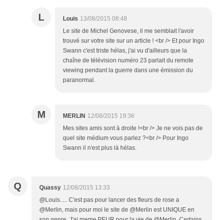
L
Louis
13/08/2015 08:48
Le site de Michel Genovese, il me semblait l'avoir
trouvé sur votre site sur un article ! <br /> Et pour Ingo
Swann c'est triste hélas, j'ai vu d'ailleurs que la
chaîne de télévision numéro 23 parlait du remote
viewing pendant la guerre dans une émission du
paranormal.
M
MERLIN
12/08/2015 19:36
Mes sites amis sont à droite !<br /> Je ne vois pas de
quel site médium vous parlez ?<br /> Pour Ingo
Swann il n'est plus là hélas.
Q
Quassy
12/08/2015 13:33
@Louis..... C'est pas pour lancer des fleurs de rose a
@Merlin, mais pour moi le site de @Merlin est UNIQUE en
son genre..J'ai meme PEUR pour la vie de @Merlin. Certains