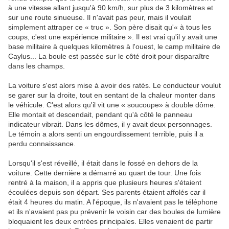
à une vitesse allant jusqu'à 90 km/h, sur plus de 3 kilomètres et
sur une route sinueuse. Il n'avait pas peur, mais il voulait
simplement attraper ce « truc ». Son père disait qu'« à tous les
coups, c'est une expérience militaire ». Il est vrai qu'il y avait une
base militaire à quelques kilomètres à l'ouest, le camp militaire de
Caylus... La boule est passée sur le côté droit pour disparaître
dans les champs.
La voiture s'est alors mise à avoir des ratés. Le conducteur voulut
se garer sur la droite, tout en sentant de la chaleur monter dans
le véhicule. C'est alors qu'il vit une « soucoupe» à double dôme.
Elle montait et descendait, pendant qu'à côté le panneau
indicateur vibrait. Dans les dômes, il y avait deux personnages.
Le témoin a alors senti un engourdissement terrible, puis il a
perdu connaissance.
Lorsqu'il s'est réveillé, il était dans le fossé en dehors de la
voiture. Cette dernière a démarré au quart de tour. Une fois
rentré à la maison, il a appris que plusieurs heures s'étaient
écoulées depuis son départ. Ses parents étaient affolés car il
était 4 heures du matin. A l'époque, ils n'avaient pas le téléphone
et ils n'avaient pas pu prévenir le voisin car des boules de lumière
bloquaient les deux entrées principales. Elles venaient de partir