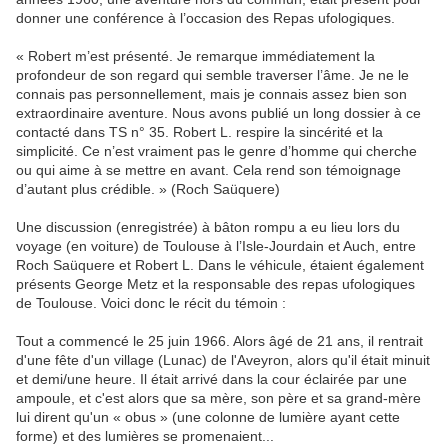
donner une conférence à l’occasion des Repas ufologiques.
« Robert m’est présenté. Je remarque immédiatement la
profondeur de son regard qui semble traverser l’âme. Je ne le
connais pas personnellement, mais je connais assez bien son
extraordinaire aventure. Nous avons publié un long dossier à ce
contacté dans TS n° 35. Robert L. respire la sincérité et la
simplicité. Ce n’est vraiment pas le genre d’homme qui cherche
ou qui aime à se mettre en avant. Cela rend son témoignage
d’autant plus crédible. » (Roch Saüquere)
Une discussion (enregistrée) à bâton rompu a eu lieu lors du
voyage (en voiture) de Toulouse à l’Isle-Jourdain et Auch, entre
Roch Saüquere et Robert L. Dans le véhicule, étaient également
présents George Metz et la responsable des repas ufologiques
de Toulouse. Voici donc le récit du témoin :
Tout a commencé le 25 juin 1966. Alors âgé de 21 ans, il rentrait
d'une fête d'un village (Lunac) de l'Aveyron, alors qu'il était minuit
et demi/une heure. Il était arrivé dans la cour éclairée par une
ampoule, et c'est alors que sa mère, son père et sa grand-mère
lui dirent qu'un « obus » (une colonne de lumière ayant cette
forme) et des lumières se promenaient...