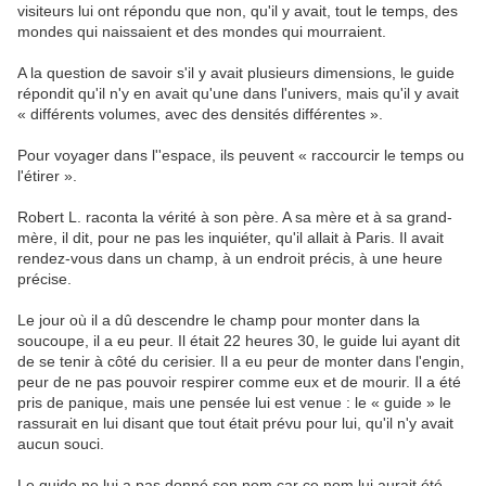
visiteurs lui ont répondu que non, qu'il y avait, tout le temps, des
mondes qui naissaient et des mondes qui mourraient.
A la question de savoir s'il y avait plusieurs dimensions, le guide
répondit qu'il n'y en avait qu'une dans l'univers, mais qu'il y avait
« différents volumes, avec des densités différentes ».
Pour voyager dans l''espace, ils peuvent « raccourcir le temps ou
l'étirer ».
Robert L. raconta la vérité à son père. A sa mère et à sa grand-
mère, il dit, pour ne pas les inquiéter, qu'il allait à Paris. Il avait
rendez-vous dans un champ, à un endroit précis, à une heure
précise.
Le jour où il a dû descendre le champ pour monter dans la
soucoupe, il a eu peur. Il était 22 heures 30, le guide lui ayant dit
de se tenir à côté du cerisier. Il a eu peur de monter dans l'engin,
peur de ne pas pouvoir respirer comme eux et de mourir. Il a été
pris de panique, mais une pensée lui est venue : le « guide » le
rassurait en lui disant que tout était prévu pour lui, qu'il n'y avait
aucun souci.
Le guide ne lui a pas donné son nom car ce nom lui aurait été