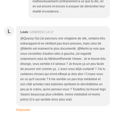
malheureusement contrairement à ce que tu dis, on
en est encore et encore à essayer de démontrer leur
réalité et existence...
L
Louis
12/08/2015 14:17
@Quassy Oui j'ai parcouru une vingtaine de site, certains très
extravagant et ne vérifiant pas leurs preuves, mais celui de
@Merlin est vraiment le plus documenté. @Merlin je vois que
vous conseillez d'autres sites à gauche, j'ai regardé
notamment celui du Médium/Remote Viewer.. Je le trouve très
étrange, vous semble-t-il sérieux ? Je trouve ça un peu facile
de pouvoir voir comme ça.. L'avez-vous déjà contacté ? J'ai lu
certaines choses qui m'ont effrayé je dois dire ! Croyez-vous
en ce qu'il raconte ? Il me semble un peu trop médiatisé et
son côté achetez mes babioles spirituels le décrédibilise un
peu je le crains, qu'en pensez-vous ? Toutefois j'ai trouvé Ingo
Swann beaucoup plus crédible, moins médiatisé et moins
précis (Ce qui semble donc plus vrai)
Répondre