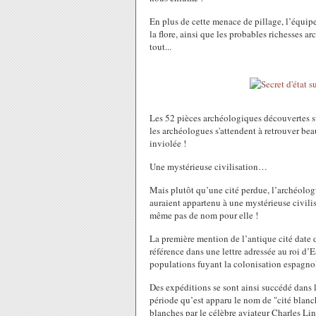
En plus de cette menace de pillage, l’équipe
la flore, ainsi que les probables richesses a
tout...
Les 52 pièces archéologiques découvertes sur
les archéologues s'attendent à retrouver bea
inviolée !
Une mystérieuse civilisation…
Mais plutôt qu’une cité perdue, l’archéolo
auraient appartenu à une mystérieuse civilis
même pas de nom pour elle !
La première mention de l’antique cité date 
référence dans une lettre adressée au roi d’E
populations fuyant la colonisation espagno
Des expéditions se sont ainsi succédé dans l
période qu’est apparu le nom de "cité blanch
blanches par le célèbre aviateur Charles L