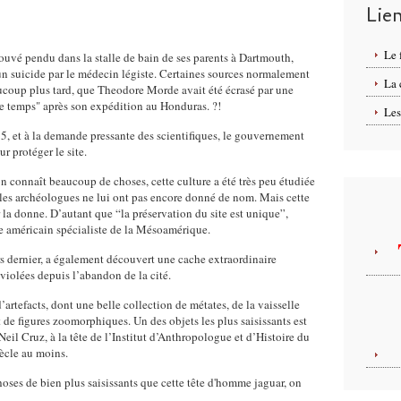
Lie
Le 
ouvé pendu dans la stalle de bain de ses parents à Dartmouth,
n suicide par le médecin légiste. Certaines sources normalement
La
aucoup plus tard, que
Theodore
Morde avait été écrasé par une
e temps" après son expédition au Honduras. ?!
Les
5, et à
la demande pressante des scientifiques, le gouvernement
r protéger le site.
n connaît beaucoup de choses, cette culture a été très peu étudiée
 les archéologues ne lui ont pas encore donné de nom. Mais cette
la donne. D’autant que “la préservation du site est unique”,
e américain spécialiste de la Mésoamérique.
ars dernier, a également découvert une cache extraordinaire
nviolées depuis l’abandon de la cité.
artefacts, dont une belle collection de métates, de la vaisselle
 de figures zoomorphiques. Un des objets les plus saisissants est
il Cruz, à la tête de l’Institut d’Anthropologue et d’Histoire du
iècle au moins.
choses de bien plus saisissants que cette tête d'homme jaguar, on