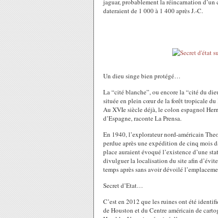
jaguar, probablement la réincarnation d’un
dateraient de 1 000 à 1 400 après J.-C.
Un dieu singe bien protégé…
La “cité blanche”, ou encore la “cité du dieu
située en plein cœur de la forêt tropicale d
Au XVIe siècle déjà, le colon espagnol Hern
d’Espagne, raconte La Prensa.
En 1940, l’explorateur nord-américain Theo
perdue après une expédition de cinq mois da
place auraient évoqué l’existence d’une stat
divulguer la localisation du site afin d’évit
temps après sans avoir dévoilé l’emplacemen
Secret d’Etat…
C’est en 2012 que les ruines ont été identif
de Houston et du Centre américain de cartog