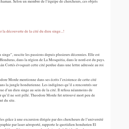
 chaman. Selon un membre de l’équipe de chercheurs, ces objets
 singe”, suscite les passions depuis plusieurs décennies. Elle est
u Honduras, dans la région de La Mosquitia, dans le nord-est du pays.
án Cortés évoquait cette cité perdue dans une lettre adressée au roi
dore Morde mentionne dans ses écrits l’existence de cette cité
ns la jungle hondurienne. Les indigènes qu’il a rencontrés sur
ue d’un dieu singe au sein de la cité. Il refusa néanmoins de
er qu’il ne soit pillé. Theodore Morde fut retrouvé mort peu de
t du site.
iées grâce à une excursion dirigée par des chercheurs de l’université
raphie par laser aéroporté, rapporte le quotidien hondurien El