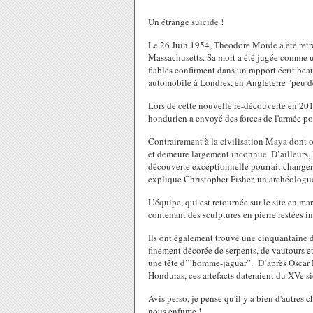
Un étrange suicide !
Le 26 Juin 1954,
Theodore
Morde a été retr
Massachusetts. Sa mort a été jugée comme u
fiables confirment dans un rapport écrit be
automobile à Londres, en Angleterre "peu d
Lors de cette nouvelle re-découverte en 201
hondurien a envoyé des forces de l'armée pou
Contrairement à la civilisation Maya dont o
et demeure largement inconnue. D’ailleurs,
découverte exceptionnelle pourrait changer 
explique Christopher Fisher, un archéologu
L’équipe, qui est retournée sur le site en m
contenant des sculptures en pierre restées i
Ils ont également trouvé une cinquantaine d’
finement décorée de serpents, de vautours et
une tête d’”homme-jaguar”. D’après Oscar Ne
Honduras, ces artefacts dateraient du XVe s
Avis perso, je pense qu'il y a bien d'autres 
nous enfume !