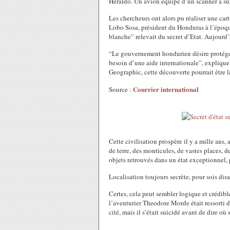
Heraldo. Un avion équipé d’un scanner a surv
Les chercheurs ont alors pu réaliser une car
Lobo Sosa, président du Honduras à l’époqu
blanche” relevait du secret d’Etat. Aujourd’
“Le gouvernement hondurien désire protéger 
besoin d’une aide internationale”, explique
Geographic, cette découverte pourrait être 
Courrier international
Source :
Cette civilisation prospère il y a mille ans,
de terre, des monticules, de vastes places, d
objets retrouvés dans un état exceptionnel, p
Localisation toujours secrète, pour sois disan
Certes, cela peut sembler logique et crédib
l’aventurier Theodore Morde était ressorti 
cité, mais il s’était suicidé avant de dire où