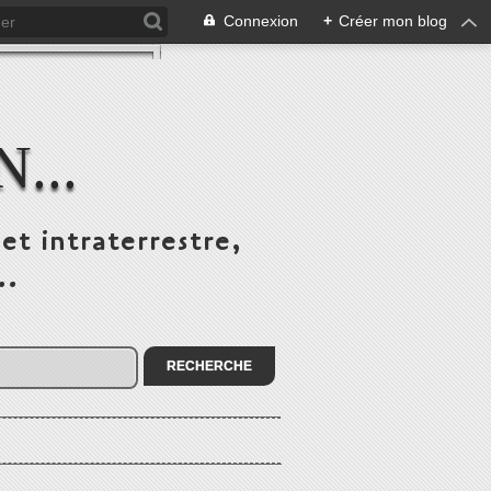
Connexion
+
Créer mon blog
...
et intraterrestre,
..