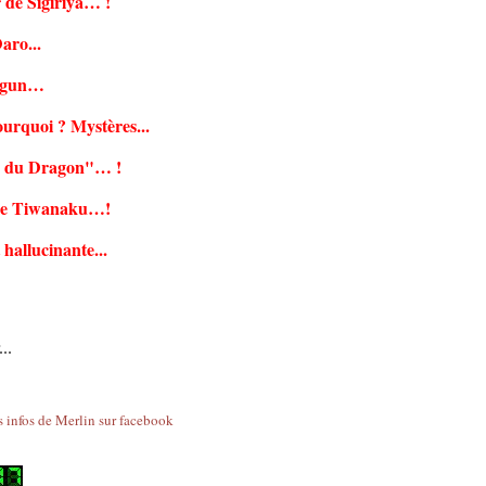
 de Sigirîya… !
aro...
ingun…
pourquoi ? Mystères...
le du Dragon"… !
e de Tiwanaku…!
hallucinante...
..