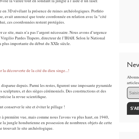
olé la vallée tout en sondant la jungle à l’aide d’un laser.
te en 3D révélant la présence de ruines archéologiques. Porfirio
e, avait annoncé que toute coordonnée en relation avec la “cité
hui, ces coordonnées restent protégées.
ce site, mais n’a pas l’argent nécessaire. Nous avons d’urgence
 Virgilio Pardes Trapero, directeur de l’IHAH. Selon le National
la plus importante du début du XXIe siècle.
New
Abonne
article
 a disparue depuis. Parmi les restes, figurent une imposante pyramide
Email
es sculptures, et des sièges cérémoniels. Des constructions et des
récise la revue scientifique.
t conserver le site et éviter le pillage !
le à première vue, mais comme nous l'avons vu plus haut, en 1940,
de la jungle hondurienne en possession de nombreux objets de cette
 se trouvait le site archéologique.