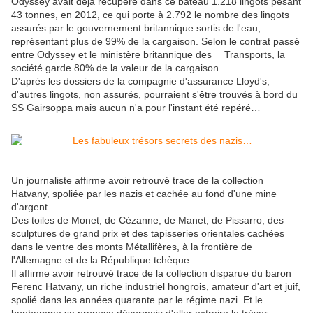
Odyssey avait déjà récupéré dans ce bateau 1.218 lingots pesant
43 tonnes, en 2012, ce qui porte à 2.792 le nombre des lingots
assurés par le gouvernement britannique sortis de l'eau,
représentant plus de 99% de la cargaison. Selon le contrat passé
entre Odyssey et le ministère britannique des Transports, la
société garde 80% de la valeur de la cargaison.
D'après les dossiers de la compagnie d'assurance Lloyd's,
d'autres lingots, non assurés, pourraient s'être trouvés à bord du
SS Gairsoppa mais aucun n'a pour l'instant été repéré…
Un journaliste affirme avoir retrouvé trace de la collection
Hatvany, spoliée par les nazis et cachée au fond d'une mine
d'argent.
Des toiles de Monet, de Cézanne, de Manet, de Pissarro, des
sculptures de grand prix et des tapisseries orientales cachées
dans le ventre des monts Métallifères, à la frontière de
l'Allemagne et de la République tchèque.
Il affirme avoir retrouvé trace de la collection disparue du baron
Ferenc Hatvany, un riche industriel hongrois, amateur d'art et juif,
spolié dans les années quarante par le régime nazi. Et le