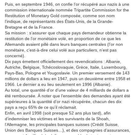
Puis, en septembre 1946, on confie l’or récupéré aux nazis à une
commission internationale nommée Tripartite Commission for the
Restitution of Monetary Gold composée, comme son nom
l’indique, de représentants des États-Unis, de la Grande-
Bretagne et de la France.
Sa mission : s’assurer que chaque pays demandeur obtienne la
restitution de l’or monétaire volé, en proportion de ce que les
Allemands avaient pillé dans leurs banques centrales (l’or non
monétaire, c’est-à-dire celui volé aux particuliers, n’est pas
concerné).
Dix pays émettent officiellement des revendications : Albanie,
Autriche, Belgique, Tchécoslovaquie, Grèce, Italie, Luxembourg,
Pays-Bas, Pologne et Yougoslavie. Un premier versement de 143
millions de dollars a lieu en 1947, puis un deuxième entre 1958 et
1966. Le dernier a eu lieu seulement en 1996 (Albanie).
Au total, une quantité d’or d’une valeur de 4 milliards de dollars a
été remboursée. À noter que l’ensemble des demandes ayant été
supérieures à la quantité d’or nazi récupérée, chacun des dix
pays a reçu 65% de ce qu’il réclamait.
Enfin, en avril 1998 (soit presque 52 ans plus tard), afin
d’indemniser les victimes et les survivants de la Shoah,
l’Allemagne, les principales banques suisses (Crédit Suisse,
Union des Banques Suisses…), et des compagnies d’assurances,