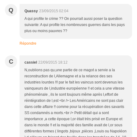
Q
Quassy
23/09/2015 02:04
A qui profite le crime ?? On pourrait aussi poser la question
suivante: A qui profite les nombreuses guerres dans les pays
plus ou moins pauvres ??
Répondre
C
cassiel
22/09/2015 18:12
N,oublions pas qu,une partie de ce magot a servie a la
reconstruction de l,Allemagne et a la relance des ses
industries lourdes !!! par le fait les vaincus sont devenus les
vainqueurs de l,industrie européenne !! et cela a une vitesse
phénoménale , ils le sont toujours même après l,effort de
réintégration de l,est <br /> Les Américains ne sont pas clair
dans cette affaire !! comme pour la récupération des savants
SS condamnés a morts.<br /> Petit détail qui a sont
importance ,a cette époque l,or était très prisé en Europe et
dans le monde !! et la majorité des famille avait de l,or sous
différentes formes ( lingots ,bijoux ,pièces ,Louis ou Napoléon