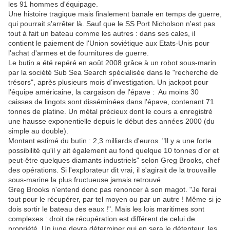
les 91 hommes d'équipage.
Une histoire tragique mais finalement banale en temps de guerre,
qui pourrait s'arrêter là. Sauf que le SS Port Nicholson n'est pas
tout à fait un bateau comme les autres : dans ses cales, il
contient le paiement de l'Union soviétique aux Etats-Unis pour
l'achat d'armes et de fournitures de guerre.
Le butin a été repéré en août 2008 grâce à un robot sous-marin
par la société Sub Sea Search spécialisée dans le "recherche de
trésors", après plusieurs mois d'investigation. Un jackpot pour
l'équipe américaine, la cargaison de l'épave : Au moins 30
caisses de lingots sont disséminées dans l'épave, contenant 71
tonnes de platine. Un métal précieux dont le cours a enregistré
une hausse exponentielle depuis le début des années 2000 (du
simple au double).
Montant estimé du butin : 2,3 milliards d'euros. "Il y a une forte
possibilité qu'il y ait également au fond quelque 10 tonnes d'or et
peut-être quelques diamants industriels" selon Greg Brooks, chef
des opérations. Si l'explorateur dit vrai, il s'agirait de la trouvaille
sous-marine la plus fructueuse jamais retrouvé.
Greg Brooks n'entend donc pas renoncer à son magot. "Je ferai
tout pour le récupérer, par tel moyen ou par un autre ! Même si je
dois sortir le bateau des eaux !". Mais les lois maritimes sont
complexes : droit de récupération est différent de celui de
propriété. Un juge devra déterminer qui en sera le détenteur, les