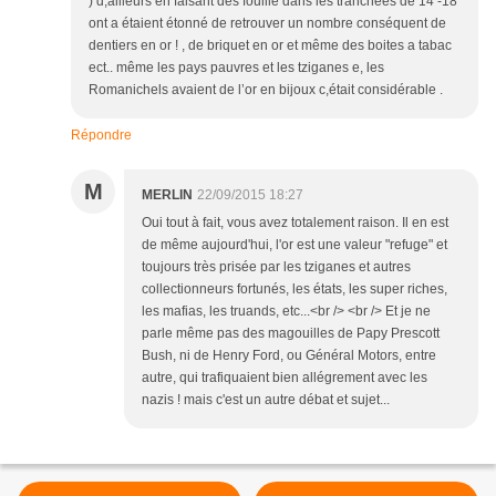
) d,ailleurs en faisant des fouille dans les tranchées de 14 -18
ont a étaient étonné de retrouver un nombre conséquent de
dentiers en or ! , de briquet en or et même des boites a tabac
ect.. même les pays pauvres et les tziganes e, les
Romanichels avaient de l’or en bijoux c,était considérable .
Répondre
M
MERLIN
22/09/2015 18:27
Oui tout à fait, vous avez totalement raison. Il en est
de même aujourd'hui, l'or est une valeur "refuge" et
toujours très prisée par les tziganes et autres
collectionneurs fortunés, les états, les super riches,
les mafias, les truands, etc...<br /> <br /> Et je ne
parle même pas des magouilles de Papy Prescott
Bush, ni de Henry Ford, ou Général Motors, entre
autre, qui trafiquaient bien allégrement avec les
nazis ! mais c'est un autre débat et sujet...