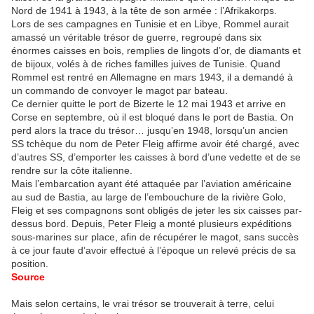
Nord de 1941 à 1943, à la tête de son armée : l’Afrikakorps.
Lors de ses campagnes en Tunisie et en Libye, Rommel aurait
amassé un véritable trésor de guerre, regroupé dans six
énormes caisses en bois, remplies de lingots d’or, de diamants et
de bijoux, volés à de riches familles juives de Tunisie. Quand
Rommel est rentré en Allemagne en mars 1943, il a demandé à
un commando de convoyer le magot par bateau.
Ce dernier quitte le port de Bizerte le 12 mai 1943 et arrive en
Corse en septembre, où il est bloqué dans le port de Bastia. On
perd alors la trace du trésor… jusqu’en 1948, lorsqu’un ancien
SS tchèque du nom de Peter Fleig affirme avoir été chargé, avec
d’autres SS, d’emporter les caisses à bord d’une vedette et de se
rendre sur la côte italienne.
Mais l’embarcation ayant été attaquée par l’aviation américaine
au sud de Bastia, au large de l’embouchure de la rivière Golo,
Fleig et ses compagnons sont obligés de jeter les six caisses par-
dessus bord. Depuis, Peter Fleig a monté plusieurs expéditions
sous-marines sur place, afin de récupérer le magot, sans succès
à ce jour faute d’avoir effectué à l’époque un relevé précis de sa
position.
Source
Mais selon certains, le vrai trésor se trouverait à terre, celui