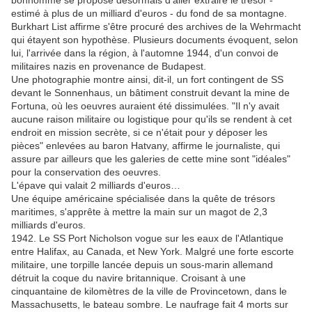
bonhomme se propose désormais d'aller extraire le trésor -
estimé à plus de un milliard d'euros - du fond de sa montagne.
Burkhart List affirme s'être procuré des archives de la Wehrmacht
qui étayent son hypothèse. Plusieurs documents évoquent, selon
lui, l'arrivée dans la région, à l'automne 1944, d'un convoi de
militaires nazis en provenance de Budapest.
Une photographie montre ainsi, dit-il, un fort contingent de SS
devant le Sonnenhaus, un bâtiment construit devant la mine de
Fortuna, où les oeuvres auraient été dissimulées. "Il n'y avait
aucune raison militaire ou logistique pour qu'ils se rendent à cet
endroit en mission secrète, si ce n'était pour y déposer les
pièces" enlevées au baron Hatvany, affirme le journaliste, qui
assure par ailleurs que les galeries de cette mine sont "idéales"
pour la conservation des oeuvres.
L'épave qui valait 2 milliards d'euros…
Une équipe américaine spécialisée dans la quête de trésors
maritimes, s'apprête à mettre la main sur un magot de 2,3
milliards d'euros.
1942. Le SS Port Nicholson vogue sur les eaux de l'Atlantique
entre Halifax, au Canada, et New York. Malgré une forte escorte
militaire, une torpille lancée depuis un sous-marin allemand
détruit la coque du navire britannique. Croisant à une
cinquantaine de kilomètres de la ville de Provincetown, dans le
Massachusetts, le bateau sombre. Le naufrage fait 4 morts sur