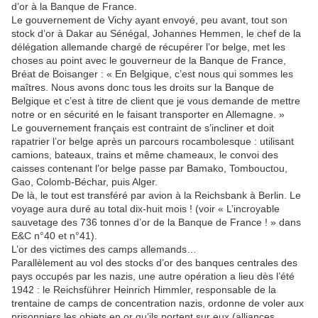
d’or à la Banque de France.
Le gouvernement de Vichy ayant envoyé, peu avant, tout son
stock d’or à Dakar au Sénégal, Johannes Hemmen, le chef de la
délégation allemande chargé de récupérer l’or belge, met les
choses au point avec le gouverneur de la Banque de France,
Bréat de Boisanger : « En Belgique, c’est nous qui sommes les
maîtres. Nous avons donc tous les droits sur la Banque de
Belgique et c’est à titre de client que je vous demande de mettre
notre or en sécurité en le faisant transporter en Allemagne. »
Le gouvernement français est contraint de s’incliner et doit
rapatrier l’or belge après un parcours rocambolesque : utilisant
camions, bateaux, trains et même chameaux, le convoi des
caisses contenant l’or belge passe par Bamako, Tombouctou,
Gao, Colomb-Béchar, puis Alger.
De là, le tout est transféré par avion à la Reichsbank à Berlin. Le
voyage aura duré au total dix-huit mois ! (voir « L’incroyable
sauvetage des 736 tonnes d’or de la Banque de France ! » dans
E&C n°40 et n°41).
L’or des victimes des camps allemands…
Parallèlement au vol des stocks d’or des banques centrales des
pays occupés par les nazis, une autre opération a lieu dès l’été
1942 : le Reichsführer Heinrich Himmler, responsable de la
trentaine de camps de concentration nazis, ordonne de voler aux
prisonniers les objets en or qu’ils portent sur eux (alliances,