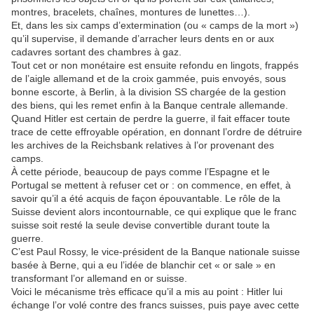
montres, bracelets, chaînes, montures de lunettes…).
Et, dans les six camps d’extermination (ou « camps de la mort »)
qu’il supervise, il demande d’arracher leurs dents en or aux
cadavres sortant des chambres à gaz.
Tout cet or non monétaire est ensuite refondu en lingots, frappés
de l’aigle allemand et de la croix gammée, puis envoyés, sous
bonne escorte, à Berlin, à la division SS chargée de la gestion
des biens, qui les remet enfin à la Banque centrale allemande.
Quand Hitler est certain de perdre la guerre, il fait effacer toute
trace de cette effroyable opération, en donnant l’ordre de détruire
les archives de la Reichsbank relatives à l’or provenant des
camps.
À cette période, beaucoup de pays comme l’Espagne et le
Portugal se mettent à refuser cet or : on commence, en effet, à
savoir qu’il a été acquis de façon épouvantable. Le rôle de la
Suisse devient alors incontournable, ce qui explique que le franc
suisse soit resté la seule devise convertible durant toute la
guerre.
C’est Paul Rossy, le vice-président de la Banque nationale suisse
basée à Berne, qui a eu l’idée de blanchir cet « or sale » en
transformant l’or allemand en or suisse.
Voici le mécanisme très efficace qu’il a mis au point : Hitler lui
échange l’or volé contre des francs suisses, puis paye avec cette