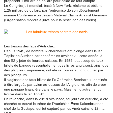
proposent 1 milliard de dollars pour solde de tout compte.
Le Congrès juif mondial, basé à New York, réclame et obtient
1,25 milliard de dollars, par l’entremise de son département
nommé Conference on Jewish Material Claims Against Germany
(Organisation mondiale juive pour la restitution des biens).
Les trésors des lacs d’Autriche…
Depuis 1945, de nombreux chercheurs ont plongé dans le lac
Töplitz en Autriche car des témoins avaient vu, cette année-là,
des SS y jeter de lourdes caisses. En 1959, beaucoup de faux
billets de banque (essentiellement des livres anglaises), ainsi que
des plaques d’imprimerie, ont été retrouvés au fond du lac par
des plongeurs.
Il s’agissait des faux billets de l’« Opération Bernhard », destinés
à être largués par avion au-dessus de l’Angleterre, afin de créer
une panique financière dans le pays. Mais rien d’autre ne fut
trouvé dans le lac Töplitz.
En revanche, dans la ville d’Altaussee, toujours en Autriche, a été
cherché et trouvé le trésor de l’Autrichien Ernst Kaltenbrunner,
chef de la Gestapo, qui fut capturé par les Américains le 12 mai