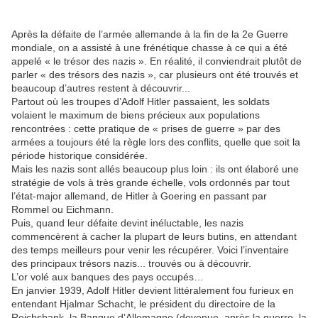
Après la défaite de l’armée allemande à la fin de la 2e Guerre
mondiale, on a assisté à une frénétique chasse à ce qui a été
appelé « le trésor des nazis ». En réalité, il conviendrait plutôt de
parler « des trésors des nazis », car plusieurs ont été trouvés et
beaucoup d’autres restent à découvrir...
Partout où les troupes d’Adolf Hitler passaient, les soldats
volaient le maximum de biens précieux aux populations
rencontrées : cette pratique de « prises de guerre » par des
armées a toujours été la règle lors des conflits, quelle que soit la
période historique considérée.
Mais les nazis sont allés beaucoup plus loin : ils ont élaboré une
stratégie de vols à très grande échelle, vols ordonnés par tout
l’état-major allemand, de Hitler à Goering en passant par
Rommel ou Eichmann.
Puis, quand leur défaite devint inéluctable, les nazis
commencèrent à cacher la plupart de leurs butins, en attendant
des temps meilleurs pour venir les récupérer. Voici l’inventaire
des principaux trésors nazis... trouvés ou à découvrir.
L’or volé aux banques des pays occupés…
En janvier 1939, Adolf Hitler devient littéralement fou furieux en
entendant Hjalmar Schacht, le président du directoire de la
Reichsbank, la Banque d’Allemagne (devenue, après la guerre, la