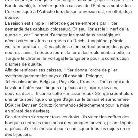
Bundesbank), lui révéler que les caisses de l’État nazi sont vides.
L’or confisqué à l’Autriche lors de son annexion est, en effet, déjà
épuisé.
La raison est simple : l’effort de guerre entrepris par Hitler
demande des capitaux colossaux. Or seul l’or est le « nerf de la
guerre », car il permet d’acheter les matériaux stratégiques
nécessaires aux forces armées du Reich : tungstène, pétrole,
wolfram, uranium… Ces achats se font surtout auprès des pays
neutres : ainsi, la Suède fournit le fer et les roulements à bille, la
Turquie le chrome, le Portugal le tungstène pour la construction
d’armes de qualité.
Afin de renflouer ses caisses, Hitler donne l’ordre de piller
systématiquement les pays qu’il envahit : Pologne,
Tchécoslovaquie, Belgique, Pays-Bas, France… Tout ce qui a de
la valeur l’intéresse : lingots et pièces d’or, bijoux, devises,
oeuvres d’art… Il confie cette « mission » aux SS, qui créent alors
une unité spécifique chargée d’agir sur le terrain et surnommée
DSK : le Devisen Schutz Kommando (détachement pour la mise
en sûreté des devises).
Ces derniers s’arrogent tous les droits : ils vident les coffres des
banques centrales mais aussi des banques privées, pillant lingots
et pièces d’or et n’hésitant pas à confisquer tous les objets en or
des bijoutiers.