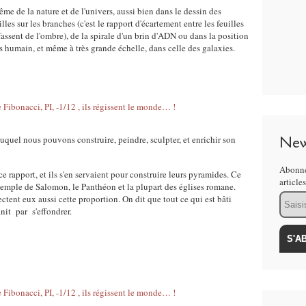
me de la nature et de l'univers, aussi bien dans le dessin des
les sur les branches (c'est le rapport d'écartement entre les feuilles
fassent de l'ombre), de la spirale d'un brin d'ADN ou dans la position
s humain, et même à très grande échelle, dans celle des galaxies.
New
uquel nous pouvons construire, peindre, sculpter, et enrichir son
Abonne
e rapport, et ils s'en servaient pour construire leurs pyramides. Ce
article
 temple de Salomon, le Panthéon et la plupart des églises romane.
Email
tent eux aussi cette proportion. On dit que tout ce qui est bâti
init par s'effondrer.