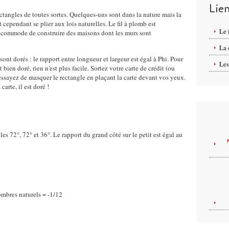
Lie
tangles de toutes sortes. Quelques-uns sont dans la nature mais la
 cependant se plier aux lois naturelles. Le fil à plomb est
Le 
ien commode de construire des maisons dont les murs sont
La
ont dorés : le rapport entre longueur et largeur est égal à Phi. Pour
Les
 bien doré, rien n'est plus facile. Sortez votre carte de crédit (ou
t essayez de masquer le rectangle en plaçant la carte devant vos yeux.
arte, il est doré !
les 72°, 72° et 36°. Le rapport du grand côté sur le petit est égal au
mbres naturels = -1/12