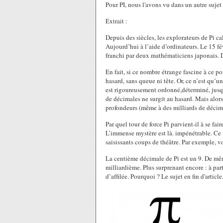
Pour PI, nous l'avons vu dans un autre sujet
Extrait :
Depuis des siècles, les explorateurs de Pi c
Aujourd’hui à l’aide d’ordinateurs. Le 15 fé
franchi par deux mathématiciens japonais. D
En fait, si ce nombre étrange fascine à ce p
hasard, sans queue ni tête. Or, ce n’est qu’u
est rigoureusement ordonné,déterminé, jusqu’
de décimales ne surgit au hasard. Mais alors
profondeurs (même à des milliards de décimal
Par quel tour de force Pi parvient-il à se fai
L’immense mystère est là. impénétrable. Ce 
saisissants coups de théâtre. Par exemple, 
La centième décimale de Pi est un 9. De mê
milliardième. Plus surprenant encore : à part
d’afﬁlée. Pourquoi ? Le sujet en fin d'article.