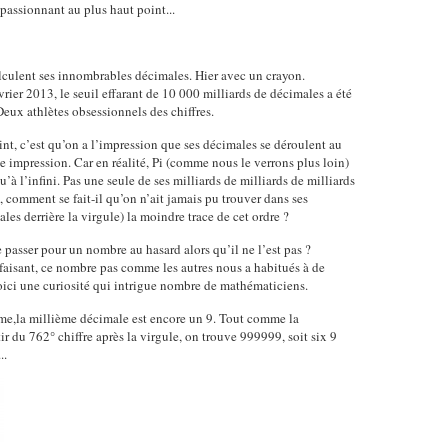
 passionnant au plus haut point...
alculent ses innombrables décimales. Hier avec un crayon.
vrier 2013, le seuil effarant de 10 000 milliards de décimales a été
eux athlètes obsessionnels des chiffres.
oint, c’est qu’on a l’impression que ses décimales se déroulent au
ne impression. Car en réalité, Pi (comme nous le verrons plus loin)
à l’inﬁni. Pas une seule de ses milliards de milliards de milliards
, comment se fait-il qu’on n’ait jamais pu trouver dans ses
es derrière la virgule) la moindre trace de cet ordre ?
re passer pour un nombre au hasard alors qu’il ne l’est pas ?
faisant, ce nombre pas comme les autres nous a habitués à de
voici une curiosité qui intrigue nombre de mathématiciens.
me,la millième décimale est encore un 9. Tout comme la
ir du 762° chiffre après la virgule, on trouve 999999, soit six 9
..