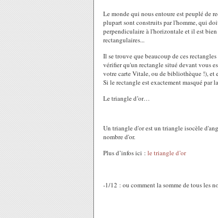
Le monde qui nous entoure est peuplé de rec
plupart sont construits par l'homme, qui doit
perpendiculaire à l'horizontale et il est b
rectangulaires...
Il se trouve que beaucoup de ces rectangles s
vérifier qu'un rectangle situé devant vous est
votre carte Vitale, ou de bibliothèque !), e
Si le rectangle est exactement masqué par la c
Le triangle d’or…
Un triangle d'or est un triangle isocèle d'ang
nombre d'or.
Plus d’infos ici :
le triangle d’or
-1/12 : ou comment la somme de tous les no