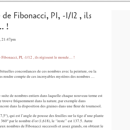
e Fibonacci, PI, -1/12 , ils
… !
, 21:47pm
abituelles concordances de ces nombres avec la peinture, ou la
nous rendre compte de ces incroyables mystères des nombres …
e suite de nombres entiers dans laquelle chaque nouveau terme est
se trouve fréquemment dans la nature, par exemple dans
encore dans la disposition des graines dans une fleur de tournesol.
37,5°), qui est l’angle de pousse des feuilles sur la tige d’une plante
360° par le nombre d’or (1,618), le ‘’reste’’ est 137.5. Autre
 deux nombres de Fibonacci successifs et assez grands, on obtient le