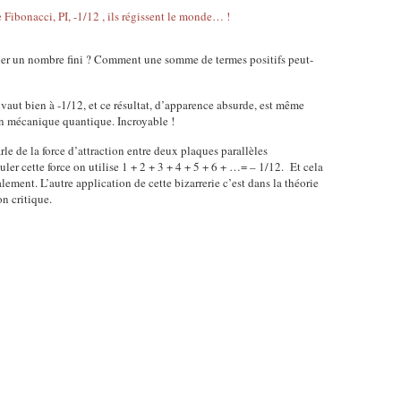
r un nombre fini ? Comment une somme de termes positifs peut-
aut bien à -1/12, et ce résultat, d’apparence absurde, est même
n mécanique quantique. Incroyable !
rle de la force d’attraction entre deux plaques parallèles
ler cette force on utilise 1 + 2 + 3 + 4 + 5 + 6 + …= – 1/12. Et cela
ment. L’autre application de cette bizarrerie c’est dans la théorie
n critique.