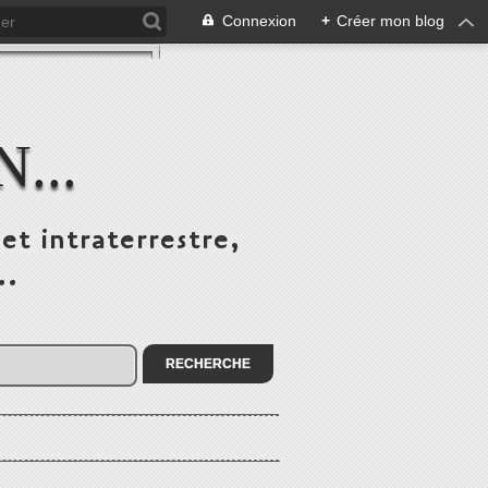
Connexion
+
Créer mon blog
...
et intraterrestre,
..