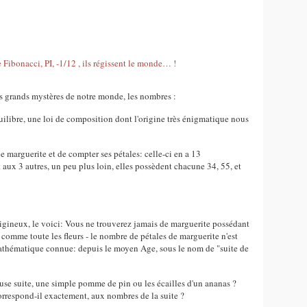
us grands mystères de notre monde, les nombres :
équilibre, une loi de composition dont l'origine très énigmatique nous
une marguerite et de compter ses pétales: celle-ci en a 13
t aux 3 autres, un peu plus loin, elles possèdent chacune 34, 55, et
ertigineux, le voici: Vous ne trouverez jamais de marguerite possédant
 comme toute les fleurs - le nombre de pétales de marguerite n'est
e mathématique connue: depuis le moyen Age, sous le nom de "suite de
euse suite, une simple pomme de pin ou les écailles d'un ananas ?
orrespond-il exactement, aux nombres de la suite ?