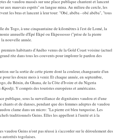
eptes de vaudou massés sur une place publique chantent et lancent
eur aux mauvais esprits" en langue mina. Au milieu du cercle, les
lèvent les bras et lancent à leur tour: "Obé, abéba - obé abéba", "tous
lle du Togo, à une cinquantaine de kilomètres à l'est de Lomé, la
émonie annuelle d'Epé Ekpé ou Ekpessosso ("prise de la pierre
 la nouvelle année.
es premiers habitants d'Aného venus de la Gold Coast voisine (actuel
 grand rite dans tous les couvents pour implorer le pardon des
tion sur la sortie de cette pierre dont la couleur, changeante d'un
rve pour les douze mois à venir. Et chaque année, en septembre,
ogo, du Bénin, du Ghana, de la Côte d'Ivoire et du Nigeria
ji-Kpodji. Y compris des touristes européens et américains.
lace publique, sous la surveillance de dignitaires vaudou et d'une
e chants et de danses, pendant que des femmes adeptes de vaudou
vaudou clame dans un micro: "La pierre est bleu turquoise. Les
chefs traditionnels Guins. Elles les appellent à l'unité et à la
es vaudou Guins n'ont pas réussi à s'accorder sur le déroulement des
s autorités togolaises.