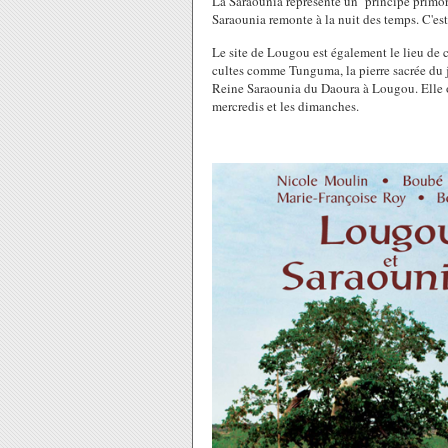
La Saraounia représente un principe primord
Saraounia remonte à la nuit des temps. C'est
Le site de Lougou est également le lieu de c
cultes comme Tunguma, la pierre sacrée du 
Reine Saraounia du Daoura à Lougou. Elle of
mercredis et les dimanches.