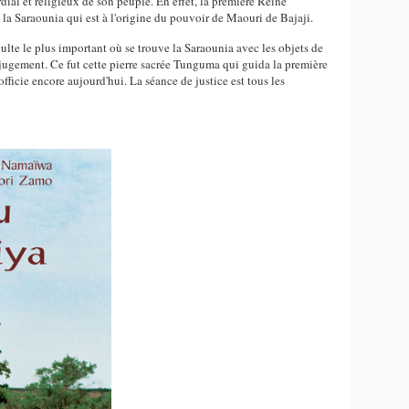
ial et religieux de son peuple. En effet, la première Reine
 la Saraounia qui est à l'origine du pouvoir de Maouri de Bajaji.
ulte le plus important où se trouve la Saraounia avec les objets de
jugement. Ce fut cette pierre sacrée Tunguma qui guida la première
ficie encore aujourd'hui. La séance de justice est tous les