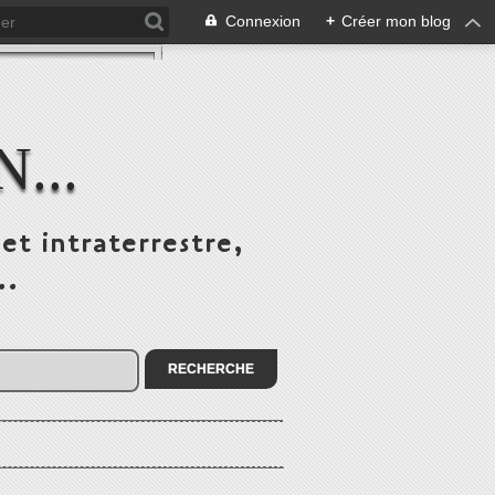
Connexion
+
Créer mon blog
...
et intraterrestre,
..