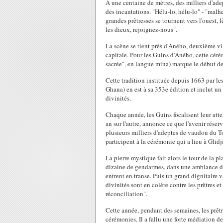
A une centaine de mètres, des milliers d'ad
des incantations. "Hélu-lo, hélu-lo" - "malh
grandes prêtresses se tournent vers l'ouest, 
les dieux, rejoignez-nous".
La scène se tient près d'Aného, deuxième vi
capitale. Pour les Guins d'Aného, cette cér
sacrée", en langue mina) marque le début de
Cette tradition instituée depuis 1663 par l
Ghana) en est à sa 353e édition et inclut un
divinités.
Chaque année, les Guins focalisent leur atten
an sur l'autre, annonce ce que l'avenir rése
plusieurs milliers d'adeptes de vaudou du T
participent à la cérémonie qui a lieu à Glid
La pierre mystique fait alors le tour de la p
dizaine de gendarmes, dans une ambiance d
entrent en transe. Puis un grand dignitaire 
divinités sont en colère contre les prêtres et 
réconciliation".
Cette année, pendant des semaines, les prêtr
cérémonies. Il a fallu une forte médiation de