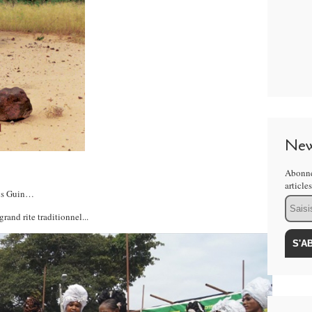
New
Abonne
article
ays Guin…
Email
rand rite traditionnel...