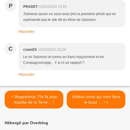
P
PRADET
02/01/2018 15:55
J'aimerai savoir ou vous avez pris la première photo qui ne
représente pas le site dit du trône de Salomon.
Répondre
C
crami25
10/12/2015 23:24
Le roi Salomon et connu en franc maçonnerie et en
Compagnonnage... Y a t-il un rapport ?
Répondre
< Aogashima, l'île la plus
Vidéos ovnis qui vont faire
insolite de la Terre… !
le buzz … ! >
Hébergé par Overblog