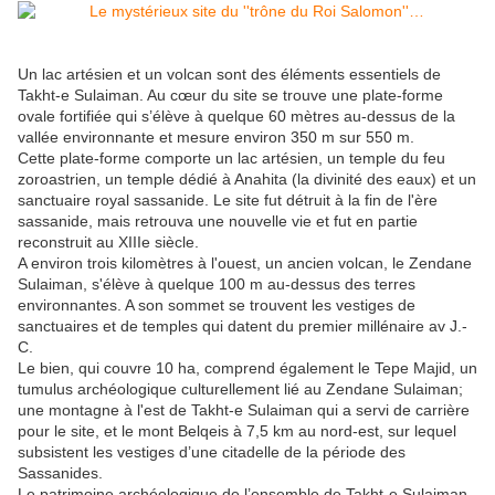
Un lac artésien et un volcan sont des éléments essentiels de
Takht-e Sulaiman. Au cœur du site se trouve une plate-forme
ovale fortifiée qui s’élève à quelque 60 mètres au-dessus de la
vallée environnante et mesure environ 350 m sur 550 m.
Cette plate-forme comporte un lac artésien, un temple du feu
zoroastrien, un temple dédié à Anahita (la divinité des eaux) et un
sanctuaire royal sassanide. Le site fut détruit à la fin de l'ère
sassanide, mais retrouva une nouvelle vie et fut en partie
reconstruit au XIIIe siècle.
A environ trois kilomètres à l'ouest, un ancien volcan, le Zendane
Sulaiman, s'élève à quelque 100 m au-dessus des terres
environnantes. A son sommet se trouvent les vestiges de
sanctuaires et de temples qui datent du premier millénaire av J.-
C.
Le bien, qui couvre 10 ha, comprend également le Tepe Majid, un
tumulus archéologique culturellement lié au Zendane Sulaiman;
une montagne à l'est de Takht-e Sulaiman qui a servi de carrière
pour le site, et le mont Belqeis à 7,5 km au nord-est, sur lequel
subsistent les vestiges d’une citadelle de la période des
Sassanides.
Le patrimoine archéologique de l’ensemble de Takht-e Sulaiman