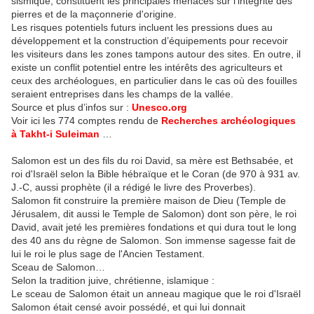
sismique, constituent les principales menaces sur l'intégrité des
pierres et de la maçonnerie d'origine.
Les risques potentiels futurs incluent les pressions dues au
développement et la construction d’équipements pour recevoir
les visiteurs dans les zones tampons autour des sites. En outre, il
existe un conflit potentiel entre les intérêts des agriculteurs et
ceux des archéologues, en particulier dans le cas où des fouilles
seraient entreprises dans les champs de la vallée.
Source et plus d’infos sur :
Unesco.org
Voir ici les 774 comptes rendu de
Recherches archéologiques
à Takht-i Suleiman
…
Salomon est un des fils du roi David, sa mère est Bethsabée, et
roi d'Israël selon la Bible hébraïque et le Coran (de 970 à 931 av.
J.-C, aussi prophète (il a rédigé le livre des Proverbes).
Salomon fit construire la première maison de Dieu (Temple de
Jérusalem, dit aussi le Temple de Salomon) dont son père, le roi
David, avait jeté les premières fondations et qui dura tout le long
des 40 ans du règne de Salomon. Son immense sagesse fait de
lui le roi le plus sage de l'Ancien Testament.
Sceau de Salomon…
Selon la tradition juive, chrétienne, islamique :
Le sceau de Salomon était un anneau magique que le roi d'Israël
Salomon était censé avoir possédé, et qui lui donnait