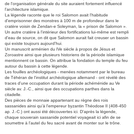
de l'organisation générale du site auraient fortement influencé
l'architecture islamique.
La légende raconte que le roi Salomon avait l'habitude
d'emprisonner des monstres à 100 m de profondeur dans le
cratère voisin de Zendan-e Soleyman, la « prison de Salomon ».
Un autre cratère à l'intérieur des fortifications lui-même est rempli
d'eau de source, on dit que Salomon aurait fait creuser un bassin
qui existe toujours aujourd'hui.
Un manuscrit arménien du IVe siècle à propos de Jésus et
Zoroastre ainsi que plusieurs historiens de la période islamique
mentionnent ce bassin. On attribue la fondation du temple du feu
autour du bassin à cette légende.
Les fouilles archéologiques - menées notamment par le bureau
de Téhéran de l'institut archéologique allemand - ont révélé des
traces d'une occupation durant la période achéménide au Ve
siècle av. J.-C., ainsi que des occupations parthes dans la
citadelle.
Des pièces de monnaie appartenant au règne des rois
sassanides ainsi qu'à l'empereur byzantin Théodose II (408-450
ap. J.-C.) ont aussi été découvertes ici. D'après la légende,
chaque souverain sassanide potentiel voyageait ici afin de se
soumettre à l'autel du feu sacré avant de monter sur le trône.