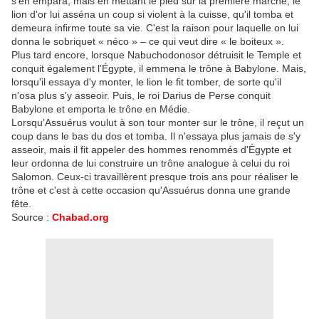
s'en empara, mais en mettant le pied sur la première marche, le
lion d'or lui asséna un coup si violent à la cuisse, qu'il tomba et
demeura infirme toute sa vie. C'est la raison pour laquelle on lui
donna le sobriquet « néco » – ce qui veut dire « le boiteux ».
Plus tard encore, lorsque Nabuchodonosor détruisit le Temple et
conquit également l'Égypte, il emmena le trône à Babylone. Mais,
lorsqu'il essaya d'y monter, le lion le fit tomber, de sorte qu'il
n'osa plus s'y asseoir. Puis, le roi Darius de Perse conquit
Babylone et emporta le trône en Médie.
Lorsqu’Assuérus voulut à son tour monter sur le trône, il reçut un
coup dans le bas du dos et tomba. Il n'essaya plus jamais de s'y
asseoir, mais il fit appeler des hommes renommés d'Égypte et
leur ordonna de lui construire un trône analogue à celui du roi
Salomon. Ceux-ci travaillèrent presque trois ans pour réaliser le
trône et c'est à cette occasion qu'Assuérus donna une grande
fête.
Source :
Chabad.org