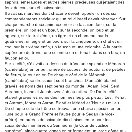
saphirs, émeraudes et autres pierres précieuses qui jetaient des
feux de couleurs éblouissantes.
Il avait six marches dont chacune devait rappeler un des six
commandements spéciaux qu'un roi d'Israël devait observer. Sur
chaque marche deux animaux en or se faisaient face, sur la
première, un lion et un bœuf, sur la seconde, un loup et un
agneau, sur la troisième, un tigre et un chameau, sur la
quatrième, un aigle et un paon, sur la cinquième, un chat et un
coq, sur la sixième enfin, un faucon et une colombe. À la partie
supérieure du trône, une colombe en or tenait, dans son bec, un
faucon en or.
Sur le côté, s'élevait au-dessus du trône une splendide Ménorah
(candélabre) en or pur, ornée de coupes, de boutons, de pétales
de fleurs, le tout en or. De chaque côté de la Ménorah
(candélabre) se dressaient sept branches. D'un côté étaient
gravés les noms des sept pères du monde : Adam, Noé, Sem,
Abraham, Isaac et Jacob avec Job au milieu. De l'autre côté
étaient gravés les noms des hommes les plus pieux : Lévi, Kehat
et Amram, Moïse et Aaron, Eldad et Médad et ‘Hour au milieu.
De chaque côté du trône se trouvait une chaise spéciale en or,
l'une pour le Grand Prêtre et l'autre pour le Segan (le vice-
prêtre), entourées de soixante-dix chaises en or pour les
soixante-dix membres du Sanhédrin (la Cour de Justice
suprême), vingt-quatre vignes en or formaient un large dôme au-