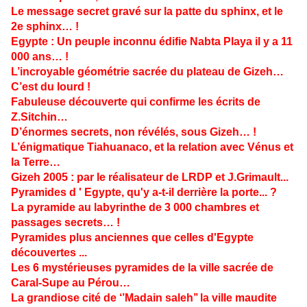
Le message secret gravé sur la patte du sphinx, et le
2e sphinx… !
Egypte : Un peuple inconnu édifie Nabta Playa il y a 11
000 ans… !
L’incroyable géométrie sacrée du plateau de Gizeh…
C’est du lourd !
Fabuleuse découverte qui confirme les écrits de
Z.Sitchin…
D’énormes secrets, non révélés, sous Gizeh… !
L’énigmatique Tiahuanaco, et la relation avec Vénus et
la Terre…
Gizeh 2005 : par le réalisateur de LRDP et J.Grimault...
Pyramides d ' Egypte, qu'y a-t-il derrière la porte... ?
La pyramide au labyrinthe de 3 000 chambres et
passages secrets… !
Pyramides plus anciennes que celles d'Egypte
découvertes ...
Les 6 mystérieuses pyramides de la ville sacrée de
Caral-Supe au Pérou…
La grandiose cité de ‘’Madain saleh’’ la ville maudite