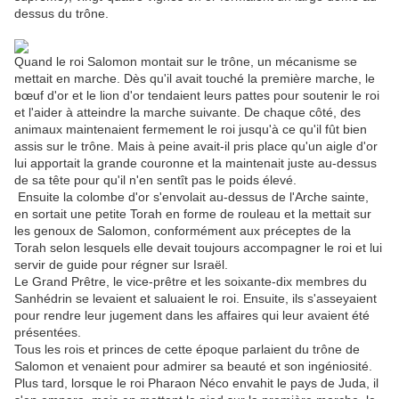
dessus du trône.
Quand le roi Salomon montait sur le trône, un mécanisme se
mettait en marche. Dès qu'il avait touché la première marche, le
bœuf d'or et le lion d'or tendaient leurs pattes pour soutenir le roi
et l'aider à atteindre la marche suivante. De chaque côté, des
animaux maintenaient fermement le roi jusqu'à ce qu'il fût bien
assis sur le trône. Mais à peine avait-il pris place qu'un aigle d'or
lui apportait la grande couronne et la maintenait juste au-dessus
de sa tête pour qu'il n'en sentît pas le poids élevé.
Ensuite la colombe d'or s'envolait au-dessus de l'Arche sainte,
en sortait une petite Torah en forme de rouleau et la mettait sur
les genoux de Salomon, conformément aux préceptes de la
Torah selon lesquels elle devait toujours accompagner le roi et lui
servir de guide pour régner sur Israël.
Le Grand Prêtre, le vice-prêtre et les soixante-dix membres du
Sanhédrin se levaient et saluaient le roi. Ensuite, ils s'asseyaient
pour rendre leur jugement dans les affaires qui leur avaient été
présentées.
Tous les rois et princes de cette époque parlaient du trône de
Salomon et venaient pour admirer sa beauté et son ingéniosité.
Plus tard, lorsque le roi Pharaon Néco envahit le pays de Juda, il