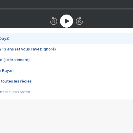
 DayZ
 a 13 ans (et vous l'avez ignoré)
e (littéralement)
im Rayan
 toutes les règles
s les jeux vidéo
us choquant de Rockstar ? - Le scandale BULLY
e plus moche de Steam
du RÊVE tourne au CAUCHEMAR