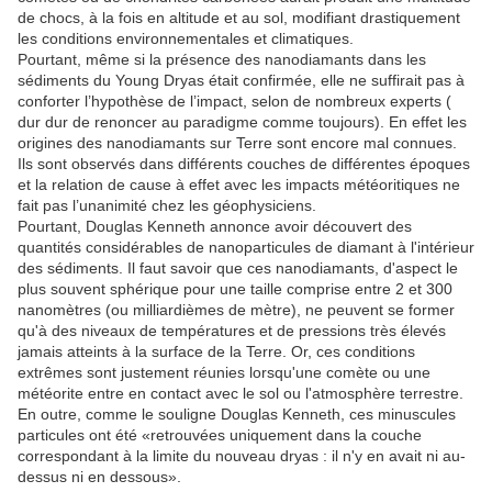
de chocs, à la fois en altitude et au sol, modifiant drastiquement
les conditions environnementales et climatiques.
Pourtant, même si la présence des nanodiamants dans les
sédiments du Young Dryas était confirmée, elle ne suffirait pas à
conforter l’hypothèse de l’impact, selon de nombreux experts (
dur dur de renoncer au paradigme comme toujours). En effet les
origines des nanodiamants sur Terre sont encore mal connues.
Ils sont observés dans différents couches de différentes époques
et la relation de cause à effet avec les impacts météoritiques ne
fait pas l’unanimité chez les géophysiciens.
Pourtant, Douglas Kenneth annonce avoir découvert des
quantités considérables de nanoparticules de diamant à l'intérieur
des sédiments. Il faut savoir que ces nanodiamants, d'aspect le
plus souvent sphérique pour une taille comprise entre 2 et 300
nanomètres (ou milliardièmes de mètre), ne peuvent se former
qu'à des niveaux de températures et de pressions très élevés
jamais atteints à la surface de la Terre. Or, ces conditions
extrêmes sont justement réunies lorsqu'une comète ou une
météorite entre en contact avec le sol ou l'atmosphère terrestre.
En outre, comme le souligne Douglas Kenneth, ces minuscules
particules ont été «retrouvées uniquement dans la couche
correspondant à la limite du nouveau dryas : il n'y en avait ni au-
dessus ni en dessous».