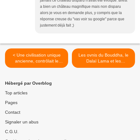
jamais ce château disparu n'avait été évoqué. Brest
a bien un château magnifique mais non disparu
alors je vous en demande plus, y compris que la
réponse creuse du "vas voir su google" parce que
justement déjà fait ;)
< Une civilisation unique
Les ovnis du Bouddha, le
ancienne, contrôlait le
Dalaï Lama et les
champ magnétique de la
extraterrestres… >
Terre… ?
Hébergé par Overblog
Top articles
Pages
Contact
Signaler un abus
C.G.U.