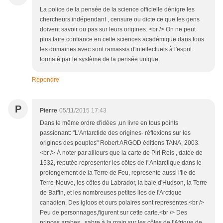
La police de la pensée de la science officielle dénigre les
chercheurs indépendant , censure ou dicte ce que les gens
doivent savoir ou pas sur leurs origines. <br /> On ne peut
plus faire confiance en cette sciences académique dans tous
les domaines avec sont ramassis d'intellectuels à l'esprit
formaté par le système de la pensée unique.
Répondre
P
Pierre
05/11/2015 17:43
Dans le même ordre d'idées ,un livre en tous points
passionant: "L'Antarctide des origines- réflexions sur les
origines des peuples" Robert ARGOD éditions TANA, 2003.
<br /> À noter par ailleurs que la carte de Piri Reis , datée de
1532, reputée representer les côtes de l' Antarctique dans le
prolongement de la Terre de Feu, represente aussi l'Ile de
Terre-Neuve, les côtes du Labrador, la baie d'Hudson, la Terre
de Baffin, et les nombreuses petites iles de l'Arctique
canadien. Des igloos et ours polaires sont representes.<br />
Peu de personnages,figurent sur cette carte.<br /> Des
princes arabes , sabre à la main sur les côtes de l'Afrique de