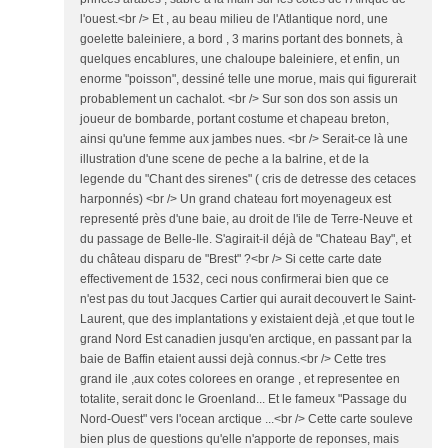
l'ouest.<br /> Et , au beau milieu de l'Atlantique nord, une
goelette baleiniere, a bord , 3 marins portant des bonnets, à
quelques encablures, une chaloupe baleiniere, et enfin, un
enorme "poisson", dessiné telle une morue, mais qui figurerait
probablement un cachalot. <br /> Sur son dos son assis un
joueur de bombarde, portant costume et chapeau breton,
ainsi qu'une femme aux jambes nues. <br /> Serait-ce là une
illustration d'une scene de peche a la balrine, et de la
legende du "Chant des sirenes" ( cris de detresse des cetaces
harponnés) <br /> Un grand chateau fort moyenageux est
representé près d'une baie, au droit de l'ile de Terre-Neuve et
du passage de Belle-Ile. S'agirait-il déjà de "Chateau Bay", et
du château disparu de "Brest" ?<br /> Si cette carte date
effectivement de 1532, ceci nous confirmerai bien que ce
n'est pas du tout Jacques Cartier qui aurait decouvert le Saint-
Laurent, que des implantations y existaient dejà ,et que tout le
grand Nord Est canadien jusqu'en arctique, en passant par la
baie de Baffin etaient aussi dejà connus.<br /> Cette tres
grand ile ,aux cotes colorees en orange , et representee en
totalite, serait donc le Groenland... Et le fameux "Passage du
Nord-Ouest" vers l'ocean arctique ...<br /> Cette carte souleve
bien plus de questions qu'elle n'apporte de reponses, mais