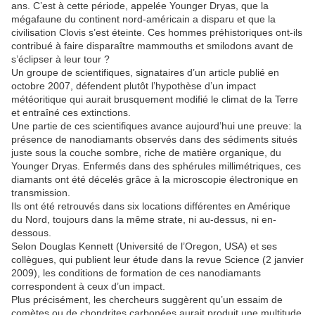
ans. C’est à cette période, appelée Younger Dryas, que la
mégafaune du continent nord-américain a disparu et que la
civilisation Clovis s’est éteinte. Ces hommes préhistoriques ont-ils
contribué à faire disparaître mammouths et smilodons avant de
s’éclipser à leur tour ?
Un groupe de scientifiques, signataires d’un article publié en
octobre 2007, défendent plutôt l’hypothèse d’un impact
météoritique qui aurait brusquement modifié le climat de la Terre
et entraîné ces extinctions.
Une partie de ces scientifiques avance aujourd’hui une preuve: la
présence de nanodiamants observés dans des sédiments situés
juste sous la couche sombre, riche de matière organique, du
Younger Dryas. Enfermés dans des sphérules millimétriques, ces
diamants ont été décelés grâce à la microscopie électronique en
transmission.
Ils ont été retrouvés dans six locations différentes en Amérique
du Nord, toujours dans la même strate, ni au-dessus, ni en-
dessous.
Selon Douglas Kennett (Université de l’Oregon, USA) et ses
collègues, qui publient leur étude dans la revue Science (2 janvier
2009), les conditions de formation de ces nanodiamants
correspondent à ceux d’un impact.
Plus précisément, les chercheurs suggèrent qu’un essaim de
comètes ou de chondrites carbonées aurait produit une multitude