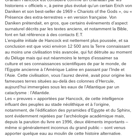
historiens « officiels », à peine plus évolué qu’un certain Erich von
Daniken et son best-seller de 1969 « Chariots of the Gods », ou «
Présence des extra-terrestres » en version française. Von
Daniken prétendait, en gros, que certains événements d’aspect
surnaturel décrits par les textes anciens, et notamment la Bible,
font en fait référence à des contacts E.T.
L’enquête initiale de Hancock est nettement plus poussée, et sa
conclusion est que voici environ 12 500 ans la Terre connaissant
au moins une civilisation très avancée, qui fut détruite au moment
du Déluge mais qui eut néanmoins le temps d’essaimer sa
culture et ses connaissances scientifiques de par le monde, de
l’Egypte ancienne à l’Amérique Latine en passant par l’Inde et
l’Asie. Cette civilisation, vous l’aurez deviné, avait pour origine les
fameuses terres situées au-delà des colonnes d’Hercule,
aujourd’hui immergées sous les eaux de l’Atlantique par un
cataclysme : l’Atlantide.
Les « preuves » apportées par Hancock, de cette intelligence
influant des peuples au stade néolithique et à l’origine,
notamment, de l’édification des pyramides d’Egypte et du Sphinx,
sont évidemment rejetées par l’archéologie académique mais,
depuis la parution du livre en 1996, deux éléments importants –
même si généralement inconnus du grand public – sont venus
apporter quelque eau au moulin de cette histoire alternative.