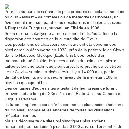
Pour les auteurs, le scénario le plus probable est celui d'une pluie
ou d'un «essaim» de comètes ou de météorites carbonées, un
événement rare, comparable aux explosions multiples associées
à l'impact de Tunguska, survenu en Sibérie en 1908.
Selon eux, ce cataclysme a probablement entraîné la fin ou la
dispersion des hommes de la culture dite de Clovis.
Ces populations de chasseurs-cueilleurs ont été dénommées
ainsi après la découverte en 1932, près de la petite ville de Clovis
dans le Nouveau-Mexique (États-Unis), des restes d'un
mammouth tué à l'aide de lances dotées de pointes en pierre
taillée selon une technique bien particulière proche du solutréen.
Les «Clovis» seraient arrivés d'Asie, il y a 14 000 ans, par le
détroit de Béring, alors à sec, le niveau de la mer étant 100 m
plus bas qu'aujourd'hui.
Des centaines d'autres sites attestant de leur présence furent
trouvés tout au long du XXe siècle aux États-Unis, au Canada et
jusqu'au Panama.
Ils furent longtemps considérés comme les plus anciens habitants
du Nouveau Monde et les ancêtres de toutes les civilisations
précolombiennes.
Mais la découverte de sites préhistoriques plus anciens,
remontant pour certains à plus de 50 000 ans, sur l'ensemble du