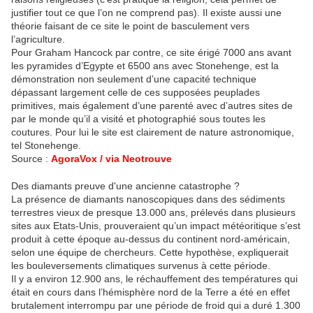
justifier tout ce que l’on ne comprend pas). Il existe aussi une
théorie faisant de ce site le point de basculement vers
l’agriculture.
Pour Graham Hancock par contre, ce site érigé 7000 ans avant
les pyramides d’Egypte et 6500 ans avec Stonehenge, est la
démonstration non seulement d’une capacité technique
dépassant largement celle de ces supposées peuplades
primitives, mais également d’une parenté avec d’autres sites de
par le monde qu’il a visité et photographié sous toutes les
coutures. Pour lui le site est clairement de nature astronomique,
tel Stonehenge.
Source :
AgoraVox
/
via Neotrouve
Des diamants preuve d'une ancienne catastrophe ?
La présence de diamants nanoscopiques dans des sédiments
terrestres vieux de presque 13.000 ans, prélevés dans plusieurs
sites aux Etats-Unis, prouveraient qu’un impact météoritique s’est
produit à cette époque au-dessus du continent nord-américain,
selon une équipe de chercheurs. Cette hypothèse, expliquerait
les bouleversements climatiques survenus à cette période.
Il y a environ 12.900 ans, le réchauffement des températures qui
était en cours dans l’hémisphère nord de la Terre a été en effet
brutalement interrompu par une période de froid qui a duré 1.300