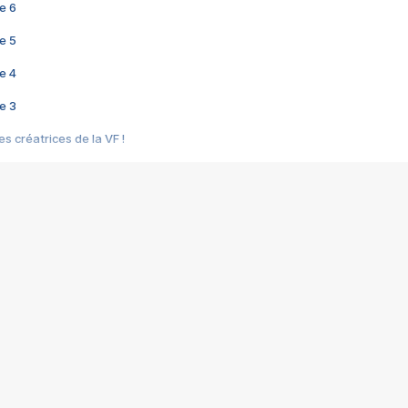
e 6
e 5
e 4
e 3
s créatrices de la VF !
e 2
e 1
e Mektoub My Love arrive enfin ! Rencontre avec Shaïn Boumedine et Sal
i : après Toni en famille
elle réalise le bouleversant Dites lui que je l'aime
ais ! Rencontre autour de Vie privée de Rebecca Zlotowski
 de Marguerite, Grave... Rencontre avec Ella Rumpf
 Les Rêveurs, un film intime sur la santé mentale