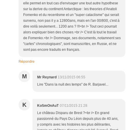
elle permet en tout cas d'envisager une tout autre hypothese
sur la derive du continent Antarctique : les theories d'Anatoli
Fomenko et du recentisme et un "super cataclisme" qui serait
survenu, non pas il y a 12800ans, mais en l'an 00/800, c'est à
dire voilà seulement... 1200 ans ? !!!<br /> Tout ceci pourrait
alors expliquer bien des choses.<br /> C'est là tout le travail
de Fomenko.<br /> Dommage, ses documents, notamnent ses
"cartes" chronologiques", sont manuscrites, en Russe, et ne
sont pas encore traduits en français.
Répondre
M
Mr Reynard
13/11/2015 06:55
Lire "Dans la nuit des temps" de R. Barjavel...
K
KoSmOnAuT
07/11/2015 21:28
Le château Disparu de Brest ?<br /> En grand
passionné du Pays Du Léon depuis plus de 40 ans,
y compris avec les histoires les plus délirantes,