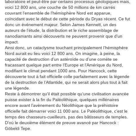
laboratoire et peut-être par certains processus géologiques mais,
voici 12 800 ans, une couche de 50 millions de km carrés
couvrant l’ensemble de l’hémisphère Nord est apparue,
coïncidant avec le début de cette période du Dryas récent. Ce fut
donc un événement majeur. Selon James Kennett, un des
auteurs de l’étude, la distribution et le riche assemblage de
nanodiamants ainsi découverts ne peuvent provenir que d’un
impact.
Ainsi donc, un cataclysme touchant principalement l’hémisphère
Nord aurait eu lieu voici 12 800 ans. On imagine, à peine, la
capacité de destruction d’un astéroïde ou d’une comète se
fracassant quelque part entre l’Europe et l’Amérique du Nord,
modifiant le climat pendant 1000 ans. Pour Hancock, cette
découverte tout à fait officielle colle parfaitement avec la légende
de la destruction de l’Atlantide, qui ne serait alors plus tout à fait
une légende.
Reste à démontrer qu’il était possible qu’une civilisation avancée
puisse exister à la fin du Paléolithique, quelques millénaires
encore avant l’avènement du Néolithique que la préhistoire
officielle fait démarrer voici 11 000 ans. Le Paléolithique, c’est le
temps des chasseurs-cueilleurs, pas des bâtisseurs de temples.
D’où le deuxième élément de preuve avancé par Hancock :
Göbekli Tepe.