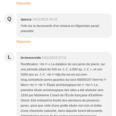
Répondre
Q
quassy
24/11/2015 16:16
l'info sur la decouverte d'un vimana en Afganistan parait
plausible.
Répondre
L
lecteurassidu
24/11/2015 07:31
Rectification :<br /> « La datation de ces jarres de pierre, sur
une période allant de 500 av. J.-C. à 800 ap. J.-C », et non
5000 ans av. J.-C. <br /> http://la.vie.en.soi.over-
blog.com/article-jarres-geantes-du-laos-88000197.html<br />
Merci.<br /> <br /> Étude archéologique<br /> <br /> La
première étude archéologique des sites a été réalisée vers
1930 par Madeleine Colani de l'École française d'Extrême-
Orient. Elle entreprit la fouille des alentours de plusieurs
jarres, ainsi que celle d'une grotte située non loin et dotée
d'une cheminée naturelle, dans laquelle furent découverts