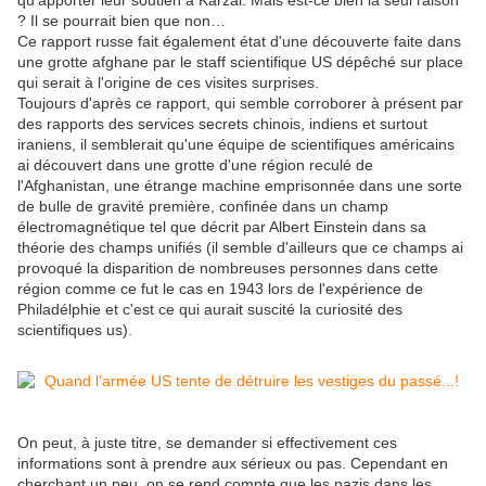
qu'apporter leur soutien à Karzai. Mais est-ce bien la seul raison
? Il se pourrait bien que non…
Ce rapport russe fait également état d'une découverte faite dans
une grotte afghane par le staff scientifique US dépêché sur place
qui serait à l'origine de ces visites surprises.
Toujours d'après ce rapport, qui semble corroborer à présent par
des rapports des services secrets chinois, indiens et surtout
iraniens, il semblerait qu'une équipe de scientifiques américains
ai découvert dans une grotte d'une région reculé de
l'Afghanistan, une étrange machine emprisonnée dans une sorte
de bulle de gravité première, confinée dans un champ
électromagnétique tel que décrit par Albert Einstein dans sa
théorie des champs unifiés (il semble d'ailleurs que ce champs ai
provoqué la disparition de nombreuses personnes dans cette
région comme ce fut le cas en 1943 lors de l'expérience de
Philadélphie et c'est ce qui aurait suscité la curiosité des
scientifiques us).
On peut, à juste titre, se demander si effectivement ces
informations sont à prendre aux sérieux ou pas. Cependant en
cherchant un peu, on se rend compte que les nazis dans les