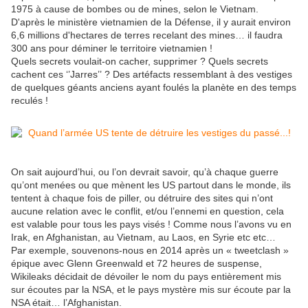
1975 à cause de bombes ou de mines, selon le Vietnam.
D'après le ministère vietnamien de la Défense, il y aurait environ
6,6 millions d'hectares de terres recelant des mines… il faudra
300 ans pour déminer le territoire vietnamien !
Quels secrets voulait-on cacher, supprimer ? Quels secrets
cachent ces ‘’Jarres’’ ? Des artéfacts ressemblant à des vestiges
de quelques géants anciens ayant foulés la planète en des temps
reculés !
On sait aujourd’hui, ou l’on devrait savoir, qu’à chaque guerre
qu’ont menées ou que mènent les US partout dans le monde, ils
tentent à chaque fois de piller, ou détruire des sites qui n’ont
aucune relation avec le conflit, et/ou l’ennemi en question, cela
est valable pour tous les pays visés ! Comme nous l’avons vu en
Irak, en Afghanistan, au Vietnam, au Laos, en Syrie etc etc…
Par exemple, souvenons-nous en 2014 après un « tweetclash »
épique avec Glenn Greenwald et 72 heures de suspense,
Wikileaks décidait de dévoiler le nom du pays entièrement mis
sur écoutes par la NSA, et le pays mystère mis sur écoute par la
NSA était… l’Afghanistan.