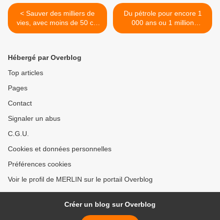
< Sauver des milliers de
Du pétrole pour encore 1
vies, avec moins de 50 cts
000 ans ou 1 million
d’euros… !
d’année… ! >
Hébergé par Overblog
Top articles
Pages
Contact
Signaler un abus
C.G.U.
Cookies et données personnelles
Préférences cookies
Voir le profil de MERLIN sur le portail Overblog
Créer un blog sur Overblog