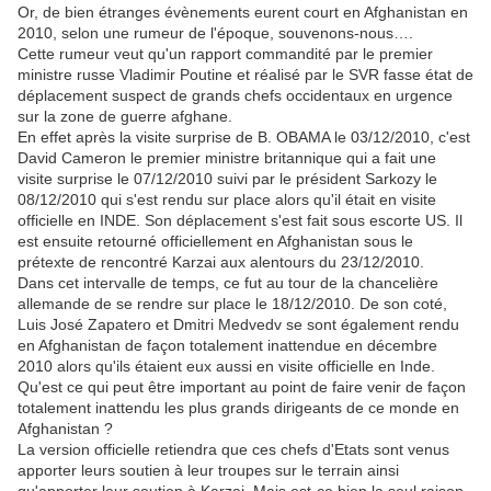
Or, de bien étranges évènements eurent court en Afghanistan en
2010, selon une rumeur de l'époque, souvenons-nous….
Cette rumeur veut qu'un rapport commandité par le premier
ministre russe Vladimir Poutine et réalisé par le SVR fasse état de
déplacement suspect de grands chefs occidentaux en urgence
sur la zone de guerre afghane.
En effet après la visite surprise de B. OBAMA le 03/12/2010, c'est
David Cameron le premier ministre britannique qui a fait une
visite surprise le 07/12/2010 suivi par le président Sarkozy le
08/12/2010 qui s'est rendu sur place alors qu'il était en visite
officielle en INDE. Son déplacement s'est fait sous escorte US. Il
est ensuite retourné officiellement en Afghanistan sous le
prétexte de rencontré Karzai aux alentours du 23/12/2010.
Dans cet intervalle de temps, ce fut au tour de la chancelière
allemande de se rendre sur place le 18/12/2010. De son coté,
Luis José Zapatero et Dmitri Medvedv se sont également rendu
en Afghanistan de façon totalement inattendue en décembre
2010 alors qu'ils étaient eux aussi en visite officielle en Inde.
Qu'est ce qui peut être important au point de faire venir de façon
totalement inattendu les plus grands dirigeants de ce monde en
Afghanistan ?
La version officielle retiendra que ces chefs d'Etats sont venus
apporter leurs soutien à leur troupes sur le terrain ainsi