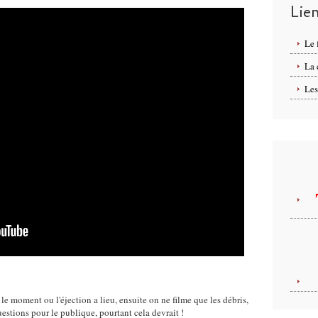
Lie
Le 
La
Les
le moment ou l'éjection a lieu, ensuite on ne filme que les débris,
uestions pour le publique, pourtant cela devrait !