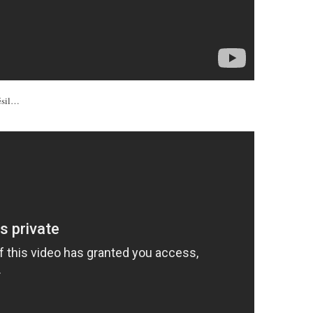
ésil…