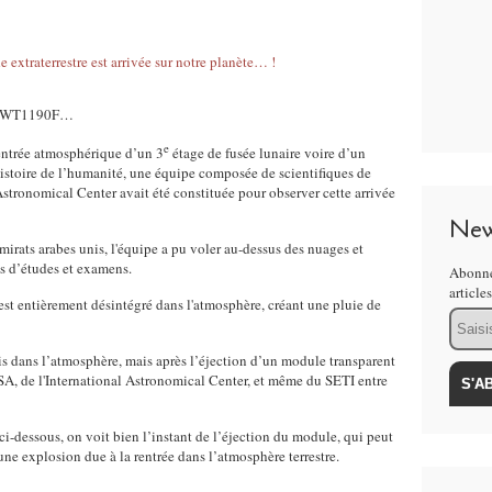
 de WT1190F…
e
entrée atmosphérique d’un 3
étage de fusée lunaire voire d’un
’histoire de l’humanité, une équipe composée de scientifiques de
Astronomical Center avait été constituée pour observer cette arrivée
New
mirats arabes unis, l'équipe a pu voler au-dessus des nuages et
as d’études et examens.
Abonne
article
s'est entièrement désintégré dans l'atmosphère, créant une pluie de
Email
ris dans l’atmosphère, mais après l’éjection d’un module transparent
ASA, de l'International Astronomical Center, et même du SETI entre
-dessous, on voit bien l’instant de l’éjection du module, qui peut
ne explosion due à la rentrée dans l’atmosphère terrestre.