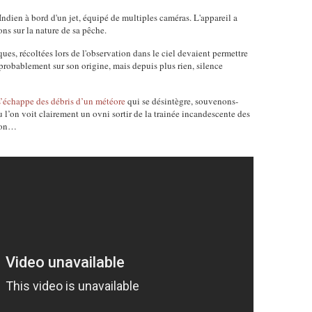
 Indien à bord d'un jet, équipé de multiples caméras. L'appareil a
ons sur la nature de sa pêche.
es, récoltées lors de l'observation dans le ciel devaient permettre
probablement sur son origine, mais depuis plus rien, silence
s’échappe des débris d’un météore
qui se désintègre, souvenons-
u l’on voit clairement un ovni sortir de la trainée incandescente des
tion…