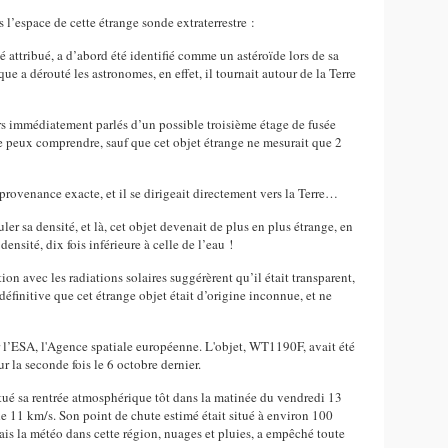
l’espace de cette étrange sonde extraterrestre :
 attribué, a d’abord été identifié comme un astéroïde lors de sa
e a dérouté les astronomes, en effet, il tournait autour de la Terre
s immédiatement parlés d’un possible troisième étage de fusée
je peux comprendre, sauf que cet objet étrange ne mesurait que 2
 provenance exacte, et il se dirigeait directement vers la Terre…
ler sa densité, et là, cet objet devenait de plus en plus étrange, en
 densité, dix fois inférieure à celle de l’eau !
tion avec les radiations solaires suggérèrent qu’il était transparent,
définitive que cet étrange objet était d’origine inconnue, et ne
r l’ESA, l'Agence spatiale européenne. L'objet, WT1190F, avait été
our la seconde fois le 6 octobre dernier.
tué sa rentrée atmosphérique tôt dans la matinée du vendredi 13
 11 km/s. Son point de chute estimé était situé à environ 100
ais la météo dans cette région, nuages et pluies, a empêché toute