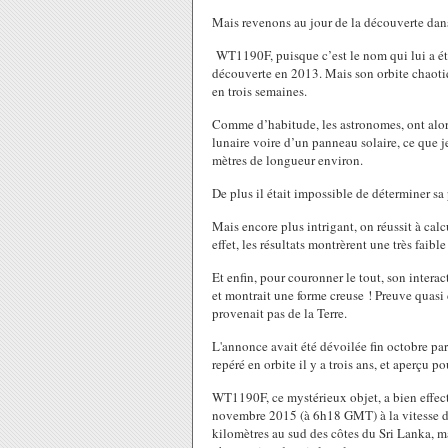
Mais revenons au jour de la découverte dans 
WT1190F, puisque c’est le nom qui lui a été
découverte en 2013. Mais son orbite chaotiqu
en trois semaines.
Comme d’habitude, les astronomes, ont alor
lunaire voire d’un panneau solaire, ce que 
mètres de longueur environ.
De plus il était impossible de déterminer sa
Mais encore plus intrigant, on réussit à calcu
effet, les résultats montrèrent une très faible
Et enfin, pour couronner le tout, son interac
et montrait une forme creuse ! Preuve quasi 
provenait pas de la Terre.
L'annonce avait été dévoilée fin octobre pa
repéré en orbite il y a trois ans, et aperçu p
WT1190F, ce mystérieux objet, a bien effec
novembre 2015 (à 6h18 GMT) à la vitesse de
kilomètres au sud des côtes du Sri Lanka, m