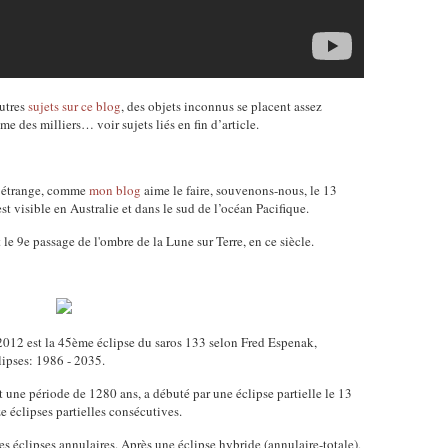
utres
sujets sur ce blog
, des objets inconnus se placent assez
me des milliers… voir sujets liés en fin d’article.
si étrange, comme
mon blog
aime le faire, souvenons-nous, le 13
t visible en Australie et dans le sud de l’océan Pacifique.
t le 9e passage de l'ombre de la Lune sur Terre, en ce siècle.
2012 est la 45ème éclipse du saros 133 selon Fred Espenak,
ipses: 1986 - 2035.
 une période de 1280 ans, a débuté par une éclipse partielle le 13
e éclipses partielles consécutives.
es éclipses annulaires. Après une éclipse hybride (annulaire-totale),