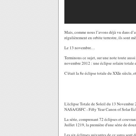
Mais, comme nous l’avons déjà vu dans d’a
régulièrement en orbite terrestre, ils sont mê
Le 13 novembre…
Terminons ce sujet, sur une note toute aus
novembre 2012 : une éclipse solaire totale es
C'était la 8e éclipse totale du XXIe siècle, e
L'éclipse Totale de Soleil du 13 Novembre 
NASA/GSFC - Fifty Year Canon of Solar Ecl
La série, comprenant 72 éclipses et couvrant
Juillet 1219, la première d'une série de douz
Les six éclipses suivantes de ce saros sont d