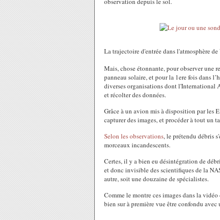
observation depuis le sol.
La trajectoire d'entrée dans l'atmosphère
Mais, chose étonnante, pour observer une r
panneau solaire, et pour la 1ere fois dans l
diverses organisations dont l'International 
et récolter des données.
Grâce à un avion mis à disposition par les E
capturer des images, et procéder à tout un t
Selon les observations
, le prétendu débris 
morceaux incandescents.
Certes, il y a bien eu désintégration de déb
et donc invisible des scientifiques de la N
autre, soit une douzaine de spécialistes.
Comme le montre ces images dans la vidéo ci
bien sur à première vue être confondu avec u