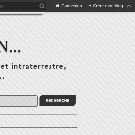
Connexion
+
Créer mon blog
...
et intraterrestre,
..