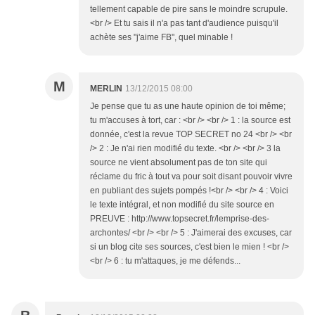
tellement capable de pire sans le moindre scrupule.
<br /> Et tu sais il n'a pas tant d'audience puisqu'il
achète ses "j'aime FB", quel minable !
M
MERLIN
13/12/2015 08:00
Je pense que tu as une haute opinion de toi même;
tu m'accuses à tort, car : <br /> <br /> 1 : la source est
donnée, c'est la revue TOP SECRET no 24 <br /> <br
/> 2 : Je n'ai rien modifié du texte. <br /> <br /> 3 la
source ne vient absolument pas de ton site qui
réclame du fric à tout va pour soit disant pouvoir vivre
en publiant des sujets pompés !<br /> <br /> 4 : Voici
le texte intégral, et non modifié du site source en
PREUVE : http://www.topsecret.fr/lemprise-des-
archontes/ <br /> <br /> 5 : J'aimerai des excuses, car
si un blog cite ses sources, c'est bien le mien ! <br />
<br /> 6 : tu m'attaques, je me défends...