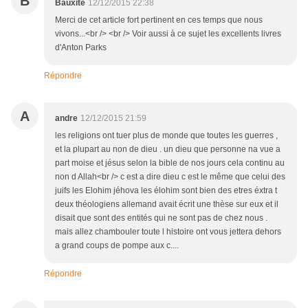
B
Bauxite
12/12/2015 22:38
Merci de cet article fort pertinent en ces temps que nous
vivons...<br /> <br /> Voir aussi à ce sujet les excellents livres
d'Anton Parks
Répondre
A
andre
12/12/2015 21:59
les religions ont tuer plus de monde que toutes les guerres ,
et la plupart au non de dieu . un dieu que personne na vue a
part moise et jésus selon la bible de nos jours cela continu au
non d Allah<br /> c est a dire dieu c est le même que celui des
juifs les Elohim jéhova les élohim sont bien des etres éxtra t
deux théologiens allemand avait écrit une thèse sur eux et il
disait que sont des entités qui ne sont pas de chez nous .
mais allez chambouler toute l histoire ont vous jettera dehors
a grand coups de pompe aux c....
Répondre