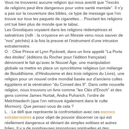
Vous ne trouverez aucune religion qui nous avertit que “l’excès
de religions peut être dangereux pour votre santé mentale”. Il n’y
a pas sur la couverture des bibles, ce type de message que l’on
trouve sur tous les paquets de cigarettes… Pourtant les religions
ont tué bien plus de monde que le tabac.
Les Gnostiques voyaient dans les religions rédemptrices et
salvatrices (ndlr : la croyance en un Messie venu nous sauver de
“nos” péchés) à la fois la preuve et l’instrument d’une intrusion
extraterrestre.
O. : Clive Prince et Lynn Pycknett, dans un livre appelé “La Porte
des étoiles” (éditions du Rocher pour l’édition française)
dénoncent le fait qu’avec le Nouvel Âge, une manipulation
globale va mettre en place un syncrétisme religieux (un mélange
de Bouddhisme, d’Hindouisme et des trois religions du Livre), une
religion pour un nouvel ordre mondial basée sur d’anciens cultes
égyptiens et la vénération “du Conseil des 9”. Dans cette nouvelle
religion, nous trouvons un livre comme “les Clés d’Enoch” et des
gens comme James Hurtak, Andra Puharich, l’ordre de
Melchisedech (que l’on retrouve également dans le culte
Mormon). Que pensez-vous de cela ?
L. : Le défi que représente la confrontation avec ces
escrocs
extraterrestres
a pour objet de pouvoir discerner ce qui est
réellement dangereux et déviant de simples sottises et autres
folies. Il y a de nombreuses impostures spirituelles et des