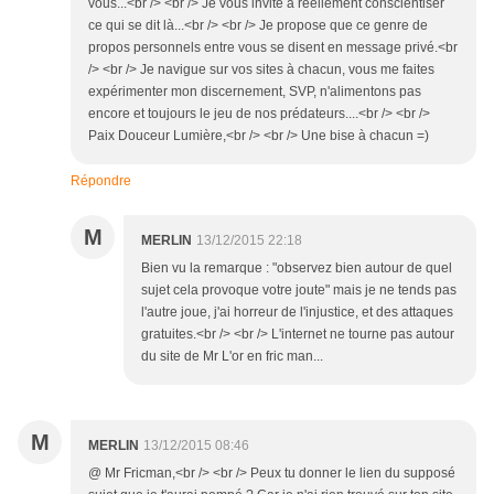
vous...<br /> <br /> Je vous invite à réellement conscientiser
ce qui se dit là...<br /> <br /> Je propose que ce genre de
propos personnels entre vous se disent en message privé.<br
/> <br /> Je navigue sur vos sites à chacun, vous me faites
expérimenter mon discernement, SVP, n'alimentons pas
encore et toujours le jeu de nos prédateurs....<br /> <br />
Paix Douceur Lumière,<br /> <br /> Une bise à chacun =)
Répondre
M
MERLIN
13/12/2015 22:18
Bien vu la remarque : "observez bien autour de quel
sujet cela provoque votre joute" mais je ne tends pas
l'autre joue, j'ai horreur de l'injustice, et des attaques
gratuites.<br /> <br /> L'internet ne tourne pas autour
du site de Mr L'or en fric man...
M
MERLIN
13/12/2015 08:46
@ Mr Fricman,<br /> <br /> Peux tu donner le lien du supposé