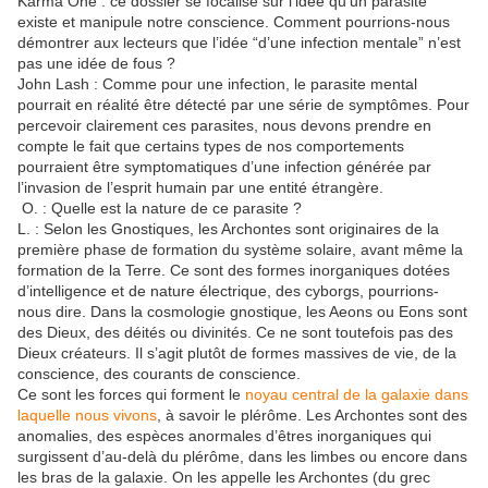
Karma One : ce dossier se focalise sur l’idée qu’un parasite
existe et manipule notre conscience. Comment pourrions-nous
démontrer aux lecteurs que l’idée “d’une infection mentale” n’est
pas une idée de fous ?
John Lash : Comme pour une infection, le parasite mental
pourrait en réalité être détecté par une série de symptômes. Pour
percevoir clairement ces parasites, nous devons prendre en
compte le fait que certains types de nos comportements
pourraient être symptomatiques d’une infection générée par
l’invasion de l’esprit humain par une entité étrangère.
O. : Quelle est la nature de ce parasite ?
L. : Selon les Gnostiques, les Archontes sont originaires de la
première phase de formation du système solaire, avant même la
formation de la Terre. Ce sont des formes inorganiques dotées
d’intelligence et de nature électrique, des cyborgs, pourrions-
nous dire. Dans la cosmologie gnostique, les Aeons ou Eons sont
des Dieux, des déités ou divinités. Ce ne sont toutefois pas des
Dieux créateurs. Il s’agit plutôt de formes massives de vie, de la
conscience, des courants de conscience.
Ce sont les forces qui forment le
noyau central de la galaxie dans
laquelle nous vivons
, à savoir le plérôme. Les Archontes sont des
anomalies, des espèces anormales d’êtres inorganiques qui
surgissent d’au-delà du plérôme, dans les limbes ou encore dans
les bras de la galaxie. On les appelle les Archontes (du grec