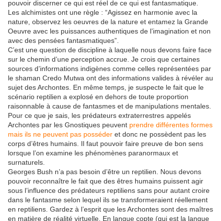
pouvoir discerner ce qui est réel de ce qui est fantasmatique.
Les alchimistes ont une règle : “Agissez en harmonie avec la
nature, observez les oeuvres de la nature et entamez la Grande
Oeuvre avec les puissances authentiques de l’imagination et non
avec des pensées fantasmatiques”.
C’est une question de discipline à laquelle nous devons faire face
sur le chemin d’une perception accrue. Je crois que certaines
sources d’informations indigènes comme celles représentées par
le shaman Credo Mutwa ont des informations valides à révéler au
sujet des Archontes. En même temps, je suspecte le fait que le
scénario reptilien a explosé en dehors de toute proportion
raisonnable à cause de fantasmes et de manipulations mentales.
Pour ce que je sais, les prédateurs extraterrestres appelés
Archontes par les Gnostiques peuvent
prendre différentes formes
mais ils ne peuvent pas posséder
et donc ne possèdent pas les
corps d’êtres humains. Il faut pouvoir faire preuve de bon sens
lorsque l’on examine les phénomènes paranormaux et
surnaturels.
Georges Bush n’a pas besoin d’être un reptilien. Nous devons
pouvoir reconnaître le fait que des êtres humains puissent agir
sous l’influence des prédateurs reptiliens sans pour autant croire
dans le fantasme selon lequel ils se transformeraient réellement
en reptiliens. Gardez à l’esprit que les Archontes sont des maîtres
en matière de réalité virtuelle. En langue copte (qui est la langue