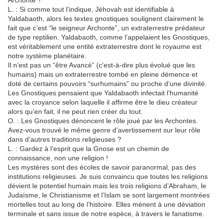
Archonte ?
L. : Si comme tout l’indique, Jéhovah est identifiable à
Yaldabaoth, alors les textes gnostiques soulignent clairement le
fait que c’est “le seigneur Archonte”, un extraterrestre prédateur
de type reptilien. Yaldabaoth, comme l’appelaient les Gnostiques,
est véritablement une entité extraterrestre dont le royaume est
notre système planétaire.
Il n’est pas un “être Avancé” (c’est-à-dire plus évolué que les
humains) mais un extraterrestre tombé en pleine démence et
doté de certains pouvoirs “surhumains” ou proche d’une divinité.
Les Gnostiques pensaient que Yaldabaoth infectait l’humanité
avec la croyance selon laquelle il affirme être le dieu créateur
alors qu’en fait, il ne peut rien créer du tout.
O. : Les Gnostiques dénoncent le rôle joué par les Archontes.
Avez-vous trouvé le même genre d’avertissement sur leur rôle
dans d’autres traditions religieuses ?
L. : Gardez à l’esprit que la Gnose est un chemin de
connaissance, non une religion !
Les mystères sont des écoles de savoir paranormal, pas des
institutions religieuses. Je suis convaincu que toutes les religions
dévient le potentiel humain mais les trois religions d’Abraham, le
Judaïsme, le Christianisme et l’Islam se sont largement montrées
mortelles tout au long de l’histoire. Elles mènent à une déviation
terminale et sans issue de notre espèce, à travers le fanatisme.