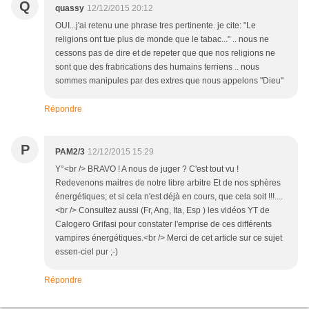
Q
quassy
12/12/2015 20:12
OUI...j'ai retenu une phrase tres pertinente. je cite: "Le
religions ont tue plus de monde que le tabac..." .. nous ne
cessons pas de dire et de repeter que que nos religions ne
sont que des frabrications des humains terriens .. nous
sommes manipules par des extres que nous appelons "Dieu"
Répondre
P
PAM2/3
12/12/2015 15:29
Y°<br /> BRAVO ! A nous de juger ? C'est tout vu !
Redevenons maitres de notre libre arbitre Et de nos sphères
énergétiques; et si cela n'est déjà en cours, que cela soit !!!....
<br /> Consultez aussi (Fr, Ang, Ita, Esp ) les vidéos YT de
Calogero Grifasi pour constater l'emprise de ces différents
vampires énergétiques.<br /> Merci de cet article sur ce sujet
essen-ciel pur ;-)
Répondre