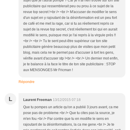
sujet que je t'aurai pompé ? Car je n'ai rien trouvé sur ton site
publicitaire qui ressemblerait peu ou prou à ce sujet de la
revue top secret !<br /> <br /> M'accuser de modifier le sens
d'un sujet en y rajoutant de la désinformation est un peu fort
de café et me met la rage, car si tu as réellement repris ce
sujet de la revue top secret, c'est réellement toi qui en aurait
modifié le sens, puisque moi je l'ai repris à la virgule près !!
<br /> <br /> Tu te sent peut-être supérieur car ton site
publicitaire génère beaucoup plus de visites que mon petit
blog, mais cela ne te permet pas d'accuser à tort les gens,
vérifie avant d'accuser stp !<br /> <br /> Un dernier mot enfin,
je te balance à la face le titre de ton site publicitaire : STOP
aux MENSONGES Mr Fricman !
Répondre
L
Laurent Freeman
13/12/2015 07:18
Que tu pompes un article qu'on a publié 3 jours avant, ca me
pose pas de probleme.<br /> Que tu cites pas la source, je
m'en fou.<br /> Par contre que tu en modifie le sens en
rajoutant de la désinformations, la ca me gene.<br /> Je te