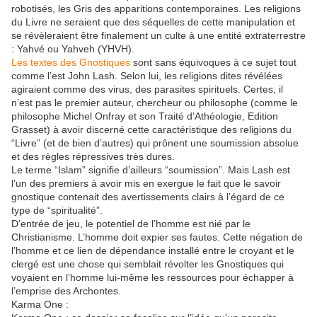
robotisés, les Gris des apparitions contemporaines. Les religions
du Livre ne seraient que des séquelles de cette manipulation et
se révèleraient être finalement un culte à une entité extraterrestre
: Yahvé ou Yahveh (YHVH).
Les textes des Gnostiques
sont sans équivoques à ce sujet tout
comme l’est John Lash. Selon lui, les religions dites révélées
agiraient comme des virus, des parasites spirituels. Certes, il
n’est pas le premier auteur, chercheur ou philosophe (comme le
philosophe Michel Onfray et son Traité d’Athéologie, Edition
Grasset) à avoir discerné cette caractéristique des religions du
“Livre” (et de bien d’autres) qui prônent une soumission absolue
et des règles répressives très dures.
Le terme “Islam” signifie d’ailleurs “soumission”. Mais Lash est
l’un des premiers à avoir mis en exergue le fait que le savoir
gnostique contenait des avertissements clairs à l’égard de ce
type de “spiritualité”.
D’entrée de jeu, le potentiel de l’homme est nié par le
Christianisme. L’homme doit expier ses fautes. Cette négation de
l’homme et ce lien de dépendance installé entre le croyant et le
clergé est une chose qui semblait révolter les Gnostiques qui
voyaient en l’homme lui-même les ressources pour échapper à
l’emprise des Archontes.
Karma One :