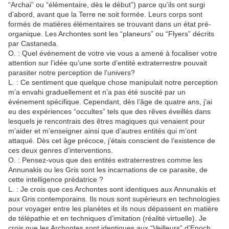
“Archai” ou “élémentaire, dès le début”) parce qu’ils ont surgi
d’abord, avant que la Terre ne soit formée. Leurs corps sont
formés de matières élémentaires se trouvant dans un état pré-
organique. Les Archontes sont les “planeurs” ou “Flyers” décrits
par Castaneda.
O. : Quel événement de votre vie vous a amené à focaliser votre
attention sur l’idée qu’une sorte d’entité extraterrestre pouvait
parasiter notre perception de l’univers?
L. : Ce sentiment que quelque chose manipulait notre perception
m’a envahi graduellement et n’a pas été suscité par un
événement spécifique. Cependant, dès l’âge de quatre ans, j’ai
eu des expériences “occultes” tels que des rêves éveillés dans
lesquels je rencontrais des êtres magiques qui venaient pour
m’aider et m’enseigner ainsi que d’autres entités qui m’ont
attaqué. Dès cet âge précoce, j’étais conscient de l’existence de
ces deux genres d’interventions.
O. : Pensez-vous que des entités extraterrestres comme les
Annunakis ou les Gris sont les incarnations de ce parasite, de
cette intelligence prédatrice ?
L. : Je crois que ces Archontes sont identiques aux Annunakis et
aux Gris contemporains. Ils nous sont supérieurs en technologies
pour voyager entre les planètes et ils nous dépassent en matière
de télépathie et en techniques d’imitation (réalité virtuelle). Je
crois que les Archontes sont identiques aux “Veilleurs” d’Enoch,