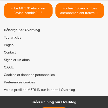
< Le MH370 était-il un
Forbes / Science : Les
"avion zombie"…?
astronomes ont trouvé un
nouvel objet , possiblement
une Super-Terre dans notre
système solaire. >
Hébergé par Overblog
Top articles
Pages
Contact
Signaler un abus
C.G.U.
Cookies et données personnelles
Préférences cookies
Voir le profil de MERLIN sur le portail Overblog
Créer un blog sur Overblog