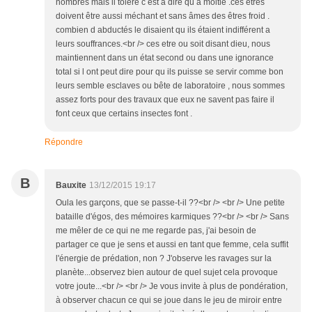
nombres mais il tolère c est a dire qu a moitié .ces êtres
doivent être aussi méchant et sans âmes des êtres froid .
combien d abductés le disaient qu ils étaient indifférent a
leurs souffrances.<br /> ces etre ou soit disant dieu, nous
maintiennent dans un état second ou dans une ignorance
total si l ont peut dire pour qu ils puisse se servir comme bon
leurs semble esclaves ou bête de laboratoire , nous sommes
assez forts pour des travaux que eux ne savent pas faire il
font ceux que certains insectes font .
Répondre
B
Bauxite
13/12/2015 19:17
Oula les garçons, que se passe-t-il ??<br /> <br /> Une petite
bataille d'égos, des mémoires karmiques ??<br /> <br /> Sans
me mêler de ce qui ne me regarde pas, j'ai besoin de
partager ce que je sens et aussi en tant que femme, cela suffit
l'énergie de prédation, non ? J'observe les ravages sur la
planète...observez bien autour de quel sujet cela provoque
votre joute...<br /> <br /> Je vous invite à plus de pondération,
à observer chacun ce qui se joue dans le jeu de miroir entre