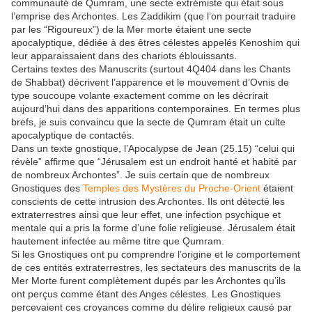
communauté de Qumram, une secte extrémiste qui était sous
l’emprise des Archontes. Les Zaddikim (que l’on pourrait traduire
par les “Rigoureux”) de la Mer morte étaient une secte
apocalyptique, dédiée à des êtres célestes appelés Kenoshim qui
leur apparaissaient dans des chariots éblouissants.
Certains textes des Manuscrits (surtout 4Q404 dans les Chants
de Shabbat) décrivent l’apparence et le mouvement d’Ovnis de
type soucoupe volante exactement comme on les décrirait
aujourd’hui dans des apparitions contemporaines. En termes plus
brefs, je suis convaincu que la secte de Qumram était un culte
apocalyptique de contactés.
Dans un texte gnostique, l’Apocalypse de Jean (25.15) “celui qui
révèle” affirme que “Jérusalem est un endroit hanté et habité par
de nombreux Archontes”. Je suis certain que de nombreux
Gnostiques des
Temples des Mystères du Proche-Orient
étaient
conscients de cette intrusion des Archontes. Ils ont détecté les
extraterrestres ainsi que leur effet, une infection psychique et
mentale qui a pris la forme d’une folie religieuse. Jérusalem était
hautement infectée au même titre que Qumram.
Si les Gnostiques ont pu comprendre l’origine et le comportement
de ces entités extraterrestres, les sectateurs des manuscrits de la
Mer Morte furent complètement dupés par les Archontes qu’ils
ont perçus comme étant des Anges célestes. Les Gnostiques
percevaient ces croyances comme du délire religieux causé par