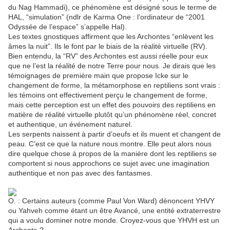
du Nag Hammadi), ce phénomène est désigné sous le terme de
HAL, “simulation” (ndlr de Karma One : l’ordinateur de “2001
Odyssée de l’espace” s’appelle Hal).
Les textes gnostiques affirment que les Archontes “enlèvent les
âmes la nuit”. Ils le font par le biais de la réalité virtuelle (RV).
Bien entendu, la “RV” des Archontes est aussi réelle pour eux
que ne l’est la réalité de notre Terre pour nous. Je dirais que les
témoignages de première main que propose Icke sur le
changement de forme, la métamorphose en reptiliens sont vrais :
les témoins ont effectivement perçu le changement de forme,
mais cette perception est un effet des pouvoirs des reptiliens en
matière de réalité virtuelle plutôt qu’un phénomène réel, concret
et authentique, un événement naturel.
Les serpents naissent à partir d’oeufs et ils muent et changent de
peau. C’est ce que la nature nous montre. Elle peut alors nous
dire quelque chose à propos de la manière dont les reptiliens se
comportent si nous approchons ce sujet avec une imagination
authentique et non pas avec des fantasmes.
O. : Certains auteurs (comme Paul Von Ward) dénoncent YHVY
ou Yahveh comme étant un être Avancé, une entité extraterrestre
qui a voulu dominer notre monde. Croyez-vous que YHVH est un