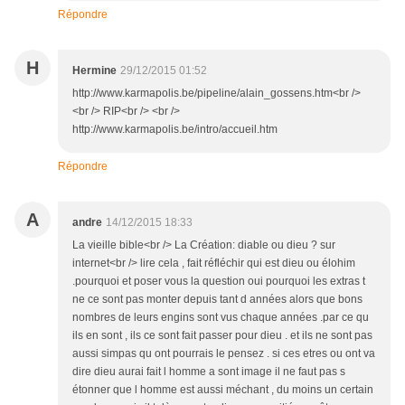
Répondre
H
Hermine
29/12/2015 01:52
http://www.karmapolis.be/pipeline/alain_gossens.htm<br />
<br /> RIP<br /> <br />
http://www.karmapolis.be/intro/accueil.htm
Répondre
A
andre
14/12/2015 18:33
La vieille bible<br /> La Création: diable ou dieu ? sur
internet<br /> lire cela , fait réfléchir qui est dieu ou élohim
.pourquoi et poser vous la question oui pourquoi les extras t
ne ce sont pas monter depuis tant d années alors que bons
nombres de leurs engins sont vus chaque années .par ce qu
ils en sont , ils ce sont fait passer pour dieu . et ils ne sont pas
aussi simpas qu ont pourrais le pensez . si ces etres ou ont va
dire dieu aurai fait l homme a sont image il ne faut pas s
étonner que l homme est aussi méchant , du moins un certain