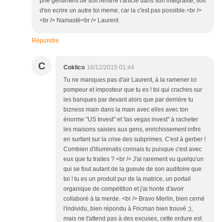
prie gentiment de soit remtrre l'article dans son integralité, soit
d'en ecrire un autre toi meme, car la c'est pas possible.<br />
<br /> Namasté<br /> Laurent
Répondre
C
Coklico
16/12/2015 01:44
Tu ne manques pas d'air Laurent, à la ramener ici
pompeur et imposteur que tu es ! toi qui craches sur
les banques par devant alors que par derrière tu
bizness main dans la main avec elles avec ton
énorme "US Invest" et 'las vegas invest" à racheter
les maisons saisies aux gens, enrichissement infini
en surfant sur la crise des subprimes. C'est à gerber !
Combien d'illuminatis connais tu puisque c'est avec
eux que tu traites ? <br /> J'ai rarement vu quelqu'un
qui se fout autant de la gueule de son auditoire que
toi ! tu es un produit pur de la matrice, un portail
organique de compétition et j'ai honte d'avoir
collaboré à ta merde. <br /> Bravo Merlin, bien cerné
l'individu, bien répondu à Fricman bien trouvé ;),
mais ne t'attend pas à des excuses, cette ordure est