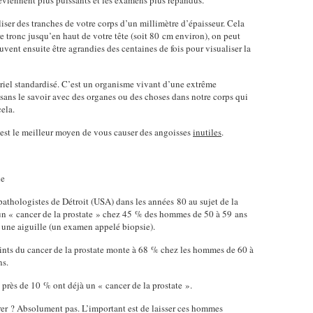
viennent plus puissants et les examens plus répandus.
ser des tranches de votre corps d’un millimètre d’épaisseur. Cela
re tronc jusqu’en haut de votre tête (soit 80 cm environ), on peut
uvent ensuite être agrandies des centaines de fois pour visualiser la
riel standardisé. C’est un organisme vivant d’une extrême
sans le savoir avec des organes ou des choses dans notre corps qui
cela.
 est le meilleur moyen de vous causer des angoisses
inutiles
.
de
 pathologistes de Détroit (USA) dans les années 80 au sujet de la
 un « cancer de la prostate » chez 45 % des hommes de 50 à 59 ans
ec une aiguille (un examen appelé biopsie).
nts du cancer de la prostate monte à 68 % chez les hommes de 60 à
ns.
près de 10 % ont déjà un « cancer de la prostate ».
pérer ? Absolument pas. L’important est de laisser ces hommes