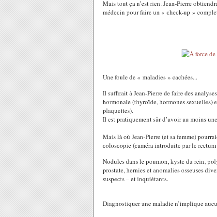
Mais tout ça n’est rien. Jean-Pierre obtiendra
médecin pour faire un « check-up » comple
Une foule de « maladies » cachées...
Il suffirait à Jean-Pierre de faire des analy
hormonale (thyroïde, hormones sexuelles) et
plaquettes).
Il est pratiquement sûr d’avoir au moins un
Mais là où Jean-Pierre (et sa femme) pourraie
coloscopie (caméra introduite par le rectum p
Nodules dans le poumon, kyste du rein, polyp
prostate, hernies et anomalies osseuses diver
suspects – et inquiétants.
Diagnostiquer une maladie n’implique aucun