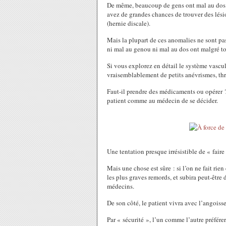
De même, beaucoup de gens ont mal au dos
avez de grandes chances de trouver des lésio
(hernie discale).
Mais la plupart de ces anomalies ne sont pa
ni mal au genou ni mal au dos ont malgré tou
Si vous explorez en détail le système vascu
vraisemblablement de petits anévrismes, th
Faut-il prendre des médicaments ou opérer ? U
patient comme au médecin de se décider.
Une tentation presque irrésistible de « fair
Mais une chose est sûre : si l’on ne fait ri
les plus graves remords, et subira peut-être 
médecins.
De son côté, le patient vivra avec l’angoiss
Par « sécurité », l’un comme l’autre préfére