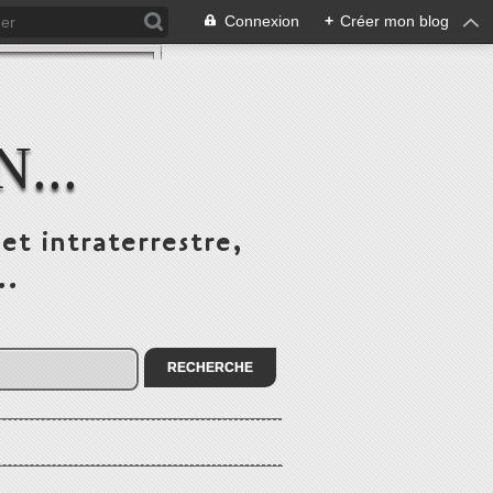
Connexion
+
Créer mon blog
...
et intraterrestre,
..