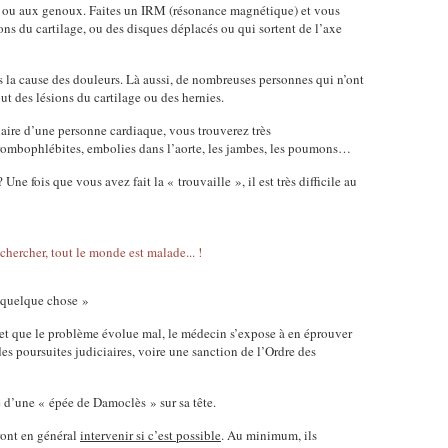
 ou aux genoux. Faites un IRM (résonance magnétique) et vous
ns du cartilage, ou des disques déplacés ou qui sortent de l’axe
s la cause des douleurs. Là aussi, de nombreuses personnes qui n’ont
t des lésions du cartilage ou des hernies.
laire d’une personne cardiaque, vous trouverez très
rombophlébites, embolies dans l’aorte, les jambes, les poumons…
ne fois que vous avez fait la « trouvaille », il est très difficile au
e quelque chose »
en et que le problème évolue mal, le médecin s’expose à en éprouver
des poursuites judiciaires, voire une sanction de l’Ordre des
e d’une « épée de Damoclès » sur sa tête.
ront en général
intervenir si c’est possible
. Au minimum, ils