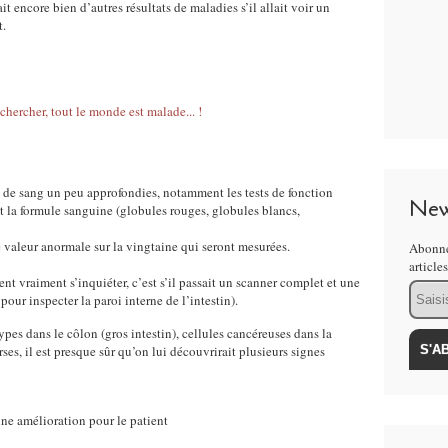
it encore bien d’autres résultats de maladies s’il allait voir un
t.
ses de sang un peu approfondies, notamment les tests de fonction
New
 la formule sanguine (globules rouges, globules blancs,
e valeur anormale sur la vingtaine qui seront mesurées.
Abonne
article
nt vraiment s’inquiéter, c’est s’il passait un scanner complet et une
Email
our inspecter la paroi interne de l’intestin).
es dans le côlon (gros intestin), cellules cancéreuses dans la
ses, il est presque sûr qu’on lui découvrirait plusieurs signes
e amélioration pour le patient