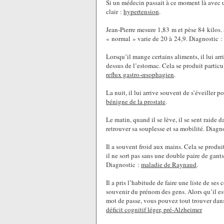
Si un médecin passait à ce moment là avec un
clair :
hypertension
.
Jean-Pierre mesure 1,83 m et pèse 84 kilos
« normal » varie de 20 à 24,9. Diagnostic :
Lorsqu’il mange certains aliments, il lui arr
dessus de l’estomac. Cela se produit particu
reflux gastro-œsophagien
.
La nuit, il lui arrive souvent de s’éveiller p
bénigne de la prostate
.
Le matin, quand il se lève, il se sent raide 
retrouver sa souplesse et sa mobilité. Diagn
Il a souvent froid aux mains. Cela se produit
il ne sort pas sans une double paire de gant
Diagnostic :
maladie de Raynaud
.
Il a pris l’habitude de faire une liste de ses
souvenir du prénom des gens. Alors qu’il e
mot de passe, vous pouvez tout trouver dan
déficit cognitif léger, pré-Alzheimer