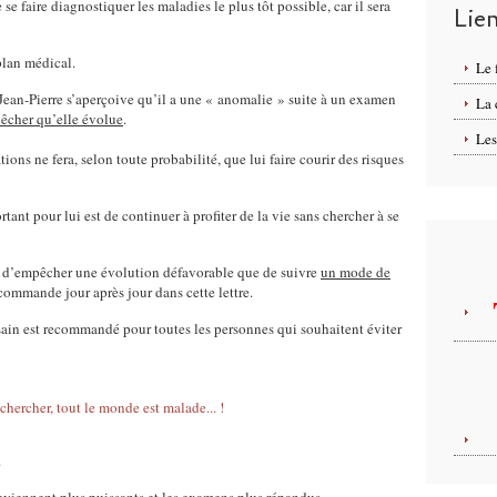
e faire diagnostiquer les maladies le plus tôt possible, car il sera
Lie
plan médical.
Le 
ue Jean-Pierre s’aperçoive qu’il a une « anomalie » suite à un examen
La
êcher qu’elle évolue
.
Les
ons ne fera, selon toute probabilité, que lui faire courir des risques
rtant pour lui est de continuer à profiter de la vie sans chercher à se
en d’empêcher une évolution défavorable que de suivre
un mode de
ecommande jour après jour dans cette lettre.
ain est recommandé pour toutes les personnes qui souhaitent éviter
.