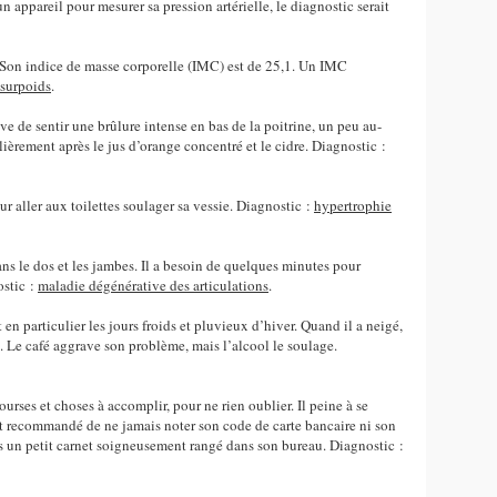
 appareil pour mesurer sa pression artérielle, le diagnostic serait
. Son indice de masse corporelle (IMC) est de 25,1. Un IMC
surpoids
.
ive de sentir une brûlure intense en bas de la poitrine, un peu au-
lièrement après le jus d’orange concentré et le cidre. Diagnostic :
our aller aux toilettes soulager sa vessie. Diagnostic :
hypertrophie
dans le dos et les jambes. Il a besoin de quelques minutes pour
ostic :
maladie dégénérative des articulations
.
 en particulier les jours froids et pluvieux d’hiver. Quand il a neigé,
s. Le café aggrave son problème, mais l’alcool le soulage.
 courses et choses à accomplir, pour ne rien oublier. Il peine à se
st recommandé de ne jamais noter son code de carte bancaire ni son
s un petit carnet soigneusement rangé dans son bureau. Diagnostic :