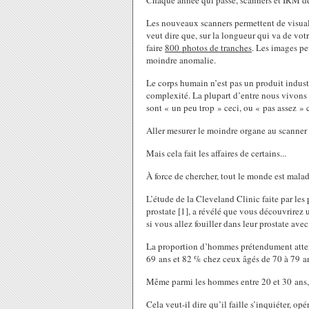
Chaque année qui passe, scanners et IRM de
Les nouveaux scanners permettent de visuali
veut dire que, sur la longueur qui va de vot
faire
800 photos de tranches
. Les images pe
moindre anomalie.
Le corps humain n’est pas un produit indust
complexité. La plupart d’entre nous vivons 
sont « un peu trop » ceci, ou « pas assez » 
Aller mesurer le moindre organe au scanner
Mais cela fait les affaires de certains...
À force de chercher, tout le monde est mala
L’étude de la Cleveland Clinic faite par les
prostate [1], a révélé que vous découvrirez
si vous allez fouiller dans leur prostate av
La proportion d’hommes prétendument attei
69 ans et 82 % chez ceux âgés de 70 à 79 a
Même parmi les hommes entre 20 et 30 ans, 
Cela veut-il dire qu’il faille s’inquiéter, o