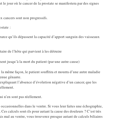
 le jour où le cancer de la prostate se manifestera par des signes
x cancers sont non progressifs.
ostate :
 parce qu’ils dépassent la capacité d’apport sanguin des vaisseaux
aire de l’hôte qui parvient à les détruire
gnent jusqu’à la mort du patient (par une autre cause)
 la même façon, le patient souffrira et mourra d’une autre maladie
venue gênante.
expliquant l’absence d’évolution négative d’un cancer, que les
uellement.
qui n’en sont pas réellement.
ccasionnelles dans le ventre. Si vous leur faites une échographie,
 Ces calculs sont-ils pour autant la cause des douleurs ? C’est très
mais mal au ventre, vous trouverez presque autant de calculs biliaires