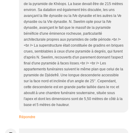
de la pyramide de Khéops. La base devait être de 215 mètres
environ. Sa datation est également très discutée, les uns
avançant la IIIe dynastie ou la IVe dynastie et les autres la Ve
dynastie ou la VIe dynastie. N. Swelim opte pour la IVe
dynastie, avançant le fait que le massif de la pyramide
bénéficie d'une éminence rocheuse, particularité
architecturale propres aux pyramides de cette période.<br />
<br /> La superstructure était constituée de gradins en briques
crues, semblables à ceux d'une pyramide à degrés, qui furent
d'après N. Swelim, recouverts d'un parement donnant l'aspect
final d'une pyramide à faces lisses.<br /> <br /> Les
appartements funéraires suivent le même plan que celui de la
pyramide de Djédefrê. Une longue descenderie accessible
sur la face nord et inclinée d'un angle de 25°. Cependant,
cette descenderie est en grande partie taillée dans le roc et
aboutit à une chambre funéraire souterraine, située sous
l'apex et dont les dimensions sont de 5,50 mètres de côté à la
base et 5 mètres de hauteur.
Répondre