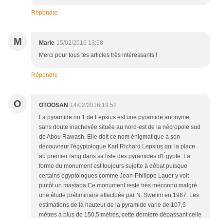
Répondre
M
Marie
15/02/2016 13:58
Merci pour tous tes articles très intéressants !
Répondre
O
OTOOSAN
14/02/2016 19:52
La pyramide no 1 de Lepsius est une pyramide anonyme,
sans doute inachevée située au nord-est de la nécropole sud
de Abou Rawash. Elle doit ce nom énigmatique à son
découvreur l'égyptologue Karl Richard Lepsius qui la place
au premier rang dans sa liste des pyramides d'Égypte. La
forme du monument est toujours sujette à débat puisque
certains égyptologues comme Jean-Philippe Lauer y voit
plutôt un mastaba.Ce monument reste très méconnu malgré
une étude préliminaire effectuée par N. Swelim en 1987. Les
estimations de la hauteur de la pyramide varie de 107,5
mètres à plus de 150,5 mètres, cette dernière dépassant celle