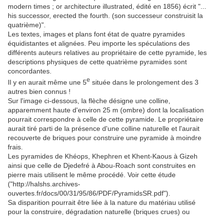
modern times ; or architecture illustrated, édité en 1856) écrit "...
his successor, erected the fourth. (son successeur construisit la
quatrième)".
Les textes, images et plans font état de quatre pyramides
équidistantes et alignées. Peu importe les spéculations des
différents auteurs relatives au propriétaire de cette pyramide, les
descriptions physiques de cette quatrième pyramides sont
concordantes.
e
Il y en aurait même une 5
située dans le prolongement des 3
autres bien connus !
Sur l'image ci-dessous, la flèche désigne une colline,
apparemment haute d'environ 25 m (ombre) dont la localisation
pourrait correspondre à celle de cette pyramide. Le propriétaire
aurait tiré parti de la présence d'une colline naturelle et l'aurait
recouverte de briques pour construire une pyramide à moindre
frais.
Les pyramides de Khéops, Khephren et Khent-Kaous à Gizeh
ainsi que celle de Djedefré à Abou-Roach sont construites en
pierre mais utilisent le même procédé. Voir cette étude
("http://halshs.archives-
ouvertes.fr/docs/00/31/95/86/PDF/PyramidsSR.pdf").
Sa disparition pourrait être liée à la nature du matériau utilisé
pour la construire, dégradation naturelle (briques crues) ou