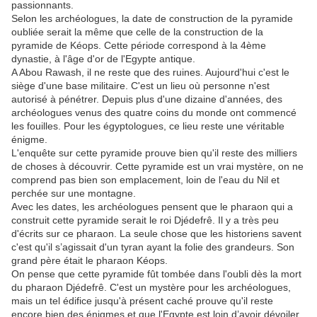
passionnants.
Selon les archéologues, la date de construction de la pyramide
oubliée serait la même que celle de la construction de la
pyramide de Kéops. Cette période correspond à la 4ème
dynastie, à l'âge d'or de l'Egypte antique.
A Abou Rawash, il ne reste que des ruines. Aujourd'hui c'est le
siège d'une base militaire. C'est un lieu où personne n'est
autorisé à pénétrer. Depuis plus d'une dizaine d'années, des
archéologues venus des quatre coins du monde ont commencé
les fouilles. Pour les égyptologues, ce lieu reste une véritable
énigme.
L'enquête sur cette pyramide prouve bien qu'il reste des milliers
de choses à découvrir. Cette pyramide est un vrai mystère, on ne
comprend pas bien son emplacement, loin de l'eau du Nil et
perchée sur une montagne.
Avec les dates, les archéologues pensent que le pharaon qui a
construit cette pyramide serait le roi Djédefrê. Il y a très peu
d'écrits sur ce pharaon. La seule chose que les historiens savent
c'est qu'il s’agissait d'un tyran ayant la folie des grandeurs. Son
grand père était le pharaon Kéops.
On pense que cette pyramide fût tombée dans l'oubli dès la mort
du pharaon Djédefrê. C'est un mystère pour les archéologues,
mais un tel édifice jusqu'à présent caché prouve qu'il reste
encore bien des énigmes et que l'Egypte est loin d’avoir dévoiler