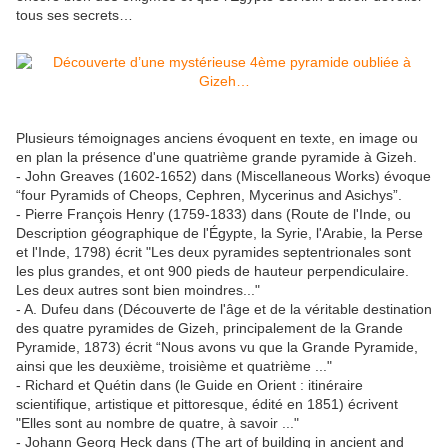
tous ses secrets…
Plusieurs témoignages anciens évoquent en texte, en image ou
en plan la présence d'une quatrième grande pyramide à Gizeh.
- John Greaves (1602-1652) dans (Miscellaneous Works) évoque
“four Pyramids of Cheops, Cephren, Mycerinus and Asichys”.
- Pierre François Henry (1759-1833) dans (Route de l'Inde, ou
Description géographique de l'Égypte, la Syrie, l'Arabie, la Perse
et l'Inde, 1798) écrit "Les deux pyramides septentrionales sont
les plus grandes, et ont 900 pieds de hauteur perpendiculaire.
Les deux autres sont bien moindres..."
- A. Dufeu dans (Découverte de l'âge et de la véritable destination
des quatre pyramides de Gizeh, principalement de la Grande
Pyramide, 1873) écrit “Nous avons vu que la Grande Pyramide,
ainsi que les deuxième, troisième et quatrième ..."
- Richard et Quétin dans (le Guide en Orient : itinéraire
scientifique, artistique et pittoresque, édité en 1851) écrivent
"Elles sont au nombre de quatre, à savoir ..."
- Johann Georg Heck dans (The art of building in ancient and