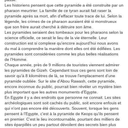
Les historiens pensent que cette pyramide a été construite par un
pharaon meurtrier. La famille de ce tyran aurait fait raser la
pyramide après sa mort, afin d'effacer toute trace de lui. Selon la
légende, les crimes de ce pharaon auraient été si monstrueux
que son frère aurait cherché à détruire son âme.
Les pyramides seraient des tombeaux pour les pharaons selon la
science officielle, ce serait le lieu de la vie éternelle. Leur
construction est si complexe qu'encore aujourd'hui nous avons
du mal à comprendre la manière dont elles ont été édifiées. Les
pyramides sont considérées comme les plus belles réalisations
de l'Homme.
Chaque année, près de 9 millions de touristes viennent admirer
les pyramides de Gizeh. Cependant tous ces gens sont loin de
savoir qu'à 8 kilomètres de là, se trouve l'emplacement d'une
pyramide oubliée. Sur le site d'Abou Rawash, cette pyramide,
encore inconnue du public, pourrait bien révéler un mystère bien
plus important que les autres monuments d'Egypte.
En Egypte il y a des endroits que personne ne connait. Les sites
archéologiques sont soit cachés du public, soit encore enfouis et
qui n'ont pas encore été découverts. Souvent, lorsque les gens
pensent à l'Egypte, c'est à la pyramide de Keops qu'ils pensent
en premier. C'est le lieu incontournable, pourtant des milliers de
sites éparpillés un peu partout dévoilent des secrets bien plus