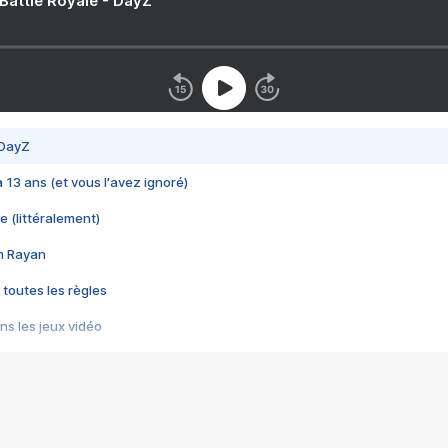
 Battle Royale - DayZ
 DayZ
 a 13 ans (et vous l'avez ignoré)
e (littéralement)
im Rayan
 toutes les règles
s les jeux vidéo
us choquant de Rockstar ? - Le scandale BULLY
e plus moche de Steam
du RÊVE tourne au CAUCHEMAR