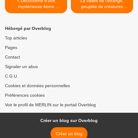
< Découverte d’une
La vallée de l’étrange,
mystérieuse 4ème
peuplée de créatures
pyramide oubliée à Gizeh…
humaines et non-
humaines... ! >
Hébergé par Overblog
Top articles
Pages
Contact
Signaler un abus
C.G.U.
Cookies et données personnelles
Préférences cookies
Voir le profil de MERLIN sur le portail Overblog
Créer un blog sur Overblog
Créer un blog