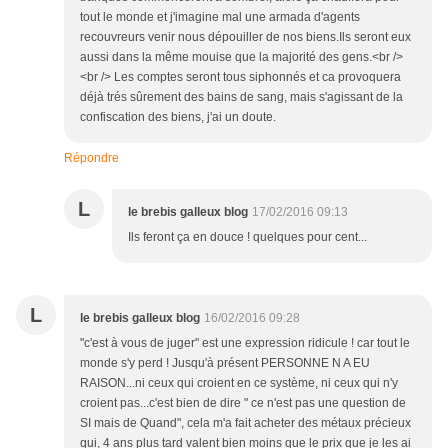
tout le monde et j'imagine mal une armada d'agents
recouvreurs venir nous dépouiller de nos biens.Ils seront eux
aussi dans la même mouise que la majorité des gens.<br />
<br /> Les comptes seront tous siphonnés et ca provoquera
déjà trés sûrement des bains de sang, mais s'agissant de la
confiscation des biens, j'ai un doute.
Répondre
L
le brebis galleux blog
17/02/2016 09:13
Ils feront ça en douce ! quelques pour cent...
L
le brebis galleux blog
16/02/2016 09:28
"c'est à vous de juger" est une expression ridicule ! car tout le
monde s'y perd ! Jusqu'à présent PERSONNE N A EU
RAISON...ni ceux qui croient en ce système, ni ceux qui n'y
croient pas...c'est bien de dire " ce n'est pas une question de
SI mais de Quand", cela m'a fait acheter des métaux précieux
qui, 4 ans plus tard valent bien moins que le prix que je les ai