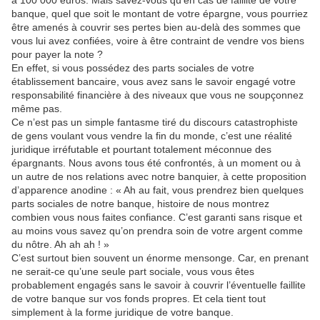
à 100 000 euros. Mais savez-vous qu’en cas de faillite de votre
banque, quel que soit le montant de votre épargne, vous pourriez
être amenés à couvrir ses pertes bien au-delà des sommes que
vous lui avez confiées, voire à être contraint de vendre vos biens
pour payer la note ?
En effet, si vous possédez des parts sociales de votre
établissement bancaire, vous avez sans le savoir engagé votre
responsabilité financière à des niveaux que vous ne soupçonnez
même pas.
Ce n’est pas un simple fantasme tiré du discours catastrophiste
de gens voulant vous vendre la fin du monde, c’est une réalité
juridique irréfutable et pourtant totalement méconnue des
épargnants. Nous avons tous été confrontés, à un moment ou à
un autre de nos relations avec notre banquier, à cette proposition
d’apparence anodine : « Ah au fait, vous prendrez bien quelques
parts sociales de notre banque, histoire de nous montrez
combien vous nous faites confiance. C’est garanti sans risque et
au moins vous savez qu’on prendra soin de votre argent comme
du nôtre. Ah ah ah ! »
C’est surtout bien souvent un énorme mensonge. Car, en prenant
ne serait-ce qu’une seule part sociale, vous vous êtes
probablement engagés sans le savoir à couvrir l’éventuelle faillite
de votre banque sur vos fonds propres. Et cela tient tout
simplement à la forme juridique de votre banque.