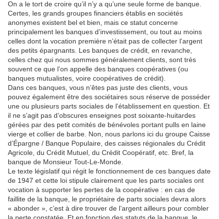
On a le tort de croire qu’il n’y a qu’une seule forme de banque.
Certes, les grands groupes financiers établis en sociétés
anonymes existent bel et bien, mais ce statut concerne
principalement les banques d’investissement, ou tout au moins
celles dont la vocation première n’était pas de collecter l’argent
des petits épargnants. Les banques de crédit, en revanche,
celles chez qui nous sommes généralement clients, sont très
souvent ce que l’on appelle des banques coopératives (ou
banques mutualistes, voire coopératives de crédit).
Dans ces banques, vous n’êtes pas juste des clients, vous
pouvez également être des sociétaires sous réserve de posséder
une ou plusieurs parts sociales de l’établissement en question. Et
il ne s’agit pas d’obscures enseignes post soixante-huitardes
gérées par des petit comités de bénévoles portant pulls en laine
vierge et collier de barbe. Non, nous parlons ici du groupe Caisse
d’Épargne / Banque Populaire, des caisses régionales du Crédit
Agricole, du Crédit Mutuel, du Crédit Coopératif, etc. Bref, la
banque de Monsieur Tout-Le-Monde.
Le texte législatif qui régit le fonctionnement de ces banques date
de 1947 et cette loi stipule clairement que les parts sociales ont
vocation à supporter les pertes de la coopérative : en cas de
faillite de la banque, le propriétaire de parts sociales devra alors
« abonder », c’est à dire trouver de l’argent ailleurs pour combler
la perte constatée. Et en fonction des statuts de la banque, le