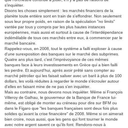
s'inquiéter.
Disons les choses simplement : les marchés financiers de la
planète toute entière sont en train de s'effondrer. Non seulement
sous leur propre poids, en raison de la spéculation "no limits"
vantée par tous y compris par les plus hautes instances
européennes, mais aussi et surtout à cause de l'interdépendance
indémêlable de tous ces marchés entre eux, à commencer par le
marché bancaire.
Rappelez-vous, en 2008, tout le système a failli exploser à cause
d'une surexposition des banques sur le marché des subprimes.
Quatre ans plus tard, c'est l'imprévoyance de ces mêmes
banques face à leurs investissements en Grèce qui a bien failli
les perdre. Et aujourd'hui, après avoir prêté sans compter au
marché pétrolier qui les faisait saliver avec un baril à plus de 100
dollars, les voilà réduites à regarder le monde s'écrouler autour
d'elles en faisant mine de ne pas s'en inquiéter.
Mais au contraire, nous devons nous inquiéter. Même si François
Villeroy de Galhau, le gouverneur de la Banque de France lui-
même, est obligé de monter au créneau pour dire sur BFM ou
dans le Figaro que "les banques françaises sont deux fois plus
solides qu’avant la crise financière" de 2008. Même si on aimerait
bien croire, nous aussi, que les gens qui font tourner le monde
avec notre argent savent ce qu'ils font. Rendons-nous à