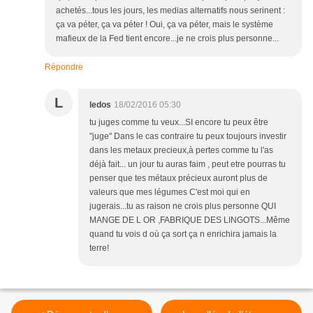
achetés...tous les jours, les medias alternatifs nous serinent :
ça va péter, ça va péter ! Oui, ça va péter, mais le système
mafieux de la Fed tient encore...je ne crois plus personne...
Répondre
L
ledos
18/02/2016 05:30
tu juges comme tu veux...SI encore tu peux être
"juge" Dans le cas contraire tu peux toujours investir
dans les metaux precieux,à pertes comme tu l'as
déjà fait... un jour tu auras faim , peut etre pourras tu
penser que tes métaux précieux auront plus de
valeurs que mes légumes C'est moi qui en
jugerais...tu as raison ne crois plus personne QUI
MANGE DE L OR ,FABRIQUE DES LINGOTS...Même
quand tu vois d où ça sort ça n enrichira jamais la
terre!