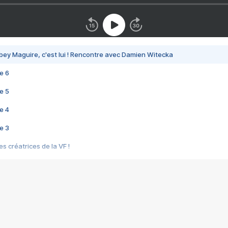
bey Maguire, c'est lui ! Rencontre avec Damien Witecka
e 6
e 5
e 4
e 3
s créatrices de la VF !
e 2
e 1
e Mektoub My Love arrive enfin ! Rencontre avec Shaïn Boumedine et Sal
i : après Toni en famille