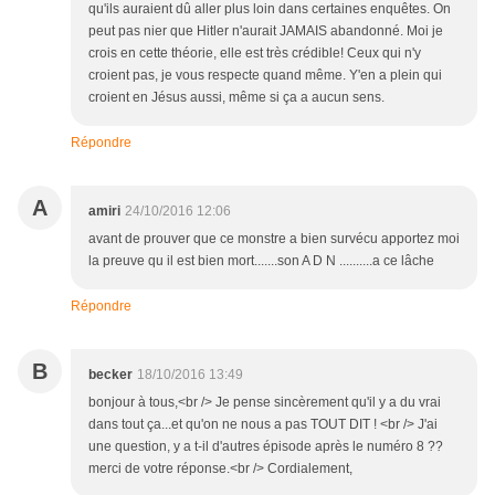
qu'ils auraient dû aller plus loin dans certaines enquêtes. On
peut pas nier que Hitler n'aurait JAMAIS abandonné. Moi je
crois en cette théorie, elle est très crédible! Ceux qui n'y
croient pas, je vous respecte quand même. Y'en a plein qui
croient en Jésus aussi, même si ça a aucun sens.
Répondre
A
amiri
24/10/2016 12:06
avant de prouver que ce monstre a bien survécu apportez moi
la preuve qu il est bien mort.......son A D N ..........a ce lâche
Répondre
B
becker
18/10/2016 13:49
bonjour à tous,<br /> Je pense sincèrement qu'il y a du vrai
dans tout ça...et qu'on ne nous a pas TOUT DIT ! <br /> J'ai
une question, y a t-il d'autres épisode après le numéro 8 ??
merci de votre réponse.<br /> Cordialement,