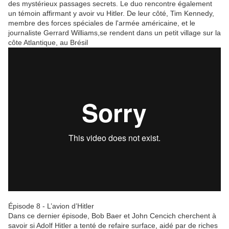
des mystérieux passages secrets. Le duo rencontre également
un témoin affirmant y avoir vu Hitler. De leur côté, Tim Kennedy,
membre des forces spéciales de l'armée américaine, et le
journaliste Gerrard Williams,se rendent dans un petit village sur la
côte Atlantique, au Brésil
Épisode 8 - L’avion d’Hitler
Dans ce dernier épisode, Bob Baer et John Cencich cherchent à
savoir si Adolf Hitler a tenté de refaire surface, aidé par de riches