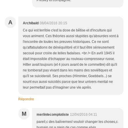
Presley et compagnie.
A
Archibald
08/04/2016 20:15
Ce qui est terrible c'est la dose de bêtise et d'inculture qui
vous animent. Ces théories aussi stupides qu'absurdes vont à
l'encontre de toutes les preuves historiques. Ce ne sont
qu'affabulations de déséquilibré et il faut être sérieusement
secoué pour croire de telles fadaises. <br /> En avril 1945 il
était impossible d'échapper au rouleau-compresseur russe.
Hitler avait toujours (et 4 jours avant de le commettre) dit qu'il
ne tomberait pas vivant dans les mains des soviétiques et
qu'il se suiciderait. Ses proches (Himmler, Goebbels...) se
sount eux aussi suicidés parce que leur univers mental ne
leur permettait pas d'imaginer une vie après.
Répondre
M
merlinlecomplotiste
12/04/2016 04:11
pareil,c des balivernes! vouloir changer les choses,c
humain,on a plein de cas comme elvis