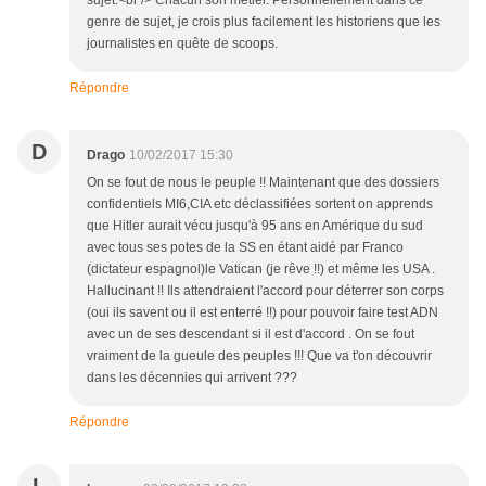
sujet.<br /> Chacun son métier. Personnellement dans ce
genre de sujet, je crois plus facilement les historiens que les
journalistes en quête de scoops.
Répondre
D
Drago
10/02/2017 15:30
On se fout de nous le peuple !! Maintenant que des dossiers
confidentiels MI6,CIA etc déclassifiées sortent on apprends
que Hitler aurait vécu jusqu'à 95 ans en Amérique du sud
avec tous ses potes de la SS en étant aidé par Franco
(dictateur espagnol)le Vatican (je rêve !!) et même les USA .
Hallucinant !! Ils attendraient l'accord pour déterrer son corps
(oui ils savent ou il est enterré !!) pour pouvoir faire test ADN
avec un de ses descendant si il est d'accord . On se fout
vraiment de la gueule des peuples !!! Que va t'on découvrir
dans les décennies qui arrivent ???
Répondre