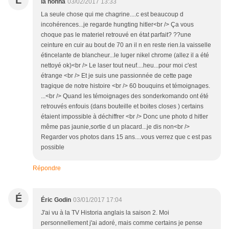
L
la nonna
03/02/2017 13:33
La seule chose qui me chagrine....c est beaucoup d
incohérences...je regarde hungting hitler<br /> Ça vous
choque pas le materiel retrouvé en état parfait? ??une
ceinture en cuir au bout de 70 an il n en reste rien.la vaisselle
étincelante de blancheur...le luger nikel chrome (allez il a été
nettoyé ok)<br /> Le laser tout neuf....heu...pour moi c'est
étrange <br /> Et je suis une passionnée de cette page
tragique de notre histoire <br /> 60 bouquins et témoignages.
...<br /> Quand les témoignages des sonderkomando ont été
retrouvés enfouis (dans bouteille et boites closes ) certains
étaient impossible à déchiffrer <br /> Donc une photo d hitler
même pas jaunie,sortie d un placard...je dis non<br />
Regarder vos photos dans 15 ans....vous verrez que c est pas
possible
Répondre
É
Éric Godin
03/01/2017 17:04
J'ai vu à la TV Historia anglais la saison 2. Moi
personnellement j'ai adoré, mais comme certains je pense