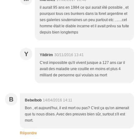
il aurait 95 ans en 1984 ce qui aurait été possible , et
pourquoi tous ces bunkers dans la foret argentine et
ses galeries souterraines un peu partout etc ........cet
homme était le diable incarne et il avait prévu sa fuite
depuis bien longtemps
Y
Yildirim
30/11/2016 13:41
C'est impossible qu'il vivent jusque a 127 ans car il
avait des maladie une couille en moins et plus 4
milliard de personne qui voulais sa mort
B
Bebelbob
14/04/2016 14:11
Bon , et aujourd'hui, il est mort ou pas? C'est ça qu'on aimerait
que tu nous dises. Avec des preuves bien sûr, surtout s'il est
mort.
Répondre