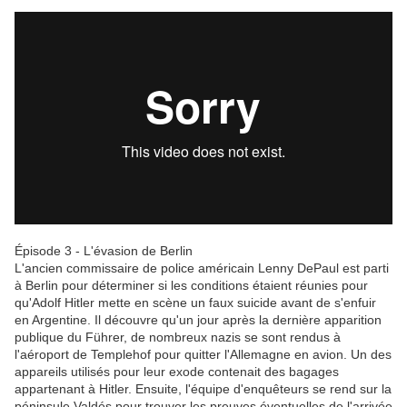
Épisode 3 - L'évasion de Berlin
L'ancien commissaire de police américain Lenny DePaul est parti
à Berlin pour déterminer si les conditions étaient réunies pour
qu'Adolf Hitler mette en scène un faux suicide avant de s'enfuir
en Argentine. Il découvre qu'un jour après la dernière apparition
publique du Führer, de nombreux nazis se sont rendus à
l'aéroport de Templehof pour quitter l'Allemagne en avion. Un des
appareils utilisés pour leur exode contenait des bagages
appartenant à Hitler. Ensuite, l'équipe d'enquêteurs se rend sur la
péninsule Valdés pour trouver les preuves éventuelles de l'arrivée