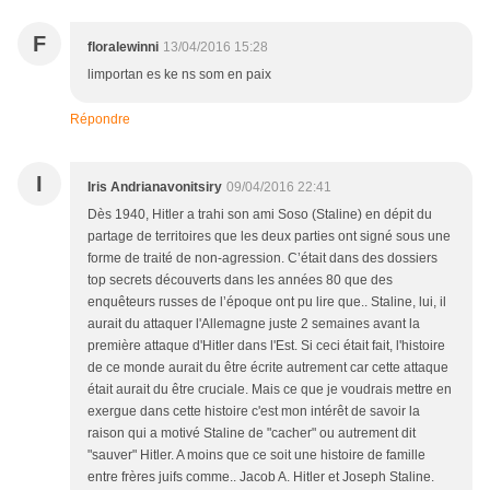
F
floralewinni
13/04/2016 15:28
limportan es ke ns som en paix
Répondre
I
Iris Andrianavonitsiry
09/04/2016 22:41
Dès 1940, Hitler a trahi son ami Soso (Staline) en dépit du
partage de territoires que les deux parties ont signé sous une
forme de traité de non-agression. C’était dans des dossiers
top secrets découverts dans les années 80 que des
enquêteurs russes de l’époque ont pu lire que.. Staline, lui, il
aurait du attaquer l'Allemagne juste 2 semaines avant la
première attaque d'Hitler dans l'Est. Si ceci était fait, l'histoire
de ce monde aurait du être écrite autrement car cette attaque
était aurait du être cruciale. Mais ce que je voudrais mettre en
exergue dans cette histoire c'est mon intérêt de savoir la
raison qui a motivé Staline de "cacher" ou autrement dit
"sauver" Hitler. A moins que ce soit une histoire de famille
entre frères juifs comme.. Jacob A. Hitler et Joseph Staline.