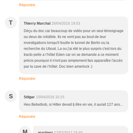
Répondre
T
Thierry Marchal
26/04/2016 19:53
Déçu du doc car beaucoup de vidéo pour un seul témoignage
ou deux de crédible. Ils ne vont pas au bout de leur
investigations lorsqu'il fouille le tunnel de Berlin ou la
recherche du Uboat. La ou j'ai été le plus surpris c'est lors du
tracto pelle a l’hôtel Eden car on se demande a ce moment
précis pourquoi il n'ont pas simplement fais apparaître l'accès
par la cave de l’hôtel. Doc bien amerlock :)
Répondre
S
Stilgar
15/04/2016 10:15
Heu Bebelbob, si Hitler devait tj être en vie, il aurait 127 ans...
Répondre
M
martinez
17/02/2017 16:40