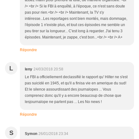
assez malin pour prendre la fuite, de manière organisée. <br
/> <br /> Si le FBI à enquêté, à l'époque, ce n'est sans doute
pas pour rien.<br /> <br /> Maintenant, la TV s'y
intéresse...Les reportages sont bien montés, mais dommage,
l'épisode 1 n'existe plus, et tout ces épisodes me semble un
peu tirer sur la longueur... C'est long à regarder. J'ai tenu 3
épisodes. Maintenant, je zappe, c'est bon...<br /> <br /> A+
Répondre
L
leny
24/03/2018 20:58
Le FBI a officiellement declassifié le rapport qu' Hilter ne s'est
pas suicidé en 1945, et qu'il a finisa vie en amerique du sud!
Et le silence assourdissant des journalopes ... Vous
comprenez donc qu'il y a encore beaucoup de chose que
lesjournalope ne parlent pas ... Les No news !
Répondre
S
Symon
26/01/2018 23:34