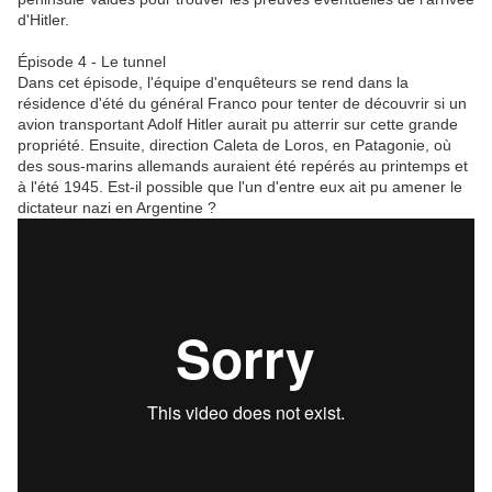
d'Hitler.
Épisode 4 - Le tunnel
Dans cet épisode, l'équipe d'enquêteurs se rend dans la
résidence d'été du général Franco pour tenter de découvrir si un
avion transportant Adolf Hitler aurait pu atterrir sur cette grande
propriété. Ensuite, direction Caleta de Loros, en Patagonie, où
des sous-marins allemands auraient été repérés au printemps et
à l'été 1945. Est-il possible que l'un d'entre eux ait pu amener le
dictateur nazi en Argentine ?