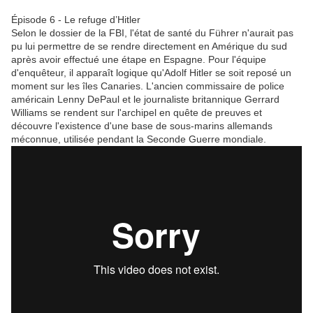
Épisode 6 - Le refuge d’Hitler
Selon le dossier de la FBI, l'état de santé du Führer n'aurait pas
pu lui permettre de se rendre directement en Amérique du sud
après avoir effectué une étape en Espagne. Pour l'équipe
d'enquêteur, il apparaît logique qu'Adolf Hitler se soit reposé un
moment sur les îles Canaries. L'ancien commissaire de police
américain Lenny DePaul et le journaliste britannique Gerrard
Williams se rendent sur l'archipel en quête de preuves et
découvre l'existence d'une base de sous-marins allemands
méconnue, utilisée pendant la Seconde Guerre mondiale.