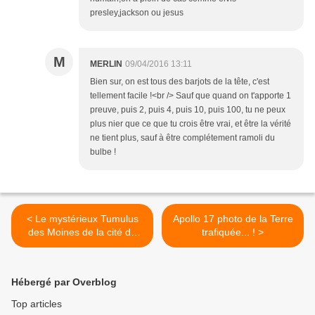
presley,jackson ou jesus
M
MERLIN
09/04/2016 13:11
Bien sur, on est tous des barjots de la tête, c'est
tellement facile !<br /> Sauf que quand on t'apporte 1
preuve, puis 2, puis 4, puis 10, puis 100, tu ne peux
plus nier que ce que tu crois être vrai, et être la vérité
ne tient plus, sauf à être complétement ramoli du
bulbe !
< Le mystérieux Tumulus
Apollo 17 photo de la Terre
des Moines de la cité de
trafiquée... ! >
Cahokia… !
Hébergé par Overblog
Top articles