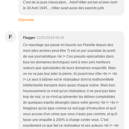
C'est de la pure intoxication... Adolf Hitler est bel et bien mort
le 30 Avril 1945.... Hitler avait aussi des parents juifs
Répondre
F
Flagger
22/01/2018 00:46
Ce reportage qui passe en boucle sur Planète depuis des
mois (des années peut-être ?) est un pur scandale du point
de vue journalistique.<br /> Ces pseudo-spécialistes dans
tous les domaines techniques sont à mon avis meilleurs
acteurs que spécialistes de leurs domaines respectifs. Mais
on ne va pas leur jeter la pierre, ils jouent leur rôle.<br /> <br
/> Le seul à blâmer est le réalisateur dont la malhonnêteté
intellectuelle transpire dans quasi chaque scène. Mais bon,
heureusement ce n'est qu'un réalisateur, il ne peut pas faire
trop de mal, si ce n'est qu'alimenter les délires complotistes
de quelques esprits dérangés (dans votre genre).<br /> <br />
Imaginez qu'un type comme lui soit juge d'instruction et qu'il
vous accuse d'un crime que vous n'avez pas commis, et qu'il
fasse une enquête à 200% à charge contre vous. C'est
exactement ce que fait ce réalisateur et ses acteurs.<br /> <br