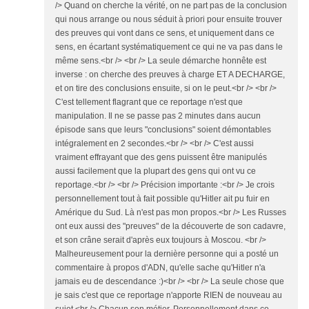
/> Quand on cherche la vérité, on ne part pas de la conclusion
qui nous arrange ou nous séduit à priori pour ensuite trouver
des preuves qui vont dans ce sens, et uniquement dans ce
sens, en écartant systématiquement ce qui ne va pas dans le
même sens.<br /> <br /> La seule démarche honnête est
inverse : on cherche des preuves à charge ET A DECHARGE,
et on tire des conclusions ensuite, si on le peut.<br /> <br />
C'est tellement flagrant que ce reportage n'est que
manipulation. Il ne se passe pas 2 minutes dans aucun
épisode sans que leurs "conclusions" soient démontables
intégralement en 2 secondes.<br /> <br /> C'est aussi
vraiment effrayant que des gens puissent être manipulés
aussi facilement que la plupart des gens qui ont vu ce
reportage.<br /> <br /> Précision importante :<br /> Je crois
personnellement tout à fait possible qu'Hitler ait pu fuir en
Amérique du Sud. Là n'est pas mon propos.<br /> Les Russes
ont eux aussi des "preuves" de la découverte de son cadavre,
et son crâne serait d'après eux toujours à Moscou. <br />
Malheureusement pour la dernière personne qui a posté un
commentaire à propos d'ADN, qu'elle sache qu'Hitler n'a
jamais eu de descendance :)<br /> <br /> La seule chose que
je sais c'est que ce reportage n'apporte RIEN de nouveau au