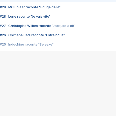
#29 : MC Solaar raconte "Bouge de là"
28 : Lorie raconte "Je vais vite"
#27 : Christophe Willem raconte "Jacques a dit"
#26 : Chimène Badi raconte "Entre nous"
#25 : Indochine raconte "3e sexe"
#24 : Zaho raconte "C'est chelou"
#23 : Patrick Bruel raconte "Au café des délices"
#22 : Kyo raconte "Le chemin"
#21 : Nolwenn Leroy raconte "Cassé"
#20 : Patrick Hernandez raconte "Born to be alive"
#19 : Lorie raconte "Près de moi"
#18 : Michael Jones raconte "A nos actes manqués" (avec Jean-Jacque