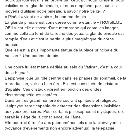
pourquoi tout est mis en œuvre par ceux qui nous "dirigent" pour
calcifier notre glande pinéale, et nous empêcher par tous les
moyens d'utiliser notre pinéale, à savoir notre 3e œil ?
« Pinéal » vient de « pin », la pomme de pin.
La glande pinéale est considérée comme étant le «TROISIEME
OEIL» car elle dispose d’une membrane qui capte les images
comme celle au fond de la rétine des yeux, la glande pinéale est
remplie d’eau et c’est la partie la plus magnétique du corps
humain.
Quelles est la plus importante statue de la place principale du
Vatican ? Une pomme de pin !
Une coure lui est même dédiée au sein du Vatican, c’est la cour
de la Pigna !
L’épiphyse joue un rôle central dans les phases du sommeil, de la
reproduction, voir du bien être. Elle est constituée de cristaux
d’apatite. Ces cristaux vibrent en fonction des ondes
électromagnétiques captées.
Dans un très grand nombre de courant spirituels et religieux,
l’épiphyse serait capable de détecter des dimensions invisibles
aux yeux ordinaires. Pour certains philosophes et mystiques, elle
serait le siège de la conscience, de l’âme.
Elle pourrait être liée aux phénomènes tels que la clairvoyance
(voyance d’événements non encore advenus), la télépathie