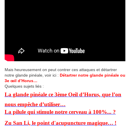
Mais heureusement on peut contrer ces attaques et détartrer
notre glande pinéale, voir ici :
Détartrer notre glande pinéale ou
3e œil d’Horus…
Quelques sujets liés :
La glande pinéale ce 3ème Oeil d’Horus, que l’on
nous empêche d’utiliser…
La pilule qui stimule notre cerveau à 100%... ?
Zu San Li, le point d'acupuncture magique… !