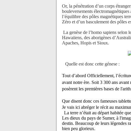
Or, la pénétration d’un corps étrange
bouleversements électromagnétiques au
l’équilibre des pôles magnétiques ter
Zéro et d’un basculement des pôles es
La genèse de l’homo sapiens selon le
Hawaiiens, des aborigènes d’Australi
Apaches, Hopis et Sioux.
Quelle est donc cette génese :
Tout d’abord
Officiellement, l’écrit
avant notre ère. Soit 3 300 ans avant 
posèrent les premières bases de l'arit
Que disent donc ces fameuses tablett
Je vais ici abréger le récit au maximu
La terre n’était au départ habitée 
Les dieux du pays de Sumer, à l'image
destin. Beaucoup de leurs légendes rac
bien peu glorieux.