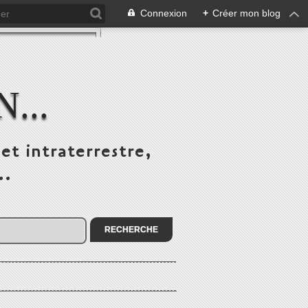
Connexion
+
Créer mon blog
...
et intraterrestre,
..