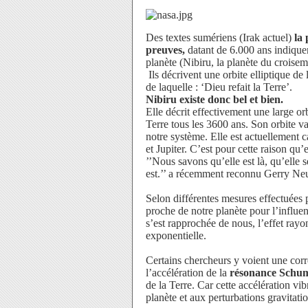
Des textes sumériens (Irak actuel)
la
preuves,
datant de 6.000 ans indiquen
planète (Nibiru, la planète du croisem
Ils décrivent une orbite elliptique d
de laquelle : ‘Dieu refait la Terre’.
Nibiru existe donc bel et bien.
Elle décrit effectivement une large orb
Terre tous les 3600 ans. Son orbite va
notre système. Elle est actuellement c
et Jupiter. C’est pour cette raison qu’
’’Nous savons qu’elle est là, qu’elle
est.’’ a récemment reconnu Gerry Neu
Selon différentes mesures effectuées 
proche de notre planète pour l’influe
s’est rapprochée de nous, l’effet r
exponentielle.
Certains chercheurs y voient une cor
l’accélération de la
résonance Schu
de la Terre. Car cette accélération vib
planète et aux perturbations gravitat