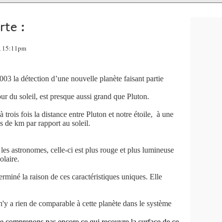
te :
, 15:11pm
la détection d’une nouvelle planète faisant partie
tour du soleil, est presque aussi grand que Pluton.
à trois fois la distance entre Pluton et notre étoile, à une
s de km par rapport au soleil.
les astronomes, celle-ci est plus rouge et plus lumineuse
olaire.
erminé la raison de ces caractéristiques uniques. Elle
n'y a rien de comparable à cette planète dans le système
ne comprenons pas encore ce qui recouvre la surface de ce