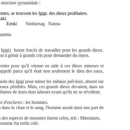
 structure pyramidale :
mes, se trouvent les Igigi. des dieux prolétaires.
aki.
Eenk
i
Ninhursag
N
anna
 Nammu
Igigi)
furent forcés de travailler pour les grands dieux.
ent à gémir à grands cris pour demander du repos.
nier pour qu'il vienne en aide à ces dieux mineurs et
 appelé parce qu'il était non seulement le dieu des eaux,
soin des Igigi pour miner les métaux précieux, absent sur
ravaux pénibles. Mais, ces grands dieux devaient, dans un
aires de leurs durs labeurs avant qu'ils ne se révoltent.
ce d'esclaves : les hommes.
pa dans la chair et le sang, l'homme aurait ainsi une part de
 des especes de monstres furent crées, tels : Minotaure
,
homme fut enfin crée.