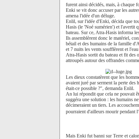
furent ainsi décidés, mais, à chaque 
Enki se vit donc accuser par les autres
amena l'idée d'un déluge.
Enlil, sur l'idée d'Enki, décida que t
Hasis (le 'Noé sumérien') et l'avertit q
bateau. Sur ce, Atra-Hasis informa les 
Ils assemblèrent donc le matériel, con
bétail et des humains de la famille d
et 7 nuits les vents soufflèrent et l'e
Atra-Hasis sortit du bateau et fit des o
attroupés autour des offrandes comm
Les dieux constatèrent que les hommes
avaient juré par serment la perte des 
était-ce possible ?", demanda Enlil.
An lui répondit que cela ne pouvait êt
suggéra une solution : les humains ne 
décimeraient un tiers. Les accouchem
pourraient d'ailleurs mourir pendant l
Mais Enki fut banni sur Terre et calom