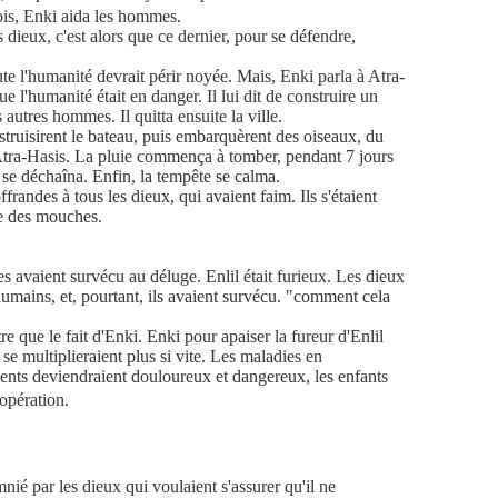
fois, Enki aida les hommes.
 dieux, c'est alors que ce dernier, pour se défendre,
oute l'humanité devrait périr noyée. Mais, Enki parla à Atra-
ue l'humanité était en danger. Il lui dit de construire un
autres hommes. Il quitta ensuite la ville.
struisirent le bateau, puis embarquèrent des oiseaux, du
'Atra-Hasis. La pluie commença à tomber, pendant 7 jours
au se déchaîna. Enfin, la tempête se calma.
ffrandes à tous les dieux, qui avaient faim. Ils s'étaient
e des mouches.
 avaient survécu au déluge. Enlil était furieux. Les dieux
humains, et, pourtant, ils avaient survécu. "comment cela
re que le fait d'Enki. Enki pour apaiser la fureur d'Enlil
se multiplieraient plus si vite. Les maladies en
ents deviendraient douloureux et dangereux, les enfants
'opération.
nié par les dieux qui voulaient s'assurer qu'il ne