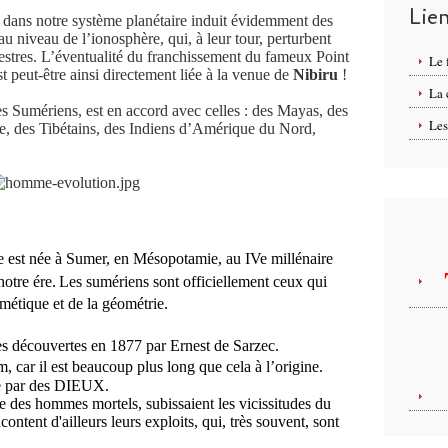
Lie
r dans notre système planétaire induit évidemment des
 niveau de l’ionosphère, qui, à leur tour, perturbent
restres. L’éventualité du franchissement du fameux Point
Le 
t peut-être ainsi directement liée à la venue de
Nibiru
!
La
s Sumériens, est en accord avec celles : des Mayas, des
Les
e, des Tibétains, des Indiens d’Amérique du Nord,
ure est née à Sumer, en Mésopotamie, au IVe millénaire
notre ére.
Les sumériens sont officiellement ceux qui
hmétique et de la géométrie.
es découvertes
en 1877 par Ernest de Sarzec.
m, car il est beaucoup plus long que cela à l’origine.
que par des DIEUX.
 des hommes mortels, subissaient les vicissitudes du
ontent d'ailleurs leurs exploits, qui, très souvent, sont