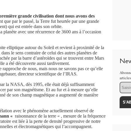
 première grande civilisation dont nous avons des
t que par le passé, la Terre fut heurtée par une grande
ent) qui est entrée dans son orbite.
e la planète avec une récurrence de 3600 ans à l’occasion
ite elliptique autour du Soleil et revient à proximité de la
 dans le sens contraire de celui des autres planètes de
achée par la barre d’astéroïdes qui se trouvent entre Mars
New
elle a été découverte aussi tardivement.
 se rapproche de nous, mais nous ne savons pas ce qu’elle
Abonne
gebauer, directeur scientifique de l’IRAS.
article
Email
par la NASA, dès 1995, elle était déjà suffisamment
ncer par son magnétisme. Et au fur et à mesure qu’elle
ayonné de son champ magnétique a augmenté de manière
rélation avec le phénomène actuellement observé de
mann «
raisonnance de la terre « ,
mesure de la fréquence
ratoire est liée à la perte de densité progressive de notre
ionnelles et électromagnétiques qui l’accompagnent.