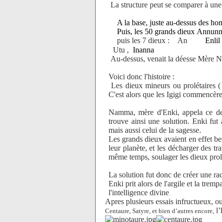
La structure peut se comparer à une
A la base, juste au-dessus des hom
Puis, les 50 grands dieux Annunn
puis les 7 dieux :
An
Enlil
Utu
,
Inanna
Au-dessus, venait la déesse Mère
Voici donc l'histoire :
Les dieux mineurs ou prolétaires ( 
C'est alors que les Igigi commencèr
Namma, mère d'Enki, appela ce der
trouve ainsi une solution. Enki fut
mais aussi celui de la sagesse.
Les grands dieux avaient en effet be
leur planète, et les décharger des t
même temps, soulager les dieux prolét
La solution fut donc de créer une ra
Enki prit alors de l'argile et la trem
l'intelligence divine
.
Apres plusieurs essais infructueux, ou
l’
Centaure, Satyre, et bien d’autres encore,