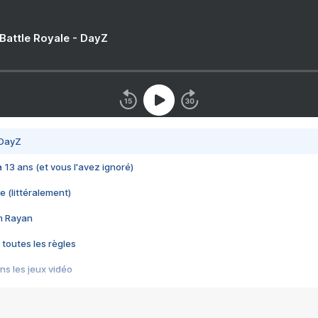
 Battle Royale - DayZ
 DayZ
 a 13 ans (et vous l'avez ignoré)
e (littéralement)
im Rayan
 toutes les règles
s les jeux vidéo
us choquant de Rockstar ? - Le scandale BULLY