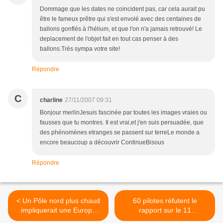
Dommage que les dates ne coincident pas, car cela aurait pu
être le fameux prêtre qui s'est envolé avec des centaines de
ballons gonflés à l'hélium, et que l'on n'a jamais retrouvé! Le
deplacement de l'objet fait en tout cas penser à des
ballons.Très sympa votre site!
Répondre
C
charline
27/11/2007 09:31
Bonjour merlinJesuis fascinée par toutes les images vraies ou
fausses que tu montres. Il est vrai,et j'en suis persuadée, que
des phénomènes etranges se passent sur terreLe monde a
encore beaucoup a découvrir ContinueBisous
Répondre
< Un Pôle nord plus chaud
60 pilotes réfutent le
impliquerait une Europe
rapport sur le 11
plus fraîche…
Septembre... >