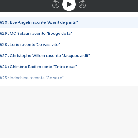
#30 : Eve Angeli raconte "Avant de partir"
#29 : MC Solaar raconte "Bouge de là"
28 : Lorie raconte "Je vais vite"
#27 : Christophe Willem raconte "Jacques a dit"
#26 : Chimène Badi raconte "Entre nous"
#25 : Indochine raconte "3e sexe"
#24 : Zaho raconte "C'est chelou"
#23 : Patrick Bruel raconte "Au café des délices"
#22 : Kyo raconte "Le chemin"
#21 : Nolwenn Leroy raconte "Cassé"
#20 : Patrick Hernandez raconte "Born to be alive"