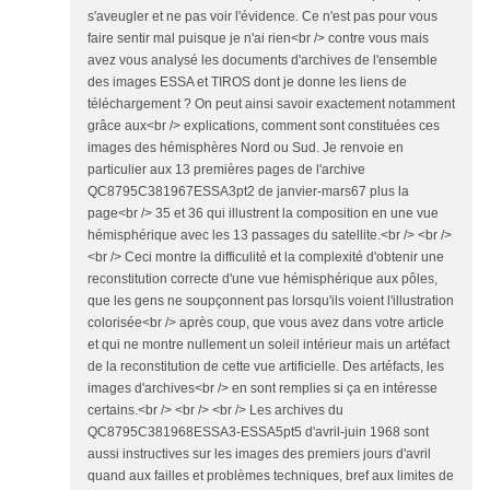
s'aveugler et ne pas voir l'évidence. Ce n'est pas pour vous
faire sentir mal puisque je n'ai rien<br /> contre vous mais
avez vous analysé les documents d'archives de l'ensemble
des images ESSA et TIROS dont je donne les liens de
téléchargement ? On peut ainsi savoir exactement notamment
grâce aux<br /> explications, comment sont constituées ces
images des hémisphères Nord ou Sud. Je renvoie en
particulier aux 13 premières pages de l'archive
QC8795C381967ESSA3pt2 de janvier-mars67 plus la
page<br /> 35 et 36 qui illustrent la composition en une vue
hémisphérique avec les 13 passages du satellite.<br /> <br />
<br /> Ceci montre la difficulité et la complexité d'obtenir une
reconstitution correcte d'une vue hémisphérique aux pôles,
que les gens ne soupçonnent pas lorsqu'ils voient l'illustration
colorisée<br /> après coup, que vous avez dans votre article
et qui ne montre nullement un soleil intérieur mais un artéfact
de la reconstitution de cette vue artificielle. Des artéfacts, les
images d'archives<br /> en sont remplies si ça en intéresse
certains.<br /> <br /> <br /> Les archives du
QC8795C381968ESSA3-ESSA5pt5 d'avril-juin 1968 sont
aussi instructives sur les images des premiers jours d'avril
quand aux failles et problèmes techniques, bref aux limites de