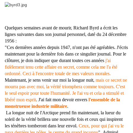
Quelques semaines avant de mourir, Richard Byrd a écrit les
lignes suivantes dans son journal personnel, daté du 24 décembre
1956 :
"Ces dernières années depuis 1947, n'ont pas été agréables. J'écris
maintenant pour la dernière fois dans ce singulier journal. Pour le
clôturer, je dois indiquer que durant toutes ces années
j'ai
fidèlement tenu cette affaire en secret, comme cela me l'a été
ordonné. Ceci à l'encontre totale de mes valeurs morales.
Maintenant, je sens venir sur moi la longue nuit,
mais ce secret ne
mourra pas avec moi, la vérité triomphera comme toujours. C'est
le seul espoir pour toute l'humanité. Je l'ai vu et cela a stimulé et
libéré mon esprit
. J'ai fait mon devoir envers
l'ensemble de la
monstrueuse industrie militaire
.
La longue nuit de l'Arctique prend fin maintenant, la lueur du
soleil de la vérité brillera une nouvelle fois et ceux qui inspirent
les ténèbres tomberont dans leur envol.
Ceux, pour qui j'ai vu le
pays derrière les pôles, le centre du grand inconnu
".
Admiral