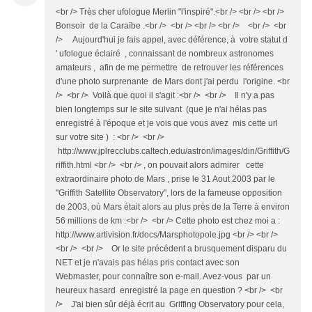
<br /> Très cher ufologue Merlin "l'inspiré".<br /> <br /> <br />
Bonsoir de la Caraïbe .<br /> <br /> <br /> <br /> <br /> <br
/> Aujourd'hui je fais appel, avec déférence, à votre statut d
' ufologue éclairé , connaissant de nombreux astronomes
amateurs , afin de me permettre de retrouver les références
d'une photo surprenante de Mars dont j'ai perdu l'origine. <br
/> <br /> Voilà que quoi il s'agit :<br /> <br /> Il n'y a pas
bien longtemps sur le site suivant (que je n'ai hélas pas
enregistré à l'époque et je vois que vous avez mis cette url
sur votre site ) : <br /> <br />
http://www.jplrecclubs.caltech.edu/astron/images/din/Griffith/G
riffith.html <br /> <br /> , on pouvait alors admirer cette
extraordinaire photo de Mars , prise le 31 Aout 2003 par le
"Griffith Satellite Observatory", lors de la fameuse opposition
de 2003, où Mars était alors au plus près de la Terre à environ
56 millions de km :<br /> <br /> Cette photo est chez moi a :
http://www.artivision.fr/docs/Marsphotopole.jpg <br /> <br />
<br /> <br /> Or le site précédent a brusquement disparu du
NET et je n'avais pas hélas pris contact avec son
Webmaster, pour connaître son e-mail. Avez-vous par un
heureux hasard enregistré la page en question ? <br /> <br
/> J'ai bien sûr déjà écrit au Griffing Observatory pour cela,