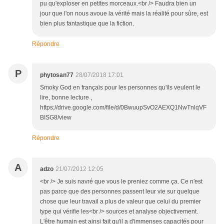
pu qu'exploser en petites morceaux.<br /> Faudra bien un
jour que l'on nous avoue la vérité mais la réalité pour sûre, est
bien plus fantastique que la fiction.
Répondre
P
phytosan77
28/07/2018 17:01
Smoky God en français pour les personnes qu'ils veulent le
lire, bonne lecture ,
https://drive.google.com/file/d/0BwuupSvO2AEXQ1NwTnlqVF
BISG8/view
Répondre
A
adzo
21/07/2012 12:05
<br /> Je suis navré que vous le preniez comme ça. Ce n'est
pas parce que des personnes passent leur vie sur quelque
chose que leur travail a plus de valeur que celui du premier
type qui vérifie les<br /> sources et analyse objectivement.
L'être humain est ainsi fait qu'il a d'immenses capacités pour