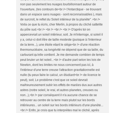
non pas seulement les nuages tourbillonnant autour de
l'ouverture, (les contours de<br /> l'Antarctique - se trouvant
dans un espace sans nuages - sont reconnaissables ), mais
de surcroit, le reflet du Soleil intérieur de la planète" .<br />
Voila ce que tu écris, cher Merlin, à propos du cliché sattelite
du pôle sud.<br /> <br /> <br /> <br /> D'après toi on
appercevrait un soleil intérieur, soit. Je m'interroge, si soleil il
y a, celui-ci doit être de taille modeste (puisque à l'interrieur
de la terre...), une étoile etant le siège<br /> d'une réaction
thermonucléaire, sa longévité ne dépend que de sa taille, du
carburant qu'elle contient. Je me demande combien de temps
peut bruler un tel soleil...<br /> d'autre part selon les lois de
Newton, dont les limites ne nous concernent pas ici, à
l'intérieur d'une terre creuse l'attraction gravitationnelle est
nulle (tu peux faire le calcul, un étudiant<br /> de licence le
peut), soit. Le problème c'est que ce soleil devrait
malheureusement subir les effets de marées dus aux autres
astres (notre soleil, le vrai, et autres planetes, creuses ou
non...),<br /> par conséquent il n'a aucune chance de se
retrouver au centre de la terre mais plutot sur les bords
intérieures... un soleil sur les bords intérieurs d'une planète...
<br /> Enfin, je crois que tu interprètes mal le cliché, après