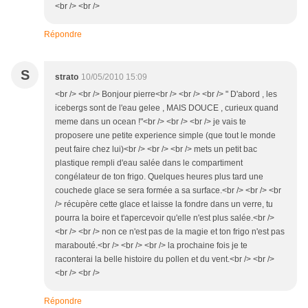
<br /> <br />
Répondre
S
strato
10/05/2010 15:09
<br /> <br /> Bonjour pierre<br /> <br /> <br /> " D'abord , les
icebergs sont de l'eau gelee , MAIS DOUCE , curieux quand
meme dans un ocean !"<br /> <br /> <br /> je vais te
proposere une petite experience simple (que tout le monde
peut faire chez lui)<br /> <br /> <br /> mets un petit bac
plastique rempli d'eau salée dans le compartiment
congélateur de ton frigo. Quelques heures plus tard une
couchede glace se sera formée a sa surface.<br /> <br /> <br
/> récupère cette glace et laisse la fondre dans un verre, tu
pourra la boire et t'apercevoir qu'elle n'est plus salée.<br />
<br /> <br /> non ce n'est pas de la magie et ton frigo n'est pas
marabouté.<br /> <br /> <br /> la prochaine fois je te
raconterai la belle histoire du pollen et du vent.<br /> <br />
<br /> <br />
Répondre