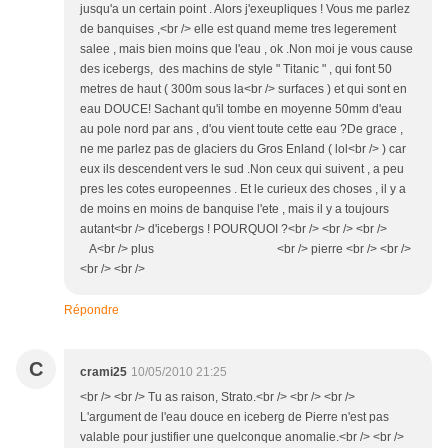
jusqu'a un certain point . Alors j'exeupliques ! Vous me parlez
de banquises ,<br /> elle est quand meme tres legerement
salee , mais bien moins que l'eau , ok .Non moi je vous cause
des icebergs, des machins de style " Titanic " , qui font 50
metres de haut ( 300m sous la<br /> surfaces ) et qui sont en
eau DOUCE! Sachant qu'il tombe en moyenne 50mm d'eau
au pole nord par ans , d'ou vient toute cette eau ?De grace ,
ne me parlez pas de glaciers du Gros Enland ( lol<br /> ) car
eux ils descendent vers le sud .Non ceux qui suivent , a peu
pres les cotes europeennes . Et le curieux des choses , il y a
de moins en moins de banquise l'ete , mais il y a toujours
autant<br /> d'icebergs ! POURQUOI ?<br /> <br /> <br />
A<br /> plus <br /> pierre <br /> <br />
<br /> <br />
Répondre
C
crami25
10/05/2010 21:25
<br /> <br /> Tu as raison, Strato.<br /> <br /> <br />
L'argument de l'eau douce en iceberg de Pierre n'est pas
valable pour justifier une quelconque anomalie.<br /> <br />