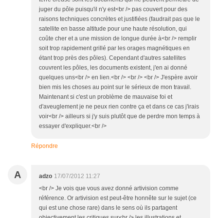
juger du pôle puisqu'il n'y est<br /> pas couvert pour des
raisons techniques concrètes et justifiées (faudrait pas que le
satellite en basse altitude pour une haute résolution, qui
coûte cher et a une mission de longue durée à<br /> remplir
soit trop rapidement grillé par les orages magnétiques en
étant trop près des pôles). Cependant d'autres satellites
couvrent les pôles, les documents existent, j'en ai donné
quelques uns<br /> en lien.<br /> <br /> <br /> J'espère avoir
bien mis les choses au point sur le sérieux de mon travail.
Maintenant si c'est un problème de mauvaise foi et
d'aveuglement je ne peux rien contre ça et dans ce cas j'irais
voir<br /> ailleurs si j'y suis plutôt que de perdre mon temps à
essayer d'expliquer.<br />
Répondre
A
adzo
17/07/2012 11:27
<br /> Je vois que vous avez donné artivision comme
référence. Or artivision est peut-être honnête sur le sujet (ce
qui est une chose rare) dans le sens où ils partagent
objectivement les critiques sur<br /> les illustrations et