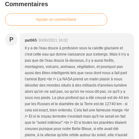
Commentaires
Ajouter un commentaire
P
pat065
30/06/2021 16:02
Il y a de l'eau douce à profusion sous la calotte glaciaire et
c'est cette eau qui donne naissance aux icebergs. Mais il n'y a
pas que de l'eau douce là-dessous, il y a aussi forêts,
montagnes, volcans, animaux, végétation, et pourquoi pas
aussi des êtres intelligents tels que ceux dont nous a fait part
l'amiral Byrd.<br /> La NASA prend un malin plaisir à nous
dévoiler des mondes situés à des milliards d'années-lumière
alors qu'on ne sait pas, ou qu'on ne nous dit pas, ce qu'il y a
sous nos pieds. Le plus profond qui a été creusé est de 44 km
par les Russes et le diamètre de la Terre est de 12740 km - si
cela est exact, bien entendu. Cela fait une fameuse marge.<br
/> Et si le noyau terrestre n'existait mais qu'il ne serait en fait
que le "soleil intérieur".<br /> Et si toutes les planètes étaient
creuses puisque pour notre Belle Bleue, si elle avait été
pleine, à la vitesse qu'elle orbite autour du soleil, elle n'aurait