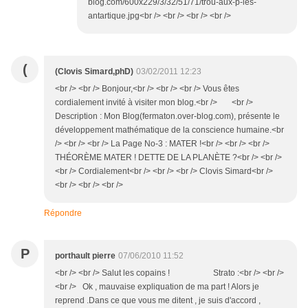
blog.com/600x229/3/32/51/71/trou-aux-p-les-
antartique.jpg<br /> <br /> <br /> <br />
(
(Clovis Simard,phD)
03/02/2011 12:23
<br /> <br /> Bonjour,<br /> <br /> <br /> Vous êtes
cordialement invité à visiter mon blog.<br /> <br />
Description : Mon Blog(fermaton.over-blog.com), présente le
développement mathématique de la conscience humaine.<br
/> <br /> <br /> La Page No-3 : MATER !<br /> <br /> <br />
THÉORÈME MATER ! DETTE DE LA PLANÈTE ?<br /> <br />
<br /> Cordialement<br /> <br /> <br /> Clovis Simard<br />
<br /> <br /> <br />
Répondre
P
porthault pierre
07/06/2010 11:52
<br /> <br /> Salut les copains ! Strato :<br /> <br />
<br /> Ok , mauvaise expliquation de ma part ! Alors je
reprend .Dans ce que vous me ditent , je suis d'accord ,