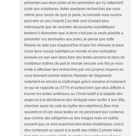
présentes aux deux poles et les anomalies qui s'y rattachent
(note aux scéptiques, faites quelques recherches par vous
même pour savoir de quoi je parle, la curiosité vous ouvrira
peut etre un peu l'esprit).Ces faits sont d'autant plus
intéressants que de recentes découvertes scientifiques
tendent à démontrer que la terre n'est pas la seule planète à
présenter ces anomalies aux poles.Je pense que cette
théorie ne date pas d'aujourd'hui et que l'on retrouve la trace
d'une terre creuse habritant un monde et une civilisation
évoluée en son sein dans bien des textes anciens et dans de
nombreux mythes de part le monde (encore une fois je vous
invite à effectuer des recherches par vos propres moyens en
vous donnant comme indices l'épopée de Gilgamesh
notament ou encore la mythologie gréco romaine et notament
ce qui se rapporte au STYX et surtout bien que plus difficile à
trouver les textes antérieurs au Christ relatif à la bataille des
anges et à la déchéance des rénégats avec lucifer à leur tête,
chercher aussi du coté du mythe des néphilims).Bien trop
souvent on lit ces vieux textes on ne percevant leur contenus
que comme des allégories ou des images mais on oublie
souvent que ce sont avant tout des textes ésotériques c'est à
dire contenant un savoir à la porté des initiés.Comme hélas