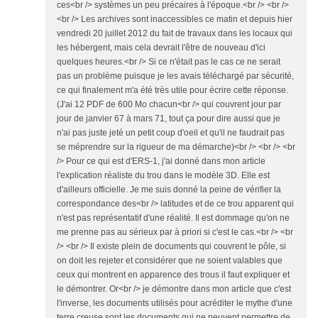
ces<br /> systèmes un peu précaires à l'époque.<br /> <br />
<br /> Les archives sont inaccessibles ce matin et depuis hier
vendredi 20 juillet 2012 du fait de travaux dans les locaux qui
les hébergent, mais cela devrait l'être de nouveau d'ici
quelques heures.<br /> Si ce n'était pas le cas ce ne serait
pas un problème puisque je les avais téléchargé par sécurité,
ce qui finalement m'a été très utile pour écrire cette réponse.
(J'ai 12 PDF de 600 Mo chacun<br /> qui couvrent jour par
jour de janvier 67 à mars 71, tout ça pour dire aussi que je
n'ai pas juste jeté un petit coup d'oeil et qu'il ne faudrait pas
se méprendre sur la rigueur de ma démarche)<br /> <br /> <br
/> Pour ce qui est d'ERS-1, j'ai donné dans mon article
l'explication réaliste du trou dans le modèle 3D. Elle est
d'ailleurs officielle. Je me suis donné la peine de vérifier la
correspondance des<br /> latitudes et de ce trou apparent qui
n'est pas représentatif d'une réalité. Il est dommage qu'on ne
me prenne pas au sérieux par à priori si c'est le cas.<br /> <br
/> <br /> Il existe plein de documents qui couvrent le pôle, si
on doit les rejeter et considérer que ne soient valables que
ceux qui montrent en apparence des trous il faut expliquer et
le démontrer. Or<br /> je démontre dans mon article que c'est
l'inverse, les documents utilisés pour acréditer le mythe d'une
terre creuse sont les documents qui ne peuvent permettre de