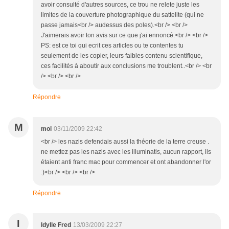
avoir consulté d'autres sources, ce trou ne relete juste les
limites de la couverture photographique du sattelite (qui ne
passe jamais<br /> audessus des poles).<br /> <br />
J'aimerais avoir ton avis sur ce que j'ai ennoncé.<br /> <br />
PS: est ce toi qui ecrit ces articles ou te contentes tu
seulement de les copier, leurs faibles contenu scientifique,
ces facilités à aboutir aux conclusions me troublent..<br /> <br
/> <br /> <br />
Répondre
M
moi
03/11/2009 22:42
<br /> les nazis defendais aussi la théorie de la terre creuse .
ne mettez pas les nazis avec les illuminatis, aucun rapport, ils
étaient anti franc mac pour commencer et ont abandonner l'or
:)<br /> <br /> <br />
Répondre
I
Idylle Fred
13/03/2009 22:27