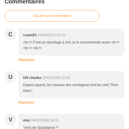
Commentaires
Ajouter un commentaire
C
crami25
19/03/2010 00:15
<br /> C'est un reportage à voir, je le recommande aussi.<br />
<br /> <br />
Répondre
U
UN chouka
05/02/2008 10:26
Depuis quand, les oiseaux des montagnes font du ciné ?Non
mais !
Répondre
V
vins
04/02/2008 18:31
*rires de l'assistance !*