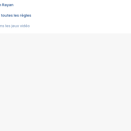
im Rayan
 toutes les règles
s les jeux vidéo
us choquant de Rockstar ? - Le scandale BULLY
e plus moche de Steam
du RÊVE tourne au CAUCHEMAR
pendant 8 heures
it… à tort
umiliés par un jeu vidéo
ire - Final Fantasy 8
ti un empire - Age of Empires
story DOFUS