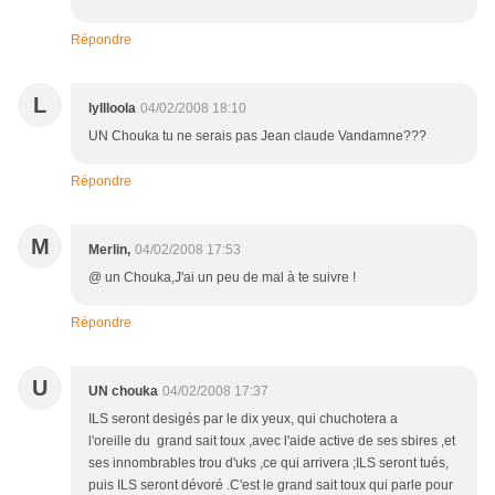
Répondre
L
lyllloola
04/02/2008 18:10
UN Chouka tu ne serais pas Jean claude Vandamne???
Répondre
M
Merlin,
04/02/2008 17:53
@ un Chouka,J'ai un peu de mal à te suivre !
Répondre
U
UN chouka
04/02/2008 17:37
ILS seront desigés par le dix yeux, qui chuchotera a
l'oreille du grand sait toux ,avec l'aide active de ses sbires ,et
ses innombrables trou d'uks ,ce qui arrivera ;ILS seront tués,
puis ILS seront dévoré .C'est le grand sait toux qui parle pour