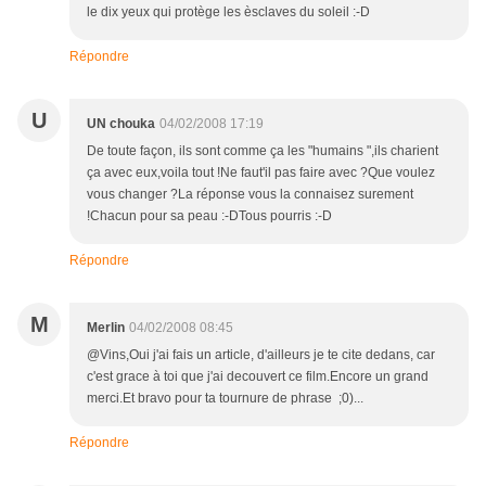
le dix yeux qui protège les èsclaves du soleil :-D
Répondre
U
UN chouka
04/02/2008 17:19
De toute façon, ils sont comme ça les "humains ",ils charient
ça avec eux,voila tout !Ne faut'il pas faire avec ?Que voulez
vous changer ?La réponse vous la connaisez surement
!Chacun pour sa peau :-DTous pourris :-D
Répondre
M
Merlin
04/02/2008 08:45
@Vins,Oui j'ai fais un article, d'ailleurs je te cite dedans, car
c'est grace à toi que j'ai decouvert ce film.Encore un grand
merci.Et bravo pour ta tournure de phrase ;0)...
Répondre