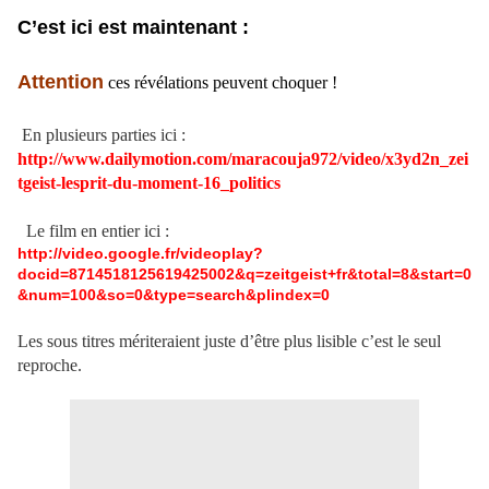
C’est ici est maintenant :
Attention
ces révélations peuvent choquer !
En plusieurs parties ici :
http://www.dailymotion.com/maracouja972/video/x3yd2n_zei
tgeist-lesprit-du-moment-16_politics
Le film en entier ici :
http://video.google.fr/videoplay?
docid=8714518125619425002&q=zeitgeist+fr&total=8&start=0
&num=100&so=0&type=search&plindex=0
Les sous titres mériteraient juste d’être plus lisible c’est le seul
reproche.