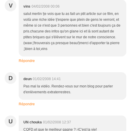
V
vins
04/02/2008 00:06
salut merlin !je vois que tu as fait un ptit article sur ce film, en
voilà une riche idée !j'espere que plein de gens le verront, et
même si ce n'est que 3 personnes et bien c'est toujours ça de
pris.chacune des infos qu'on glane ici et là sont autant de
ptites briques qui s'élèvent sur le mur de notre conscience.
(waw j'trouverais ça presque beau!)merci d'apporter ta pierre
;)bien à toi,vins
Répondre
D
deun
01/02/2008 14:41
Pas mal la vidéo. Rendez-vous sur mon blog pour parler
d'enlèvements extraterrestres.
Répondre
U
UN chouka
01/02/2008 12:37
CQFD,et que le meilleur gagne ?:-lC'est la vie!