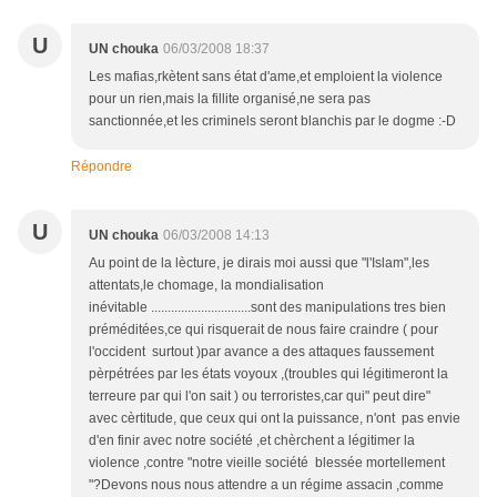
U
UN chouka
06/03/2008 18:37
Les mafias,rkètent sans état d'ame,et emploient la violence
pour un rien,mais la fillite organisé,ne sera pas
sanctionnée,et les criminels seront blanchis par le dogme :-D
Répondre
U
UN chouka
06/03/2008 14:13
Au point de la lècture, je dirais moi aussi que "l'Islam",les
attentats,le chomage, la mondialisation
inévitable ..............................sont des manipulations tres bien
préméditées,ce qui risquerait de nous faire craindre ( pour
l'occident surtout )par avance a des attaques faussement
pèrpétrées par les états voyoux ,(troubles qui légitimeront la
terreure par qui l'on sait ) ou terroristes,car qui" peut dire"
avec cèrtitude, que ceux qui ont la puissance, n'ont pas envie
d'en finir avec notre société ,et chèrchent a légitimer la
violence ,contre "notre vieille société blessée mortellement
"?Devons nous nous attendre a un régime assacin ,comme