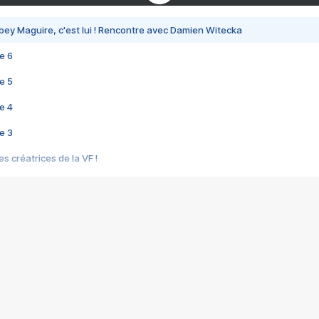
bey Maguire, c'est lui ! Rencontre avec Damien Witecka
e 6
e 5
e 4
e 3
s créatrices de la VF !
e 2
e 1
e Mektoub My Love arrive enfin ! Rencontre avec Shaïn Boumedine et Sal
i : après Toni en famille
elle réalise le bouleversant Dites lui que je l'aime
ais ! Rencontre autour de Vie privée de Rebecca Zlotowski