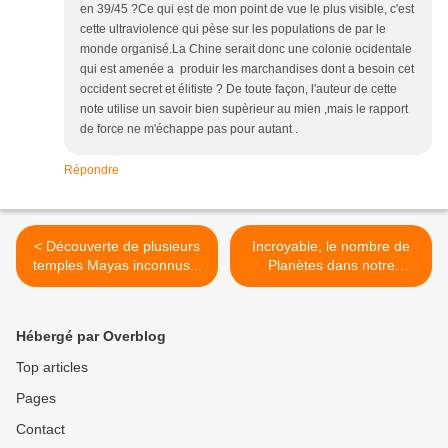
en 39/45 ?Ce qui est de mon point de vue le plus visible, c'est
cette ultraviolence qui pèse sur les populations de par le
monde organisé.La Chine serait donc une colonie ocidentale
qui est amenée a produir les marchandises dont a besoin cet
occident secret et élitiste ? De toute façon, l'auteur de cette
note utilise un savoir bien supèrieur au mien ,mais le rapport
de force ne m'échappe pas pour autant .
Répondre
< Découverte de plusieurs
Incroyable, le nombre de
temples Mayas inconnus...
Planètes dans notre
Système Solaire !! >
Hébergé par Overblog
Top articles
Pages
Contact