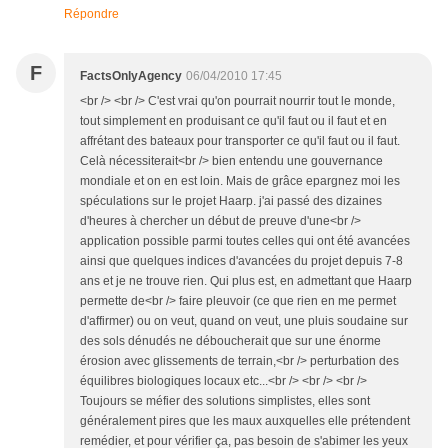
Répondre
F
FactsOnlyAgency
06/04/2010 17:45
<br /> <br /> C'est vrai qu'on pourrait nourrir tout le monde,
tout simplement en produisant ce qu'il faut ou il faut et en
affrétant des bateaux pour transporter ce qu'il faut ou il faut.
Celà nécessiterait<br /> bien entendu une gouvernance
mondiale et on en est loin. Mais de grâce epargnez moi les
spéculations sur le projet Haarp. j'ai passé des dizaines
d'heures à chercher un début de preuve d'une<br />
application possible parmi toutes celles qui ont été avancées
ainsi que quelques indices d'avancées du projet depuis 7-8
ans et je ne trouve rien. Qui plus est, en admettant que Haarp
permette de<br /> faire pleuvoir (ce que rien en me permet
d'affirmer) ou on veut, quand on veut, une pluis soudaine sur
des sols dénudés ne déboucherait que sur une énorme
érosion avec glissements de terrain,<br /> perturbation des
équilibres biologiques locaux etc...<br /> <br /> <br />
Toujours se méfier des solutions simplistes, elles sont
généralement pires que les maux auxquelles elle prétendent
remédier, et pour vérifier ça, pas besoin de s'abimer les yeux