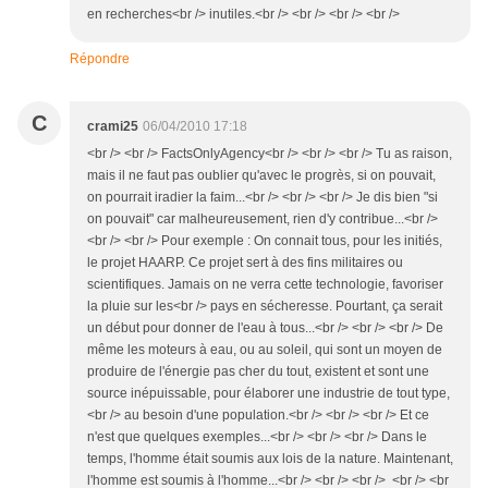
en recherches<br /> inutiles.<br /> <br /> <br /> <br />
Répondre
C
crami25
06/04/2010 17:18
<br /> <br /> FactsOnlyAgency<br /> <br /> <br /> Tu as raison,
mais il ne faut pas oublier qu'avec le progrès, si on pouvait,
on pourrait iradier la faim...<br /> <br /> <br /> Je dis bien "si
on pouvait" car malheureusement, rien d'y contribue...<br />
<br /> <br /> Pour exemple : On connait tous, pour les initiés,
le projet HAARP. Ce projet sert à des fins militaires ou
scientifiques. Jamais on ne verra cette technologie, favoriser
la pluie sur les<br /> pays en sécheresse. Pourtant, ça serait
un début pour donner de l'eau à tous...<br /> <br /> <br /> De
même les moteurs à eau, ou au soleil, qui sont un moyen de
produire de l'énergie pas cher du tout, existent et sont une
source inépuissable, pour élaborer une industrie de tout type,
<br /> au besoin d'une population.<br /> <br /> <br /> Et ce
n'est que quelques exemples...<br /> <br /> <br /> Dans le
temps, l'homme était soumis aux lois de la nature. Maintenant,
l'homme est soumis à l'homme...<br /> <br /> <br /> <br /> <br