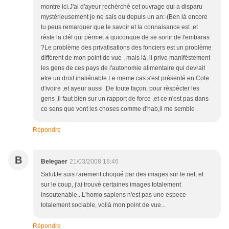
montre ici.J'ai d'ayeur rechèrché cet ouvrage qui a disparu
mystèrieusement je ne sais ou depuis un an:-(Ben là encore
tu peus remarquer que le savoir et la connaisance est ,et
rèste la cléf qui pèrmet a quiconque de se sortir de l'embaras
?Le problème des privatisations des fonciers est un problème
différent de mon point de vue , mais là, il prive manifèstement
les gens de ces pays de l'autonomie alimentaire qui devrait
etre un droit inaliénable.Le meme cas s'est présenté en Cote
d'ivoire ,et ayeur aussi .De toute façon, pour rèspècter les
gens ,il faut bien sur un rapport de force ,et ce n'est pas dans
ce sens que vont les choses comme d'hab,il me semble .
Répondre
B
Belegaer
21/03/2008 18:46
SalutJe suis rarement choqué par des images sur le net, et
sur le coup, j'ai trouvé certaines images totalement
insoutenable...L'homo sapiens n'est pas une espece
totalement sociable, voilà mon point de vue...
Répondre