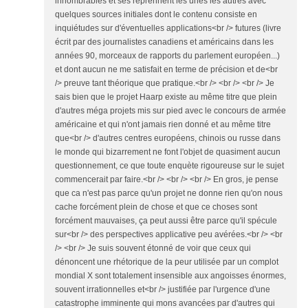
innombrables et ses reprennent les unes les autres avec
quelques sources initiales dont le contenu consiste en
inquiétudes sur d'éventuelles applications<br /> futures (livre
écrit par des journalistes canadiens et américains dans les
années 90, morceaux de rapports du parlement européen...)
et dont aucun ne me satisfait en terme de précision et de<br
/> preuve tant théorique que pratique.<br /> <br /> <br /> Je
sais bien que le projet Haarp existe au même titre que plein
d'autres méga projets mis sur pied avec le concours de armée
américaine et qui n'ont jamais rien donné et au même titre
que<br /> d'autres centres européens, chinois ou russe dans
le monde qui bizarrement ne font l'objet de quasiment aucun
questionnement, ce que toute enquète rigoureuse sur le sujet
commencerait par faire.<br /> <br /> <br /> En gros, je pense
que ca n'est pas parce qu'un projet ne donne rien qu'on nous
cache forcément plein de chose et que ce choses sont
forcément mauvaises, ça peut aussi être parce qu'il spécule
sur<br /> des perspectives applicative peu avérées.<br /> <br
/> <br /> Je suis souvent étonné de voir que ceux qui
dénoncent une rhétorique de la peur utilisée par un complot
mondial X sont totalement insensible aux angoisses énormes,
souvent irrationnelles et<br /> justifiée par l'urgence d'une
catastrophe imminente qui mons avancées par d'autres qui