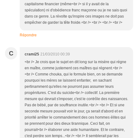
capitalisme financier (même<br /> si il y avait de la
spéculation) ni d'obédience franc maçonne ou je ne sais quoi
dans ce genre. La révolte qu'inspire ces images ne doit pas
empêcher de garder la tête froide.<br /> <br /> <br /> <br />
Répondre
C
crami25
21/03/2010 00:39
<br /> Je crois que le sujet en dit long sur la misère qui régne
en maître, comme justement ces maîtres qui régnent.<br />
<br /> Comme chouka, qui le formule bien, on se demande
pourquoi les mères se laissent enfanter, en sachant
pertinamment qu'elles ne pourront pas assumer leurs
progénitures. C'est du suicide<br /> collectif. La première
mesure qui devrait s'imposer, c'est le contrôle des naissances.
Pas de bébé, par de souffrance inutile.<br /> <br /> Et si une
seconde mesure pouvait voir le jour, ça serait d'abord et en
priorité arrêter le commandement des ces hommes élites qui
se prennent pour des dieux tirannique. Ceci fait, on
pourrait<br /> élaborer une aide humanitaire. Et le contraire,
c'est perdre son temps...<br /> <br /> Il semblerait par les