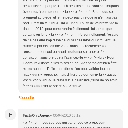
<br /> <br /> La peur est une force souvent utilisé pour
destabiliser le peuple. Ceci à des fins qui ne sont pas toujours
évidentes à comprendre...<br /> <br /> <br /> Beaucoup se
prennent au piège, et je ne peux pas dire que je n'en fais pas
parti. C'est un fait.<br /> <br /> <br /> Il suffit de voir l'effet de la
date de 2012, pour comprendre facilement l'influence que
certains en font...<br /> <br /> <br /> Personnellement, j'essaie
de ne pas être trop dupe de toutes ces infos qui circulent. Je
m'investi parfois comme vous, dans des recherches de
renseignement qui puissent m'orienter sur une<br />
conviction, sans préjugé à l'avance.<br /> <br /> <br /> Pour
Haarp, l'existante et les mises en oeuvres semblent bien être
mises au point. Difficile de dire si l'on peut valider tout les
maux qui s'y reproche, mais difficile de démentir<br /> aussi.
<br /> <br /> <br /> Je reste sur la défensive, faute de pouvoir
être rassurer.<br /> <br /> <br /> <br />
Répondre
F
FactsOnlyAgency
06/04/2010 18:12
<br /> <br /> Les sources qui parlent de ce projet sont