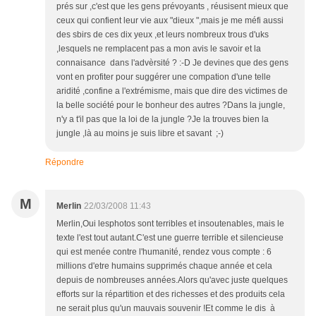
prés sur ,c'est que les gens prévoyants , réusisent mieux que
ceux qui confient leur vie aux "dieux ",mais je me méfi aussi
des sbirs de ces dix yeux ,et leurs nombreux trous d'uks
,lesquels ne remplacent pas a mon avis le savoir et la
connaisance dans l'advèrsité ? :-D Je devines que des gens
vont en profiter pour suggérer une compation d'une telle
aridité ,confine a l'extrémisme, mais que dire des victimes de
la belle société pour le bonheur des autres ?Dans la jungle,
n'y a t'il pas que la loi de la jungle ?Je la trouves bien la
jungle ,là au moins je suis libre et savant ;-)
Répondre
M
Merlin
22/03/2008 11:43
Merlin,Oui lesphotos sont terribles et insoutenables, mais le
texte l'est tout autant.C'est une guerre terrible et silencieuse
qui est menée contre l'humanité, rendez vous compte : 6
millions d'etre humains supprimés chaque année et cela
depuis de nombreuses années.Alors qu'avec juste quelques
efforts sur la répartition et des richesses et des produits cela
ne serait plus qu'un mauvais souvenir !Et comme le dis à