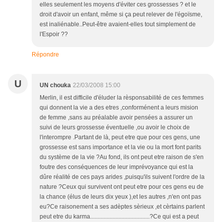
elles seulement les moyens d'éviter ces grossesses ? et le
droit d'avoir un enfant, même si ça peut relever de l'égoïsme,
est inaliénable..Peut-être avaient-elles tout simplement de
l'Espoir ??
Répondre
U
UN chouka
22/03/2008 15:00
Merlin, il est difficile d'éluder la rèsponsabilité de ces femmes
qui donnent la vie a des etres ,conforménent a leurs mision
de femme ,sans au préalable avoir pensées a assurer un
suivi de leurs grossesse éventuelle ,ou avoir le choix de
l'interompre .Partant de là, peut etre que pour ces gens, une
grossesse est sans importance et la vie ou la mort font parits
du système de la vie ?Au fond, ils ont peut etre raison de s'en
foutre des conséquences de leur imprévoyance qui est la
dûre réalité de ces pays arides ,puisqu'ils suivent l'ordre de la
nature ?Ceux qui survivent ont peut etre pour ces gens eu de
la chance (élus de leurs dix yeux ),et les autres ,n'en ont pas
eu?Ce raisonement a ses adèptes sèrieux ,et cèrtains parlent
peut etre du karma........................................?Ce qui est a peut