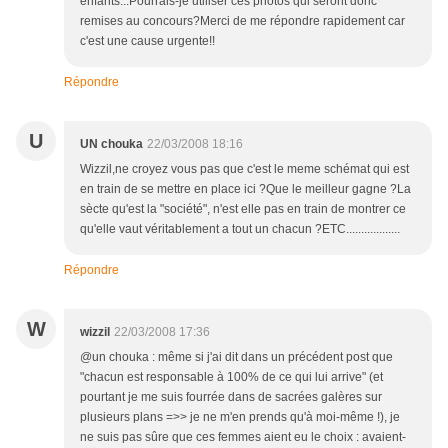
enfants...Pourrais-je utiliser ces photos qui seront donc
remises au concours?Merci de me répondre rapidement car
c'est une cause urgente!!
Répondre
U
UN chouka
22/03/2008 18:16
Wizzil,ne croyez vous pas que c'est le meme schémat qui est
en train de se mettre en place ici ?Que le meilleur gagne ?La
sècte qu'est la "société", n'est elle pas en train de montrer ce
qu'elle vaut véritablement a tout un chacun ?ETC..................
Répondre
W
wizzil
22/03/2008 17:36
@un chouka : même si j'ai dit dans un précédent post que
"chacun est responsable à 100% de ce qui lui arrive" (et
pourtant je me suis fourrée dans de sacrées galères sur
plusieurs plans =>> je ne m'en prends qu'à moi-même !), je
ne suis pas sûre que ces femmes aient eu le choix : avaient-