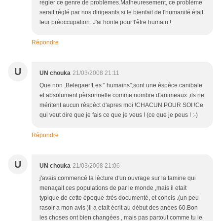
régler ce genre de problèmes.Malheuresement, ce problème
serait réglé par nos dirigeants si le bienfait de l'humanité était
leur préoccupation. J'ai honte pour l'être humain !
Répondre
U
UN chouka
21/03/2008 21:11
Que non ,Belegaer!Les " humains",sont une èspèce canibale
et absolument pèrsonnelle comme nombre d'animeaux ,ils ne
méritent aucun rèspèct d'apres moi !CHACUN POUR SOI !Ce
qui veut dire que je fais ce que je veus ! (ce que je peus ! :-)
Répondre
U
UN chouka
21/03/2008 21:06
j'avais commencé la lècture d'un ouvrage sur la famine qui
menaçait ces populations de par le monde ,mais il etait
typique de cette époque :trés documenté, et concis .(un peu
rasoir a mon avis )Il a etait écrit au début des anées 60.Bon
les choses ont bien changées , mais pas partout comme tu le