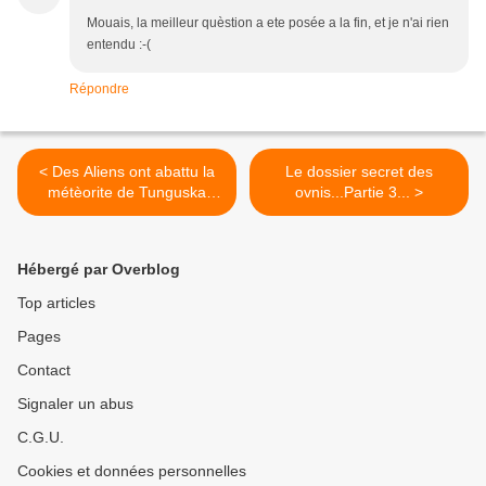
Mouais, la meilleur quèstion a ete posée a la fin, et je n'ai rien
entendu :-(
Répondre
< Des Aliens ont abattu la
Le dossier secret des
métèorite de Tunguska
ovnis...Partie 3... >
pour sauver la Terre...
Hébergé par Overblog
Top articles
Pages
Contact
Signaler un abus
C.G.U.
Cookies et données personnelles