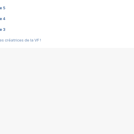
e 5
e 4
e 3
s créatrices de la VF !
e 2
e 1
e Mektoub My Love arrive enfin ! Rencontre avec Shaïn Boumedine et Sal
i : après Toni en famille
elle réalise le bouleversant Dites lui que je l'aime
ais ! Rencontre autour de Vie privée de Rebecca Zlotowski
 de Marguerite, Grave... Rencontre avec Ella Rumpf
 Les Rêveurs, un film intime sur la santé mentale