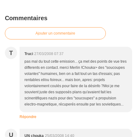
Commentaires
Ajouter un commentaire
T
Truci
27/03/2008 07:37
pas mal du tout cette emission... ça met des points de vue tres
differents en contact. merci Merlin !Chouka> des "soucoupes
volantes" humaines, ben on a fait tout un tas d'essais; pas
rentables et/ou foireux... mais bon, apres: projets
volontairement coulés pour faire de la désinfo ?Moi je me
souvient juste des supposés plans qu'avaient fait les
scinentifiques nazis pour des "soucoupes" a propulsion
electro-magnetique, récuperés ensuite par les sovietiques...
Répondre
U
UN chouka
25/03/2008 14:40