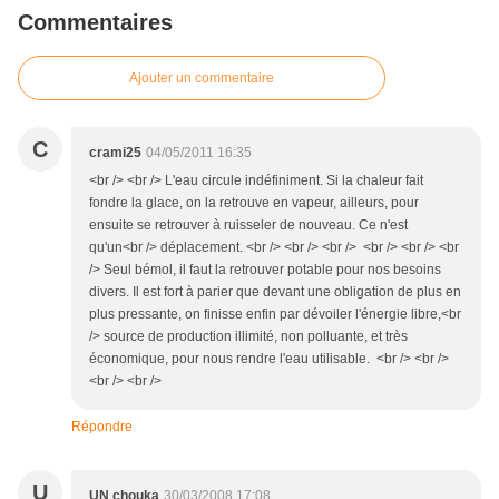
Commentaires
Ajouter un commentaire
C
crami25
04/05/2011 16:35
<br /> <br /> L'eau circule indéfiniment. Si la chaleur fait
fondre la glace, on la retrouve en vapeur, ailleurs, pour
ensuite se retrouver à ruisseler de nouveau. Ce n'est
qu'un<br /> déplacement. <br /> <br /> <br /> <br /> <br /> <br
/> Seul bémol, il faut la retrouver potable pour nos besoins
divers. Il est fort à parier que devant une obligation de plus en
plus pressante, on finisse enfin par dévoiler l'énergie libre,<br
/> source de production illimité, non polluante, et très
économique, pour nous rendre l'eau utilisable. <br /> <br />
<br /> <br />
Répondre
U
UN chouka
30/03/2008 17:08