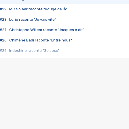
#29 : MC Solaar raconte "Bouge de là"
28 : Lorie raconte "Je vais vite"
#27 : Christophe Willem raconte "Jacques a dit"
#26 : Chimène Badi raconte "Entre nous"
#25 : Indochine raconte "3e sexe"
#24 : Zaho raconte "C'est chelou"
#23 : Patrick Bruel raconte "Au café des délices"
#22 : Kyo raconte "Le chemin"
#21 : Nolwenn Leroy raconte "Cassé"
#20 : Patrick Hernandez raconte "Born to be alive"
#19 : Lorie raconte "Près de moi"
#18 : Michael Jones raconte "A nos actes manqués" (avec Jean-Jacque