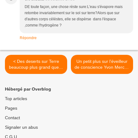
DE toute façon, une chose rèste sure:L'eau s'évapore mais
retombe invariablement sur le sol sur terre?Alors que sur
d'autres corps célèstes, elle se dispèrse dans l'èspace
,comme l'hydrogène ?
Répondre
< Des deserts sur Terre
Un petit plus sur l’éveilleur
beaucoup plus grand que le
de conscience Yvon Mercier
sahara...
… >
Hébergé par Overblog
Top articles
Pages
Contact
Signaler un abus
C.G.U.