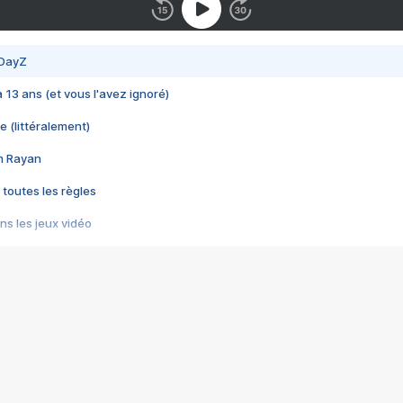
 DayZ
 a 13 ans (et vous l'avez ignoré)
e (littéralement)
im Rayan
 toutes les règles
s les jeux vidéo
us choquant de Rockstar ? - Le scandale BULLY
e plus moche de Steam
du RÊVE tourne au CAUCHEMAR
pendant 8 heures
it… à tort