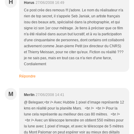
H
Horus
27/06/2008 16:49
Ce post crée des remous !!! j'adore. Le nom du réalisateur n'a
rien de top secret, il s'appele Seb Janiak, un artiste français
issu des beaux arts, spécialisé dans la photographie, et qui
signe ici son 1er cour métrage. Je tiens à préciser que ce film
n'a été réalisé dans aucun but lucratif, et à vu la participation
d'une cinquantaine de personnes, dont certains ont collaborré
activement comme Jean-pierre Petit (ex directeur du CNRS)
et Thierry Meissan, pour ne citer qu'eux. Fiction ou réalité ???
je ne sais pas, mais en tout cas ca n'a rien d'une farce,
Cordialement
Répondre
M
Merlin
27/06/2008 14:41
@ Belegaer,<br /> Avec Hubble 1 pixel d’image représente 12
kms en réalité pour la planète Mars. <br /> <br /> Pour la
lune cela représente au meilleur des cas 80 mètres. <br />
<br /> Avec un télescope terrestre on obtient 550 mètres pour
la lune avec 1 pixel d’image, et avec le télescope de 5 mètres
du Mont Palomar on peut espérer voir au mieux des détails