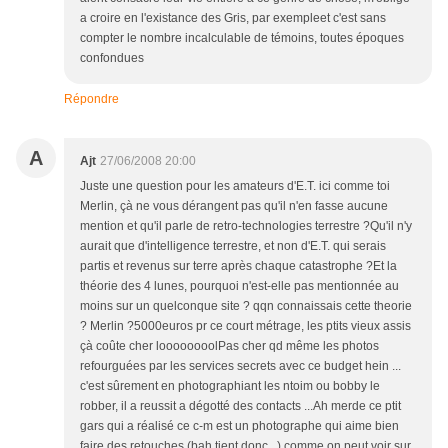
a croire en l'existance des Gris, par exempleet c'est sans
compter le nombre incalculable de témoins, toutes époques
confondues
Répondre
A
Ajt
27/06/2008 20:00
Juste une question pour les amateurs d'E.T. ici comme toi
Merlin, çà ne vous dérangent pas qu'il n'en fasse aucune
mention et qu'il parle de retro-technologies terrestre ?Qu'il n'y
aurait que d'intelligence terrestre, et non d'E.T. qui serais
partis et revenus sur terre après chaque catastrophe ?Et la
théorie des 4 lunes, pourquoi n'est-elle pas mentionnée au
moins sur un quelconque site ? qqn connaissais cette theorie
? Merlin ?5000euros pr ce court métrage, les ptits vieux assis
çà coûte cher loooooooolPas cher qd même les photos
refourguées par les services secrets avec ce budget hein ...
c'est sûrement en photographiant les ntoim ou bobby le
robber, il a reussit a dégotté des contacts ...Ah merde ce ptit
gars qui a réalisé ce c-m est un photographe qui aime bien
faire des retouches (bah tient donc ..) comme on peut voir sur