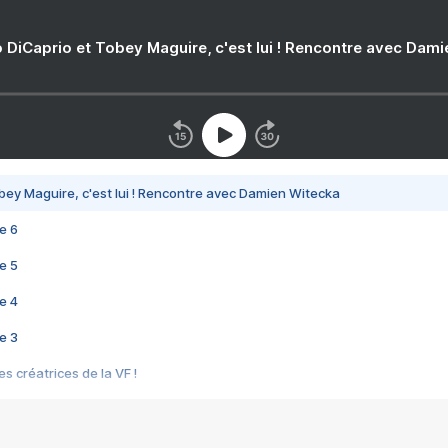
 DiCaprio et Tobey Maguire, c'est lui ! Rencontre avec Dam
bey Maguire, c'est lui ! Rencontre avec Damien Witecka
e 6
e 5
e 4
e 3
s créatrices de la VF !
e 2
e 1