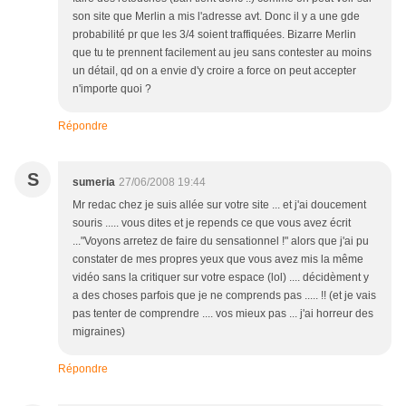
son site que Merlin a mis l'adresse avt. Donc il y a une gde
probabilité pr que les 3/4 soient traffiquées. Bizarre Merlin
que tu te prennent facilement au jeu sans contester au moins
un détail, qd on a envie d'y croire a force on peut accepter
n'importe quoi ?
Répondre
S
sumeria
27/06/2008 19:44
Mr redac chez je suis allée sur votre site ... et j'ai doucement
souris ..... vous dites et je repends ce que vous avez écrit
..."Voyons arretez de faire du sensationnel !" alors que j'ai pu
constater de mes propres yeux que vous avez mis la même
vidéo sans la critiquer sur votre espace (lol) .... décidèment y
a des choses parfois que je ne comprends pas ..... !! (et je vais
pas tenter de comprendre .... vos mieux pas ... j'ai horreur des
migraines)
Répondre