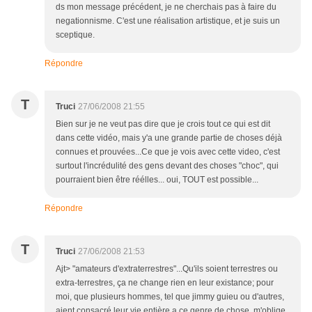
ds mon message précédent, je ne cherchais pas à faire du
negationnisme. C'est une réalisation artistique, et je suis un
sceptique.
Répondre
T
Truci
27/06/2008 21:55
Bien sur je ne veut pas dire que je crois tout ce qui est dit
dans cette vidéo, mais y'a une grande partie de choses déjà
connues et prouvées...Ce que je vois avec cette video, c'est
surtout l'incrédulité des gens devant des choses "choc", qui
pourraient bien être réélles... oui, TOUT est possible...
Répondre
T
Truci
27/06/2008 21:53
Ajt> "amateurs d'extraterrestres"...Qu'ils soient terrestres ou
extra-terrestres, ça ne change rien en leur existance; pour
moi, que plusieurs hommes, tel que jimmy guieu ou d'autres,
aient consacré leur vie entière a ce genre de chose, m'oblige