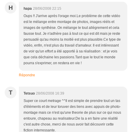
H
hapa
28/06/2008 22:15
Oups !! J'arrive après l'orage moi.Le problème de cette vidéo
est le mélange entre montage de photos, images rééls et
images de synthèse. On mélange le tout allégrement et cela
fausse tout. Je n'adhère pas à tout ce qui est dit mais je reste
persuadé qu'au moins la moitié est plus plausible.Ce type de
vidéo, enfin, n'est plus du travail d'amateur. Il est intéressant
de voir qu'un effort a été apporté à sa réalisation : et je vois
que cela déchaine les passions.Tant que le tout le monde
pourra s'exprimer, on restera en vie !
Répondre
T
Tetsuo
28/06/2008 16:39
Super ce court metrage ^^Il est simple de prendre tout un tas
d'éléments et de leur toruver des liens avec appuis de photo-
montage mais ce n'est qu'une theorie de plus sur ce qui nous
entoure, chapeau au realisateur.De la a en faire une réalité
c'est autre chose, merci de nous avoir fait découvrir cette
fiction interressante.