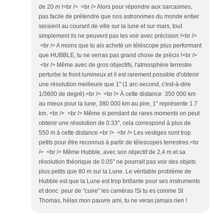
de 20 m !<br /> <br /> Alors pour répondre aux sarcasmes,
pas facile de prétendre que nos astronomes du monde entier
seraient au courant de ville sur la lune et sur mars, tout
simplement ils ne peuvent pas les voir avec précision !<br />
<br /> A moins que tu ais acheté un téléscope plus performant
que HUBBLE, tu ne verras pas grand chose de précis !<br />
<br /> Même avec de gros objectifs, l'atmosphère terrestre
perturbe le front lumineux et il est rarement possible d'obtenir
une résolution meilleure que 1" (1 arc-second, c'est-à-dire
1/3600 de degré).<br /> <br /> À cette distance 350 000 km
au mieux pour la lune, 380 000 km au pire, 1" représente 1.7
km. <br /> <br /> Même si pendant de rares moments on peut
obtenir une résolution de 0.33", cela correspond à plus de
550 m à cette distance.<br /> <br /> Les vestiges sont trop
petits pour être reconnus à partir de télescopes terrestres.<br
/> <br /> Même Hubble, avec son objectif de 2,4 m et sa
résolution théorique de 0.05" ne pourrait pas voir des objets
plus petits que 80 m sur la Lune. Le véritable problème de
Hubble est que la Lune est trop brillante pour ses instruments
et donc peur de "cuire" les caméras !Si tu es comme St
Thomas, hélas mon pauvre ami, tu ne veras jamais rien !