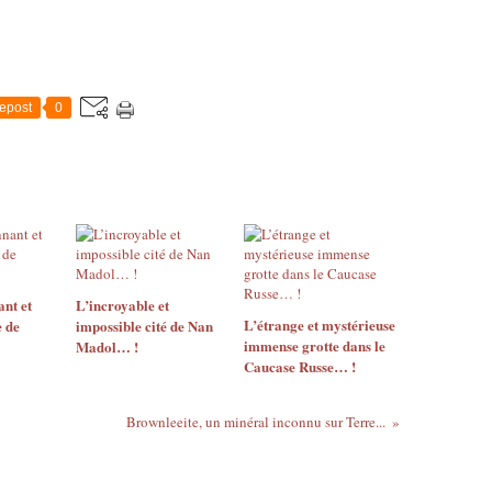
epost
0
nt et
L’incroyable et
L’étrange et mystérieuse
e de
impossible cité de Nan
immense grotte dans le
Madol… !
Caucase Russe… !
Brownleeite, un minéral inconnu sur Terre...