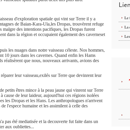
Lie
Le 
aisseau d'exploration spatiale qui vint sur Terre il y a
montagnes de Baian-Kara-Ula,les Dropas, trouvèrent refuge
La
 malgre des intentions pacifiques, les Dropas furent
ient dans la région et occupaient également des caverneset
Les
uis les nuages dans notre vaisseau céleste. Nos hommes,
nt 10 jours dans les cavernes. Quand enfin les Hams
ls réalisèrent que nous, nouveaux arrivants, avions des
éparer leur vaisseau,exilés sur Terre que devinrent leur
e petits êtres mince à la peau jaune qui vinrent sur Terre
 à cause de leur laideur, aujourd'hui ces régions isolées
s les Dropas et les Hans. Les anthropologues n'arrivent
 de l'espece humaine et les assimilent à celle des
n'a pas été mediatisée et la decouverte fut faite dans un
er aux oubliettes...