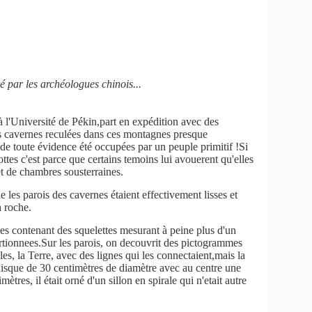
é par les archéologues chinois...
à l'Université de Pékin,part en expédition avec des
es cavernes reculées dans ces montagnes presque
 de toute évidence été occupées par un peuple primitif !Si
ottes c'est parce que certains temoins lui avouerent qu'elles
 et de chambres sousterraines.
e les parois des cavernes étaient effectivement lisses et
 roche.
nes contenant des squelettes mesurant à peine plus d'un
rtionnees.Sur les parois, on decouvrit des pictogrammes
iles, la Terre, avec des lignes qui les connectaient,mais la
disque de 30 centimètres de diamètre avec au centre une
mètres, il était orné d'un sillon en spirale qui n'etait autre