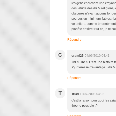
les gens cherchant une croyanc
désuétude des<br /> religions) 
obscures n'ayant aucuns fondeme
sources un minimum fiables,<br /
volontiers, comme énormément de
planète entière! Sur ce, je te so
Répondre
C
crami25
04/06/2010 04:41
<br /> <br /> C'est une histoire 
s'y intéresse d'avantage...<br /> 
Répondre
T
Truci
11/07/2008 04:03
c'est la raison pourquoi les asia
théorie possible :P