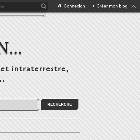
Connexion
+
Créer mon blog
...
et intraterrestre,
..