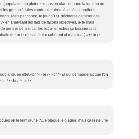
e (population en pleine expansion étant donnée la tombée en
et les gens crédules voudront croirent à tes élucubrations
nts. Mais par contre, le jour oû tu décideras d'utiliser des
> en analysant les faits de façons objectives, je te lirais
 gens je pense, car les extra-terrestres ça fascineras la
uhaite de<br /> réussir à etre cohérent et réalistes :) a+<br />
troublante, en effet.<br /> <br /> <br /> Et qui demanderait que l'on
<br /> <br /> <br />
tiques on le teint jaune ?...je blague je blague, mais ça reste une