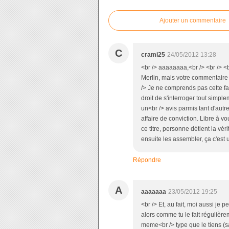
Ajouter un commentaire
C
crami25
24/05/2012 13:28
<br /> aaaaaaaa,<br /> <br /> <b
Merlin, mais votre commentaire es
/> Je ne comprends pas cette f
droit de s'interroger tout simpl
un<br /> avis parmis tant d'autre
affaire de conviction. Libre à vo
ce titre, personne détient la vér
ensuite les assembler, ça c'est 
Répondre
A
aaaaaaa
23/05/2012 19:25
<br /> Et, au fait, moi aussi je 
alors comme tu le fait régulièr
meme<br /> type que le tiens (s