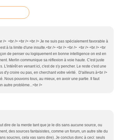
r /> <br /> <br /> <br /> Je ne suis pas spécialement favorable à
t à la limite d'une insulte.<br /> <br /> <br /> <br /> <br /> <br
açon de penser ou logiquement en bonne intelligence on est en
ement. Merlin communique sa réflexion à voie haute. C'est juste
s. L'intérêt en venant ici, c'est de s'y pencher. Le reste c'est une
us d'y croire ou pas, en cherchant votre vérité. D'ailleurs à<br />
ité. Nous pouvons tous, au mieux, en avoir une partie. Il faut
un autre problème...<br />
peut dire de la merde tant que je le dis sans aucune source, ou
ement, des sources fantaisistes, comme un forum, un autre site du
ans soucres, cela vas sans dire). Je conclus donc à ceci: seuls