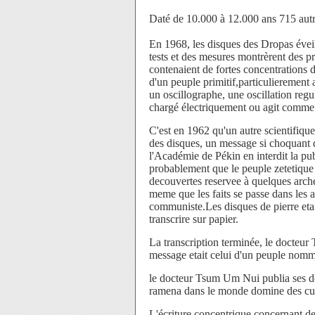
Daté de 10.000 à 12.000 ans 715 autr
En 1968, les disques des Dropas éveill
tests et des mesures montrèrent des pr
contenaient de fortes concentrations d
d'un peuple primitif,particulierement 
un oscillographe, une oscillation regul
chargé électriquement ou agit comme 
C'est en 1962 qu'un autre scientifiqu
des disques, un message si choquant 
l'Académie de Pékin en interdit la pub
probablement que le peuple zetetique r
decouvertes reservee à quelques arch
meme que les faits se passe dans les
communiste.Les disques de pierre eta
transcrire sur papier.
La transcription terminée, le docteur 
message etait celui d'un peuple nomm
le docteur Tsum Um Nui publia ses de
ramena dans le monde domine des cult
L'écriture concentrique concernant de