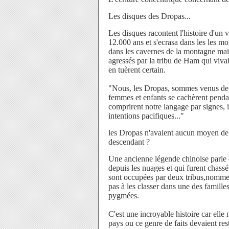
Les disques des Dropas...
Les disques racontent l'histoire d'un v
12.000 ans et s'ecrasa dans les les 
dans les cavernes de la montagne mais
agressés par la tribu de Ham qui viva
en tuèrent certain.
"Nous, les Dropas, sommes venus dep
femmes et enfants se cachèrent penda
comprirent notre langage par signes, i
intentions pacifiques..."
les Dropas n'avaient aucun moyen de r
descendant ?
Une ancienne légende chinoise parle d
depuis les nuages et qui furent chassé
sont occupées par deux tribus,nommee
pas à les classer dans une des familles
pygmées.
C'est une incroyable histoire car elle 
pays ou ce genre de faits devaient rest