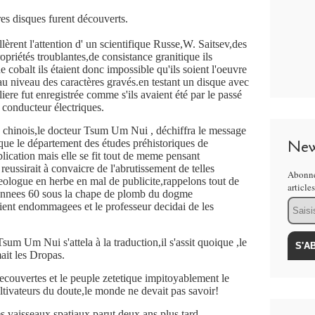
es disques furent découverts.
èrent l'attention d' un scientifique Russe,W. Saitsev,des
opriétés troublantes,de consistance granitique ils
e cobalt ils étaient donc impossible qu'ils soient l'oeuvre
au niveau des caractères gravés.en testant un disque avec
iere fut enregistrée comme s'ils avaient été par le passé
conducteur électriques.
e chinois,le docteur Tsum Um Nui , déchiffra le message
New
que le département des études préhistoriques de
lication mais elle se fit tout de meme pensant
eussirait à convaicre de l'abrutissement de telles
Abonne
eologue en herbe en mal de publicite,rappelons tout de
article
 annees 60 sous la chape de plomb du dogme
Email
ient endommagees et le professeur decidai de les
Tsum Um Nui s'attela à la traduction,il s'assit quoique ,le
ait les Dropas.
couvertes et le peuple zetetique impitoyablement le
ivateurs du doute,le monde ne devait pas savoir!
s vaisseaux spatiaux parut deux ans plus tard.