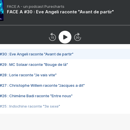
FACE A - un podcast Purecharts
FACE A #30 : Eve Angeli raconte "Avant de partir"
#30 : Eve Angeli raconte "Avant de partir"
#29 : MC Solaar raconte "Bouge de là"
28 : Lorie raconte "Je vais vite"
#27 : Christophe Willem raconte "Jacques a dit"
#26 : Chimène Badi raconte "Entre nous"
#25 : Indochine raconte "3e sexe"
#24 : Zaho raconte "C'est chelou"
#23 : Patrick Bruel raconte "Au café des délices"