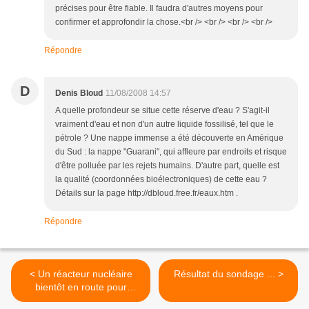
précises pour être fiable. Il faudra d'autres moyens pour
confirmer et approfondir la chose.<br /> <br /> <br /> <br />
Répondre
D
Denis Bloud
11/08/2008 14:57
A quelle profondeur se situe cette réserve d'eau ? S'agit-il
vraiment d'eau et non d'un autre liquide fossilisé, tel que le
pétrole ? Une nappe immense a été découverte en Amérique
du Sud : la nappe "Guarani", qui affleure par endroits et risque
d'être polluée par les rejets humains. D'autre part, quelle est
la qualité (coordonnées bioélectroniques) de cette eau ?
Détails sur la page http://dbloud.free.fr/eaux.htm .
Répondre
< Un réacteur nucléaire
Résultat du sondage ... >
bientôt en route pour
Jupiter...