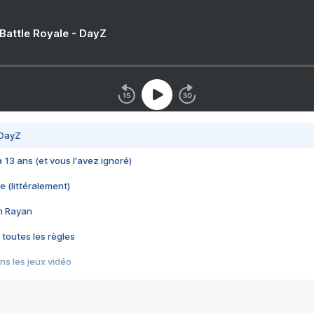
 Battle Royale - DayZ
 DayZ
 a 13 ans (et vous l'avez ignoré)
e (littéralement)
im Rayan
 toutes les règles
s les jeux vidéo
us choquant de Rockstar ? - Le scandale BULLY
e plus moche de Steam