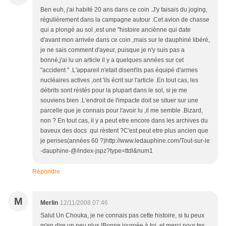
Ben euh, j'ai habité 20 ans dans ce coin .J'y faisais du joging,
régulièrement dans la campagne autour .Cet avion de chasse
qui a plongé au sol ,est une "histoire anciènne qui date
d'avant mon arrivée dans ce coin ,mais sur le dauphiné libéré,
je ne sais comment d'ayeur, puisque je n'y suis pas a
bonné,j'ai lu un article il y a quelques années sur cet
"accident " .L'appareil n'etait disent'ils pas équipé d'armes
nucléaires actives ,ont 'ils écrit sur l'article .En tout cas, les
débrits sont rèstés pour la plupart dans le sol, si je me
souviens bien .L'endroit de l'impacte doit se situer sur une
parcelle que je connais pour l'avoir lu ,il me semble .Bizard,
non ? En tout cas, il y a peut etre encore dans les archives du
baveux des docs qui rèstent ?C'est peut etre plus ancien que
je penses(années 60 ?)http://www.ledauphine.com/Tout-sur-le
-dauphine-@/index-jspz?type=ttdl&num1
Répondre
M
Merlin
12/11/2008 07:46
Salut Un Chouka, je ne connais pas cette histoire, si tu peux
m'en dire un peu plus !Bonne journée à toi, et merci pour tes