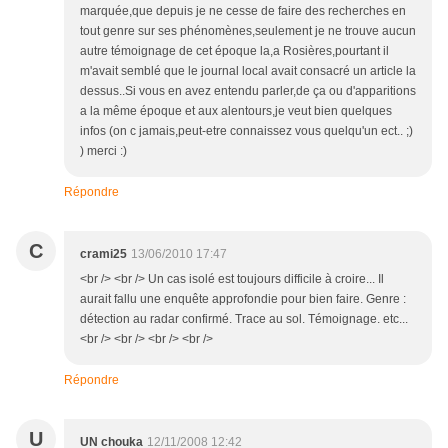
marquée,que depuis je ne cesse de faire des recherches en
tout genre sur ses phénomènes,seulement je ne trouve aucun
autre témoignage de cet époque la,a Rosières,pourtant il
m'avait semblé que le journal local avait consacré un article la
dessus..Si vous en avez entendu parler,de ça ou d'apparitions
a la même époque et aux alentours,je veut bien quelques
infos (on c jamais,peut-etre connaissez vous quelqu'un ect.. ;)
) merci :)
Répondre
C
crami25
13/06/2010 17:47
<br /> <br /> Un cas isolé est toujours difficile à croire... Il
aurait fallu une enquête approfondie pour bien faire. Genre :
détection au radar confirmé. Trace au sol. Témoignage. etc...
<br /> <br /> <br /> <br />
Répondre
U
UN chouka
12/11/2008 12:42