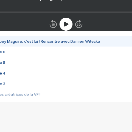
bey Maguire, c'est lui ! Rencontre avec Damien Witecka
e 6
e 5
e 4
e 3
s créatrices de la VF !
e 2
e 1
e Mektoub My Love arrive enfin ! Rencontre avec Shaïn Boumedine et Sal