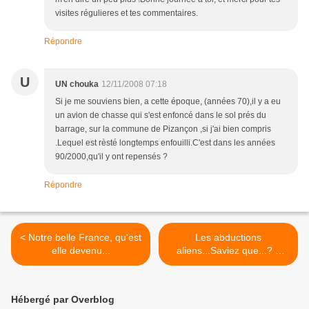
visites régulieres et tes commentaires.
Répondre
U
UN chouka
12/11/2008 07:18
Si je me souviens bien, a cette époque, (années 70),il y a eu
un avion de chasse qui s'est enfoncé dans le sol prés du
barrage, sur la commune de Pizançon ,si j'ai bien compris
.Lequel est rèsté longtemps enfouilli.C'est dans les années
90/2000,qu'il y ont repensés ?
Répondre
< Notre belle France, qu'est
Les abductions
elle devenu...
aliens...Saviez que...? +
SOS Humanité... >
Hébergé par Overblog