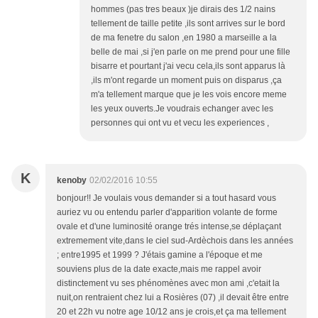
hommes (pas tres beaux )je dirais des 1/2 nains
tellement de taille petite ,ils sont arrives sur le bord
de ma fenetre du salon ,en 1980 a marseille a la
belle de mai ,si j'en parle on me prend pour une fille
bisarre et pourtant j'ai vecu cela,ils sont apparus là
,ils m'ont regarde un moment puis on disparus ,ça
m'a tellement marque que je les vois encore meme
les yeux ouverts.Je voudrais echanger avec les
personnes qui ont vu et vecu les experiences ,
K
kenoby
02/02/2016 10:55
bonjour!! Je voulais vous demander si a tout hasard vous
auriez vu ou entendu parler d'apparition volante de forme
ovale et d'une luminosité orange trés intense,se déplaçant
extremement vite,dans le ciel sud-Ardèchois dans les années
; entre1995 et 1999 ? J'étais gamine a l'époque et me
souviens plus de la date exacte,mais me rappel avoir
distinctement vu ses phénomènes avec mon ami ,c'etait la
nuit,on rentraient chez lui a Rosières (07) ,il devait être entre
20 et 22h vu notre age 10/12 ans je crois,et ça ma tellement