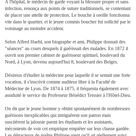
A l'hôpital, le médecin de garde voyant la blessure propre et sans
infection, renonça aux points de suture traditionnels, se contentant
de placer une attelle de protection. Le bouche à oreille fonctionna
vite dans le quartier, et le jeune commis boucher fut sollicité par le
voisinage au moindre accident.
Selon Alfred Haehl, son biographe et ami, Philippe donnait des
"séances" au cours desquels il guérissait des malades. En 1872 il
ouvrit son premier cabinet de guérisseur spirituel, boulevard du
Nord, à Lyon, devenu aujourd'hui 8, boulevard des Belges.
Désireux d'étudier la médecine pour laquelle il se sentait une forte
vocation, il s'inscrivit comme auditeur libre à la Faculté de
Médecine de Lyon. De 1874 à 1875, il fréquenta également avec
assiduité le service du Professeur Bénédict Teissier à l'Hôtel-Dieu.
On dit que le jeune homme y obtint spontanément de nombreuses
guérisons inexplicables qui intriguèrent son patron mais
suscitèrent la jalousie parmi les étudiants et les assistants,
mécontents de voir cet empirique empiéter sur leur chasse gardée.
Les détracteurs de maître Philippe nient qu'il ait réellement suivi