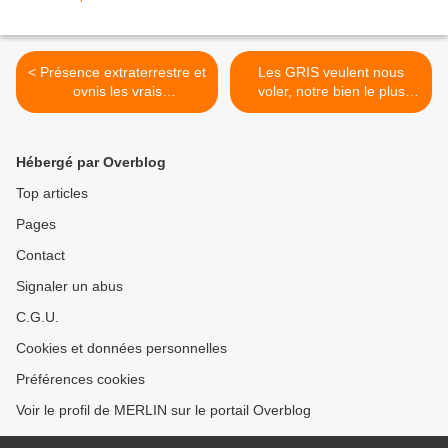
< Présence extraterrestre et
Les GRIS veulent nous
ovnis les vrais
voler, notre bien le plus
enjeux...Partie 1...
précieux…Part2 >
Hébergé par Overblog
Top articles
Pages
Contact
Signaler un abus
C.G.U.
Cookies et données personnelles
Préférences cookies
Voir le profil de MERLIN sur le portail Overblog