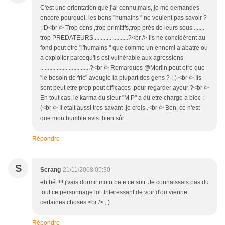
C'est une orientation que j'ai connu,mais, je me demandes
encore pourquoi, les bons "humains " ne veulent pas savoir ?
:-D<br /> Trop cons ,trop primitifs,trop prés de leurs sous .......
trop PREDATEURS,......................?<br /> Ils ne concidèrent au
fond peut etre "l'humains " que comme un ennemi a abatre ou
a exploiter parcequ'ils est vulnérable aux agressions
.................................?<br /> Remarques @Merlin,peut etre que
"le besoin de fric" aveugle la plupart des gens ? ;-) <br /> Ils
sont peut etre prop peut efficaces ,pour regarder ayeur ?<br />
En tout cas, le karma du sieur "M P" a dû etre chargé a bloc :-
(<br /> Il etait aussi tres savant ,je crois .<br /> Bon, ce n'est
que mon humble avis ,bien sûr.
Répondre
S
Scrang
21/11/2008 05:30
eh bé !!!! j'vais dormir moin bete ce soir. Je connaissais pas du
tout ce personnage lol. Interessant de voir d'ou vienne
certaines choses.<br /> ; )
Répondre