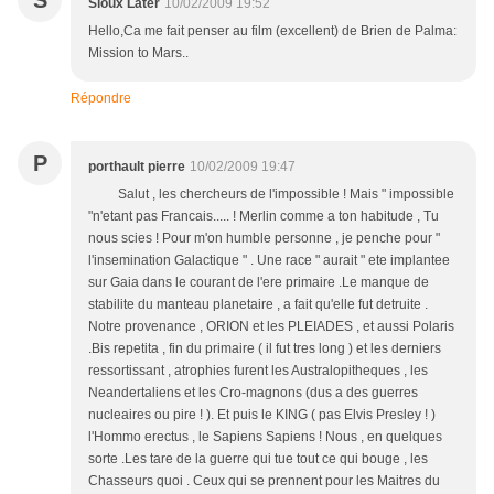
S
Sioux Later
10/02/2009 19:52
Hello,Ca me fait penser au film (excellent) de Brien de Palma:
Mission to Mars..
Répondre
P
porthault pierre
10/02/2009 19:47
Salut , les chercheurs de l'impossible ! Mais " impossible
"n'etant pas Francais..... ! Merlin comme a ton habitude , Tu
nous scies ! Pour m'on humble personne , je penche pour "
l'insemination Galactique " . Une race " aurait " ete implantee
sur Gaia dans le courant de l'ere primaire .Le manque de
stabilite du manteau planetaire , a fait qu'elle fut detruite .
Notre provenance , ORION et les PLEIADES , et aussi Polaris
.Bis repetita , fin du primaire ( il fut tres long ) et les derniers
ressortissant , atrophies furent les Australopitheques , les
Neandertaliens et les Cro-magnons (dus a des guerres
nucleaires ou pire ! ). Et puis le KING ( pas Elvis Presley ! )
l'Hommo erectus , le Sapiens Sapiens ! Nous , en quelques
sorte .Les tare de la guerre qui tue tout ce qui bouge , les
Chasseurs quoi . Ceux qui se prennent pour les Maitres du