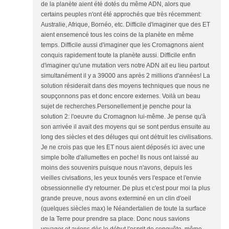
de la planète aient été dotés du même ADN, alors que
certains peuples n'ont été approchés que très récemment:
Australie, Afrique, Bornéo, etc. Difficile d'imaginer que des ET
aient ensemencé tous les coins de la planète en même
temps. Difficile aussi d'imaginer que les Cromagnons aient
conquis rapidement toute la planète aussi. Difficile enfin
d'imaginer qu'une mutation vers notre ADN ait eu lieu partout
simultanément il y a 39000 ans après 2 millions d'années! La
solution résiderait dans des moyens techniques que nous ne
soupçonnons pas et donc encore externes. Voilà un beau
sujet de recherches.Personellement je penche pour la
solution 2: l'oeuvre du Cromagnon lui-même. Je pense qu'à
son arrivée il avait des moyens qui se sont perdus ensuite au
long des siècles et des déluges qui ont détruit les civilisations.
Je ne crois pas que les ET nous aient déposés ici avec une
simple boîte d'allumettes en poche! Ils nous ont laissé au
moins des souvenirs puisque nous n'avons, depuis les
vieilles civisations, les yeux tounés vers l'espace et l'envie
obsessionnelle d'y retourner. De plus et c'est pour moi la plus
grande preuve, nous avons exterminé en un clin d'oeil
(quelques siècles max) le Néandertalien de toute la surface
de la Terre pour prendre sa place. Donc nous savions