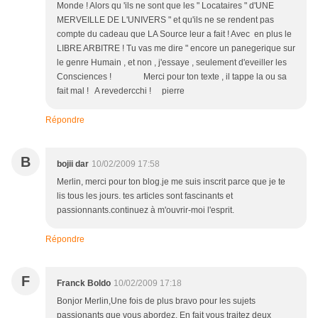
Monde ! Alors qu 'ils ne sont que les " Locataires " d'UNE
MERVEILLE DE L'UNIVERS " et qu'ils ne se rendent pas
compte du cadeau que LA Source leur a fait ! Avec en plus le
LIBRE ARBITRE ! Tu vas me dire " encore un panegerique sur
le genre Humain , et non , j'essaye , seulement d'eveiller les
Consciences ! Merci pour ton texte , il tappe la ou sa
fait mal ! A revedercchi ! pierre
Répondre
B
bojii dar
10/02/2009 17:58
Merlin, merci pour ton blog.je me suis inscrit parce que je te
lis tous les jours. tes articles sont fascinants et
passionnants.continuez à m'ouvrir-moi l'esprit.
Répondre
F
Franck Boldo
10/02/2009 17:18
Bonjor Merlin,Une fois de plus bravo pour les sujets
passionants que vous abordez. En fait vous traitez deux