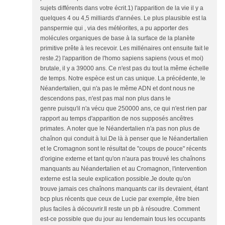
sujets différents dans votre écrit.1) l'apparition de la vie il y a
quelques 4 ou 4,5 milliards d'années. Le plus plausible est la
panspermie qui , via des météorites, a pu apporter des
molécules organiques de base à la surface de la planète
primitive prête à les recevoir. Les millénaires ont ensuite fait le
reste.2) l'apparition de l'homo sapiens sapiens (vous et moi)
brutale, il y a 39000 ans. Ce n'est pas du tout la même échelle
de temps. Notre espèce est un cas unique. La précédente, le
Néandertalien, qui n'a pas le même ADN et dont nous ne
descendons pas, n'est pas mal non plus dans le
genre puisqu'il n'a vécu que 250000 ans, ce qui n'est rien par
rapport au temps d'apparition de nos supposés ancêtres
primates. A noter que le Néandertalien n'a pas non plus de
chaînon qui conduit à lui.De là à penser que le Néandertalien
et le Cromagnon sont le résultat de "coups de pouce" récents
d'origine externe et tant qu'on n'aura pas trouvé les chaînons
manquants au Néandertalien et au Cromagnon, l'intervention
externe est la seule explication possible.Je doute qu'on
trouve jamais ces chaînons manquants car ils devraient, étant
bcp plus récents que ceux de Lucie par exemple, être bien
plus faciles à découvrir.Il reste un pb à résoudre. Comment
est-ce possible que du jour au lendemain tous les occupants