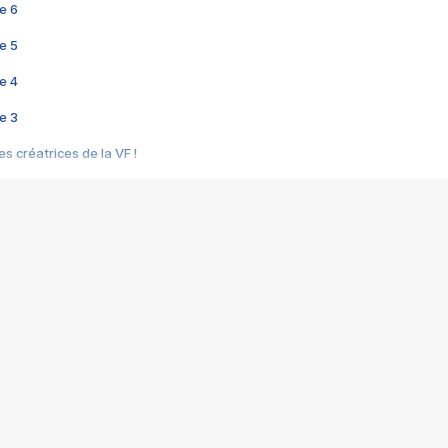
e 6
e 5
e 4
e 3
s créatrices de la VF !
e 2
e 1
e Mektoub My Love arrive enfin ! Rencontre avec Shaïn Boumedine et Sal
i : après Toni en famille
elle réalise le bouleversant Dites lui que je l'aime
ais ! Rencontre autour de Vie privée de Rebecca Zlotowski
 de Marguerite, Grave... Rencontre avec Ella Rumpf
 Les Rêveurs, un film intime sur la santé mentale