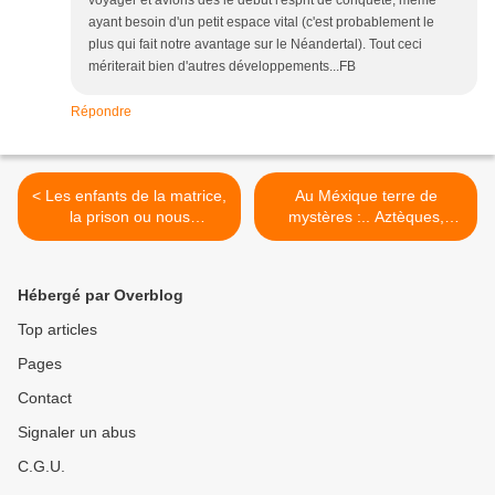
voyager et avions dès le début l'esprit de conquête, même
ayant besoin d'un petit espace vital (c'est probablement le
plus qui fait notre avantage sur le Néandertal). Tout ceci
mériterait bien d'autres développements...FB
Répondre
< Les enfants de la matrice,
Au Méxique terre de
la prison ou nous
mystères :.. Aztèques,
naissons...
Mayas, Ovnis… >
Hébergé par Overblog
Top articles
Pages
Contact
Signaler un abus
C.G.U.