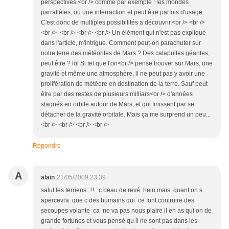
perspectives,<br /> comme par exemple : les mondes
parrallèles, ou une interraction et peut être parfois d'usage.
C'est donc de multiples possibilités a découvrir.<br /> <br />
<br /> <br /> <br /> <br /> Un élément qui n'est pas expliqué
dans l'article, m'intrigue. Comment peut-on parachuter sur
notre terre des météorites de Mars ? Des catapultes géantes,
peut être ? lol Si tel que l'on<br /> pense trouver sur Mars, une
gravité et même une atmosphère, il ne peut pas y avoir une
prolifération de météore en destination de la terre. Sauf peut
être par des restes de plusieurs milliars<br /> d'années
stagnés en orbite autour de Mars, et qui finissent par se
détacher de la gravité orbitale. Mais ça me surprend un peu...
<br /> <br /> <br /> <br />
Répondre
A
alain
21/05/2009 23:39
salut les terriens...!! c beau de revé hein mais quant on s
apercevra que c des humains qui ce font contruire des
secoupes volante ca ne va pas nous plaire il en as qui on de
grande fortunes et vous pensé qu il ne sont pas dans les