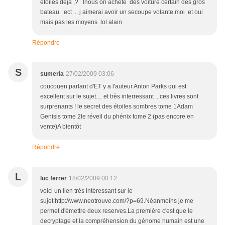
etoiles deja ,? lnous on achete des voiture certain des gros
bateau ect .. j aimerai avoir un secoupe volante moi et oui
mais pas les moyens lol alain
Répondre
S
sumeria
27/02/2009 03:06
coucouen parlant d'ET y a l'auteur Anton Parks qui est
excellent sur le sujet.... et très interressant .. ces livres sont
surprenants ! le secret des étoiles sombres tome 1Adam
Genisis tome 2le réveil du phénix tome 2 (pas encore en
vente)A bientôt
Répondre
L
luc ferrer
18/02/2009 00:12
voici un lien très intéressant sur le
sujet:http://www.neotrouve.com/?p=69.Néanmoins je me
permet d'émettre deux reserves.La première c'est que le
decryptage et la compréhension du génome humain est une