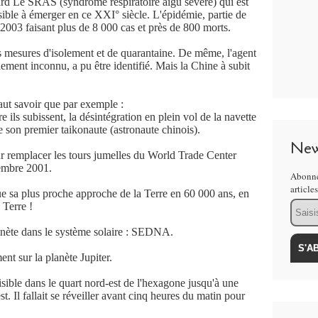
rd Le SRAS (syndrome respiratoire aigu sévère) qui est
sible à émerger en ce XXI° siècle. L'épidémie, partie de
2003 faisant plus de 8 000 cas et près de 800 morts.
s mesures d'isolement et de quarantaine. De même, l'agent
ment inconnu, a pu être identifié. Mais la Chine à subit
faut savoir que par exemple :
re ils subissent, la désintégration en plein vol de la navette
 son premier taikonaute (astronaute chinois).
New
our remplacer les tours jumelles du World Trade Center
tembre 2001.
Abonne
article
a plus proche approche de la Terre en 60 000 ans, en
Email
 Terre !
anète dans le système solaire : SEDNA.
nt sur la planète Jupiter.
visible dans le quart nord-est de l'hexagone jusqu'à une
. Il fallait se réveiller avant cinq heures du matin pour