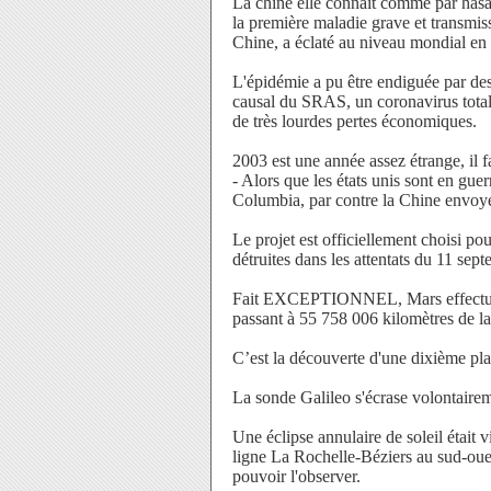
La chine elle connaît comme par hasa
la première maladie grave et transmis
Chine, a éclaté au niveau mondial en 
L'épidémie a pu être endiguée par de
causal du SRAS, un coronavirus totale
de très lourdes pertes économiques.
2003 est une année assez étrange, il 
- Alors que les états unis sont en guer
Columbia, par contre la Chine envoye
Le projet est officiellement choisi p
détruites dans les attentats du 11 sep
Fait EXCEPTIONNEL, Mars effectue s
passant à 55 758 006 kilomètres de la
C’est la découverte d'une dixième pl
La sonde Galileo s'écrase volontaireme
Une éclipse annulaire de soleil était 
ligne La Rochelle-Béziers au sud-ouest
pouvoir l'observer.