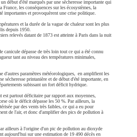
t un début d'été marqués par une sècheresse importante qui
la France, les conséquences sur les écosystèmes, la
été importantes et provoquèrent une crise politique.
pératures et la durée de la vague de chaleur sont les plus
blis depuis 1950.
ers relevés datant de 1873 est atteinte à Paris dans la nuit
e canicule dépasse de très loin tout ce qui a été connu
ongueur tant au niveau des températures minimales,
ne d'autres paramètres météorologiques,
en amplifient les
sécheresse printanière et de début d'été importante, en
départements subissant un fort déficit hydrique.
ût est partout déficitaire par rapport aux moyennes,
se où le déficit dépasse les 50 %. Par ailleurs, la
érisée par des vents très faibles, ce qui a eu pour
nt de l'air, et donc d'amplifier des pics de pollution à
ar ailleurs à l'origine d'un pic de pollution au dioxyde
nt aujourd'hui sur une estimation de 19 490 décès en