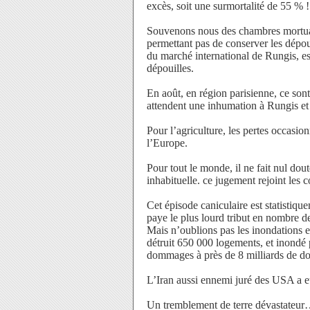
excès, soit une surmortalité de 55 % !
Souvenons nous des chambres mortuair
permettant pas de conserver les dépou
du marché international de Rungis, es
dépouilles.
En août, en région parisienne, ce son
attendent une inhumation à Rungis et 
Pour l’agriculture, les pertes occasio
l’Europe.
Pour tout le monde, il ne fait nul dou
inhabituelle. ce jugement rejoint les c
Cet épisode caniculaire est statistiqu
paye le plus lourd tribut en nombre de
Mais n’oublions pas les inondations 
détruit 650 000 logements, et inondé p
dommages à près de 8 milliards de dol
L’Iran aussi ennemi juré des USA a eu 
Un tremblement de terre dévastateu