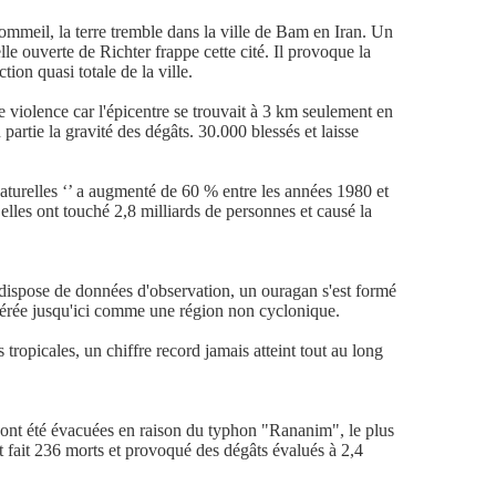
mmeil, la terre tremble dans la ville de Bam en Iran. Un
le ouverte de Richter frappe cette cité. Il provoque la
ion quasi totale de la ville.
violence car l'épicentre se trouvait à 3 km seulement en
 partie la gravité des dégâts. 30.000 blessés et laisse
naturelles ‘’ a augmenté de 60 % entre les années 1980 et
elles ont touché 2,8 milliards de personnes et causé la
 dispose de données d'observation, un ouragan s'est formé
idérée jusqu'ici comme une région non cyclonique.
tropicales, un chiffre record jamais atteint tout au long
ont été évacuées en raison du typhon "Rananim", le plus
t fait 236 morts et provoqué des dégâts évalués à 2,4