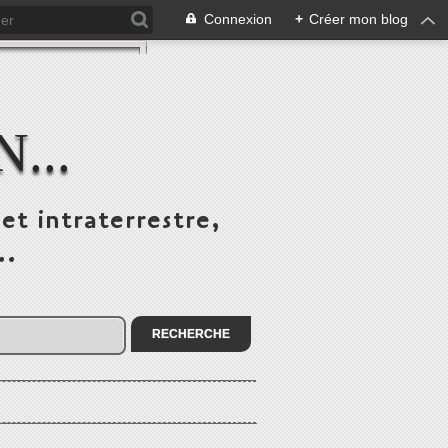
Connexion
+
Créer mon blog
...
et intraterrestre,
..