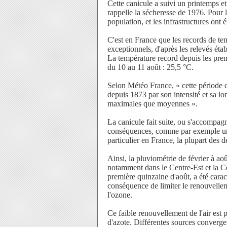
Cette canicule a suivi un printemps e
rappelle la sécheresse de 1976. Pour 
population, et les infrastructures ont 
C'est en France que les records de tem
exceptionnels, d'après les relevés éta
La température record depuis les premi
du 10 au 11 août : 25,5 °C.
Selon Météo France, « cette période d
depuis 1873 par son intensité et sa l
maximales que moyennes ».
La canicule fait suite, ou s'accompag
conséquences, comme par exemple une 
particulier en France, la plupart des 
Ainsi, la pluviométrie de février à ao
notamment dans le Centre-Est et la Cor
première quinzaine d'août, a été caract
conséquence de limiter le renouvelleme
l'ozone.
Ce faible renouvellement de l'air est p
d'azote. Différentes sources converge