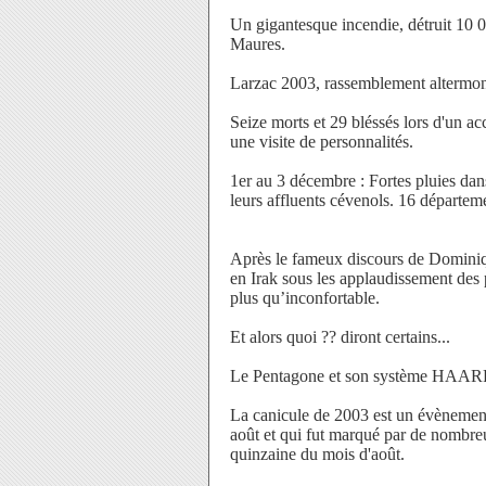
Un gigantesque incendie, détruit 10 0
Maures.
Larzac 2003, rassemblement altermond
Seize morts et 29 bléssés lors d'un 
une visite de personnalités.
1er au 3 décembre : Fortes pluies dan
leurs affluents cévenols. 16 départeme
Après le fameux discours de Dominiqu
en Irak sous les applaudissement des
plus qu’inconfortable.
Et alors quoi ?? diront certains...
Le Pentagone et son système HAARP, n
La canicule de 2003 est un évènement
août et qui fut marqué par de nombre
quinzaine du mois d'août.