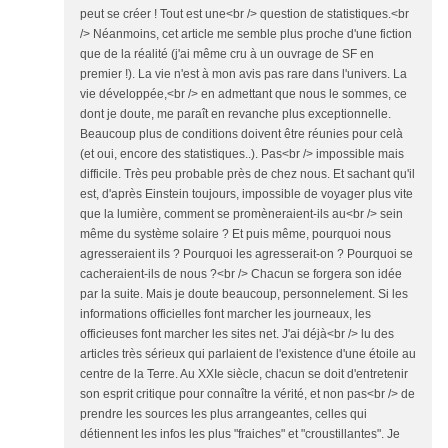
peut se créer ! Tout est une<br /> question de statistiques.<br
/> Néanmoins, cet article me semble plus proche d'une fiction
que de la réalité (j'ai même cru à un ouvrage de SF en
premier !). La vie n'est à mon avis pas rare dans l'univers. La
vie développée,<br /> en admettant que nous le sommes, ce
dont je doute, me paraît en revanche plus exceptionnelle.
Beaucoup plus de conditions doivent être réunies pour celà
(et oui, encore des statistiques..). Pas<br /> impossible mais
difficile. Très peu probable près de chez nous. Et sachant qu'il
est, d'après Einstein toujours, impossible de voyager plus vite
que la lumière, comment se promèneraient-ils au<br /> sein
même du système solaire ? Et puis même, pourquoi nous
agresseraient ils ? Pourquoi les agresserait-on ? Pourquoi se
cacheraient-ils de nous ?<br /> Chacun se forgera son idée
par la suite. Mais je doute beaucoup, personnelement. Si les
informations officielles font marcher les journeaux, les
officieuses font marcher les sites net. J'ai déjà<br /> lu des
articles très sérieux qui parlaient de l'existence d'une étoile au
centre de la Terre. Au XXIe siècle, chacun se doit d'entretenir
son esprit critique pour connaître la vérité, et non pas<br /> de
prendre les sources les plus arrangeantes, celles qui
détiennent les infos les plus "fraiches" et "croustillantes". Je