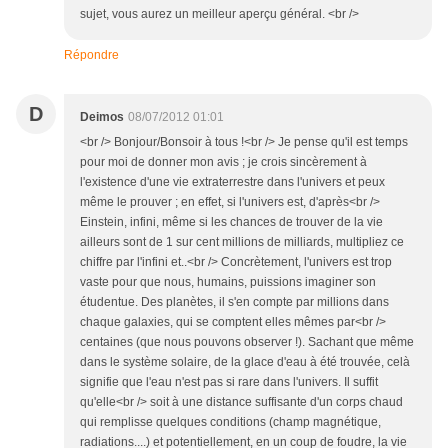
sujet, vous aurez un meilleur aperçu général. <br />
Répondre
D
Deimos
08/07/2012 01:01
<br /> Bonjour/Bonsoir à tous !<br /> Je pense qu'il est temps
pour moi de donner mon avis ; je crois sincèrement à
l'existence d'une vie extraterrestre dans l'univers et peux
même le prouver ; en effet, si l'univers est, d'après<br />
Einstein, infini, même si les chances de trouver de la vie
ailleurs sont de 1 sur cent millions de milliards, multipliez ce
chiffre par l'infini et..<br /> Concrètement, l'univers est trop
vaste pour que nous, humains, puissions imaginer son
étudentue. Des planètes, il s'en compte par millions dans
chaque galaxies, qui se comptent elles mêmes par<br />
centaines (que nous pouvons observer !). Sachant que même
dans le système solaire, de la glace d'eau à été trouvée, celà
signifie que l'eau n'est pas si rare dans l'univers. Il suffit
qu'elle<br /> soit à une distance suffisante d'un corps chaud
qui remplisse quelques conditions (champ magnétique,
radiations....) et potentiellement, en un coup de foudre, la vie