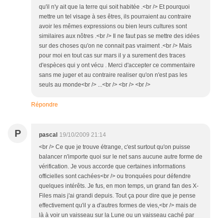
qu'il n'y ait que la terre qui soit habitée .<br /> Et pourquoi
mettre un tel visage à ses êtres, ils pourraient au contraire
avoir les mêmes expressions ou bien leurs cultures sont
similaires aux nôtres .<br /> Il ne faut pas se mettre des idées
sur des choses qu'on ne connait pas vraiment .<br /> Mais
pour moi en tout cas sur mars il y a surement des traces
d'espèces qui y ont vécu . Merci d'accepter ce commentaire
sans me juger et au contraire realiser qu'on n'est pas les
seuls au monde<br /> ...<br /> <br /> <br />
Répondre
P
pascal
19/10/2009 21:14
<br /> Ce que je trouve étrange, c'est surtout qu'on puisse
balancer n'importe quoi sur le net sans aucune autre forme de
vérification. Je vous accorde que certaines informations
officielles sont cachées<br /> ou tronquées pour défendre
quelques intérêts. Je fus, en mon temps, un grand fan des X-
Files mais j'ai grandi depuis. Tout ça pour dire que je pense
effectivement qu'il y a d'autres formes de vies,<br /> mais de
là à voir un vaisseau sur la Lune ou un vaisseau caché par