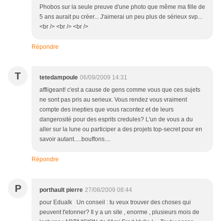
Phobos sur la seule preuve d'une photo que même ma fille de
5 ans aurait pu créer... J'aimerai un peu plus de sérieux svp...
<br /> <br /> <br />
Répondre
T
tetedampoule
06/09/2009 14:31
affligeant! c'est a cause de gens comme vous que ces sujets
ne sont pas pris au serieux. Vous rendez vous vraiment
compte des inepties que vous racontez et de leurs
dangerosité pour des esprits credules? L'un de vous a du
aller sur la lune ou participer a des projets top-secret pour en
savoir autant.....bouffons....
Répondre
P
porthault pierre
27/08/2009 08:44
pour Edualk Un conseil : tu veux trouver des choses qui
peuvent t'etonner? Il y a un site , enorme , plusieurs mois de