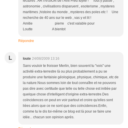
lectures : ARTIVISION de l'Ami Fred Idylle ! Tout y passe ,
astronomie , civilisations disparuent , esoterisme , mysteres
maritimes ,histoire du monde , mysteres des poles etc ! Une
recherche de 40 ans sur le web , vas y et lit !
Amitie pierre c'est valable pour
Loutte A bientot
Répondre
L
loute
24/08/2009 13:16
Sans vouloir te froisser Merlin, bien souvent tu "vois" une
activité extra-terrestre là ou plus probablement a pu se
produire une fantaisie géologique, physique, chimique, etc de
la nature.Nous sommes loin de tout connaître et ne pouvons
pas dire avec certitude que telle ou telle chose est initiée par
quelque chose d'intelligent d'origine extra-terrestre.Des
coïncidences on peut en voir partout et croire qu'elles sont
liées alors que ce ne sont que des coïncidences.Enfin,
comme tu le dis toi-même ce blog est là pour se faire une
idée... chacun son opinion après.