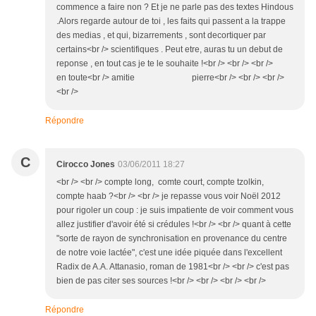
commence a faire non ? Et je ne parle pas des textes Hindous
.Alors regarde autour de toi , les faits qui passent a la trappe
des medias , et qui, bizarrements , sont decortiquer par
certains<br /> scientifiques . Peut etre, auras tu un debut de
reponse , en tout cas je te le souhaite !<br /> <br /> <br />
en toute<br /> amitie pierre<br /> <br /> <br />
<br />
Répondre
C
Cirocco Jones
03/06/2011 18:27
<br /> <br /> compte long, comte court, compte tzolkin,
compte haab ?<br /> <br /> je repasse vous voir Noël 2012
pour rigoler un coup : je suis impatiente de voir comment vous
allez justifier d'avoir été si crédules !<br /> <br /> quant à cette
"sorte de rayon de synchronisation en provenance du centre
de notre voie lactée", c'est une idée piquée dans l'excellent
Radix de A.A. Attanasio, roman de 1981<br /> <br /> c'est pas
bien de pas citer ses sources !<br /> <br /> <br /> <br />
Répondre