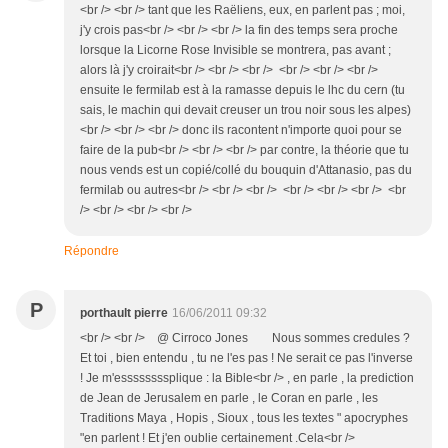
<br /> <br /> tant que les Raëliens, eux, en parlent pas ; moi,
j'y crois pas<br /> <br /> <br /> la fin des temps sera proche
lorsque la Licorne Rose Invisible se montrera, pas avant ;
alors là j'y croirait<br /> <br /> <br /> <br /> <br /> <br />
ensuite le fermilab est à la ramasse depuis le lhc du cern (tu
sais, le machin qui devait creuser un trou noir sous les alpes)
<br /> <br /> <br /> donc ils racontent n'importe quoi pour se
faire de la pub<br /> <br /> <br /> par contre, la théorie que tu
nous vends est un copié/collé du bouquin d'Attanasio, pas du
fermilab ou autres<br /> <br /> <br /> <br /> <br /> <br /> <br
/> <br /> <br /> <br />
Répondre
P
porthault pierre
16/06/2011 09:32
<br /> <br /> @ Cirroco Jones Nous sommes credules ?
Et toi , bien entendu , tu ne l'es pas ! Ne serait ce pas l'inverse
! Je m'essssssssplique : la Bible<br /> , en parle , la prediction
de Jean de Jerusalem en parle , le Coran en parle , les
Traditions Maya , Hopis , Sioux , tous les textes " apocryphes
"en parlent ! Et j'en oublie certainement .Cela<br />