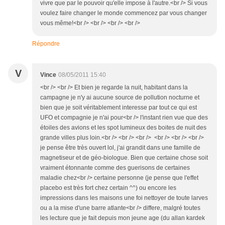
vivre que par le pouvoir qu'elle impose à l'autre.<br /> Si vous
voulez faire changer le monde commencez par vous changer
vous même!<br /> <br /> <br /> <br />
Répondre
V
Vince
08/05/2011 15:40
<br /> <br /> Et bien je regarde la nuit, habitant dans la
campagne je n'y ai aucune source de pollution nocturne et
bien que je soit véritablement interesse par tout ce qui est
UFO et compagnie je n'ai pour<br /> l'instant rien vue que des
étoiles des avions et les spot lumineux des boites de nuit des
grande villes plus loin.<br /> <br /> <br /> <br /> <br /> <br />
je pense être très ouvert lol, j'ai grandit dans une famille de
magnetiseur et de géo-biologue. Bien que certaine chose soit
vraiment étonnante comme des guerisons de certaines
maladie chez<br /> certaine personne (je pense que l'effet
placebo est très fort chez certain ^^) ou encore les
impressions dans les maisons une foi nettoyer de toute larves
ou a la mise d'une barre atlante<br /> differe, malgré toutes
les lecture que je fait depuis mon jeune age (du allan kardek