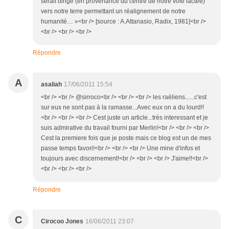
serait dirigé (en provenance du centre de notre voie lactée)
vers notre terre permettant un réalignement de notre
humanité… »<br /> [source : A.Attanasio, Radix, 1981]<br />
<br /> <br /> <br />
Répondre
A
asaliah
17/06/2011 15:54
<br /> <br /> @sirroco<br /> <br /> <br /> les raëliens......c'est
sur eux ne sont pas à la ramasse...Avec eux on a du lourd!!
<br /> <br /> <br /> Cest juste un article...très interessant et je
suis admirative du travail fourni par Merlin!<br /> <br /> <br />
Cest la premiere fois que je poste mais ce blog est un de mes
passe temps favori!<br /> <br /> <br /> Une mine d'infos et
toujours avec discernement!<br /> <br /> <br /> J'aime!!<br />
<br /> <br /> <br />
Répondre
C
Cirocoo Jones
16/06/2011 23:07