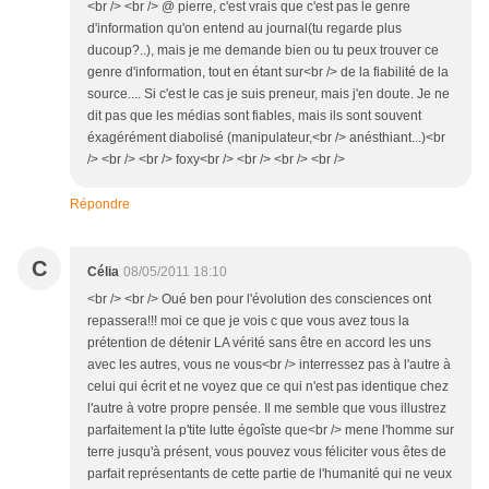
<br /> <br /> @ pierre, c'est vrais que c'est pas le genre
d'information qu'on entend au journal(tu regarde plus
ducoup?..), mais je me demande bien ou tu peux trouver ce
genre d'information, tout en étant sur<br /> de la fiabilité de la
source.... Si c'est le cas je suis preneur, mais j'en doute. Je ne
dit pas que les médias sont fiables, mais ils sont souvent
éxagérément diabolisé (manipulateur,<br /> anésthiant...)<br
/> <br /> <br /> foxy<br /> <br /> <br /> <br />
Répondre
C
Célia
08/05/2011 18:10
<br /> <br /> Oué ben pour l'évolution des consciences ont
repassera!!! moi ce que je vois c que vous avez tous la
prétention de détenir LA vérité sans être en accord les uns
avec les autres, vous ne vous<br /> interressez pas à l'autre à
celui qui écrit et ne voyez que ce qui n'est pas identique chez
l'autre à votre propre pensée. Il me semble que vous illustrez
parfaitement la p'tite lutte égoîste que<br /> mene l'homme sur
terre jusqu'à présent, vous pouvez vous féliciter vous êtes de
parfait représentants de cette partie de l'humanité qui ne veux