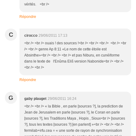
vérités. <br />
Répondre
C
cirocco
29/06/2011 17:13
<br /> <br /> ouais ! des sources !<br /> <br /> <br /> <br /> <br
/> <br /> genre Ap 8:11 «Le nom de cette étoile est
Absinthe»<br /> <br /> <br /> et pas Niburu, en cunéiforme
dans le texte de l'Enûma Eliš version Nabonide<br /> <br />
<br /> <br />
Répondre
G
gaby plauget
29/06/2011 16:24
<br /> <br /> « la Bible , en parle [sources ?], la prediction de
Jean de Jerusalem en parle [sources ?], le Coran en parle
[sources ?], les Traditions Maya , Hopis , Sioux<br /> [sources
?], tous les textes [sources ?] [en parlent] »<br /> <br /> <br />
fermilab+irfu.cea = « une sorte de rayon de synchronisation