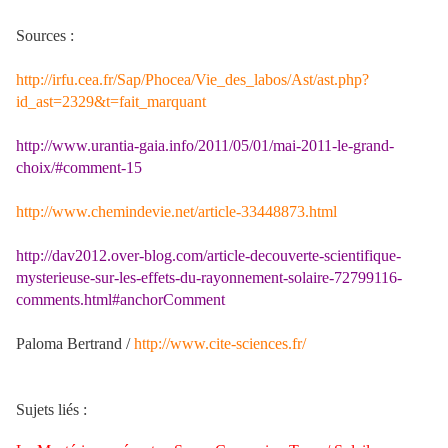
Sources :
http://irfu.cea.fr/Sap/Phocea/Vie_des_labos/Ast/ast.php?
id_ast=2329&t=fait_marquant
http://www.urantia-gaia.info/2011/05/01/mai-2011-le-grand-
choix/#comment-15
http://www.chemindevie.net/article-33448873.html
http://dav2012.over-blog.com/article-decouverte-scientifique-
mysterieuse-sur-les-effets-du-rayonnement-solaire-72799116-
comments.html#anchorComment
Paloma Bertrand /
http://www.cite-sciences.fr/
Sujets liés :