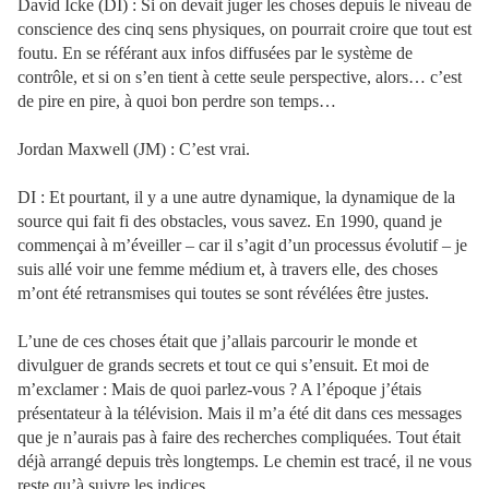
David Icke (DI) : Si on devait juger les choses depuis le niveau de
conscience des cinq sens physiques, on pourrait croire que tout est
foutu. En se référant aux infos diffusées par le système de
contrôle, et si on s’en tient à cette seule perspective, alors… c’est
de pire en pire, à quoi bon perdre son temps…
Jordan Maxwell (JM) : C’est vrai.
DI : Et pourtant, il y a une autre dynamique, la dynamique de la
source qui fait fi des obstacles, vous savez. En 1990, quand je
commençai à m’éveiller – car il s’agit d’un processus évolutif – je
suis allé voir une femme médium et, à travers elle, des choses
m’ont été retransmises qui toutes se sont révélées être justes.
L’une de ces choses était que j’allais parcourir le monde et
divulguer de grands secrets et tout ce qui s’ensuit. Et moi de
m’exclamer : Mais de quoi parlez-vous ? A l’époque j’étais
présentateur à la télévision. Mais il m’a été dit dans ces messages
que je n’aurais pas à faire des recherches compliquées. Tout était
déjà arrangé depuis très longtemps. Le chemin est tracé, il ne vous
reste qu’à suivre les indices.