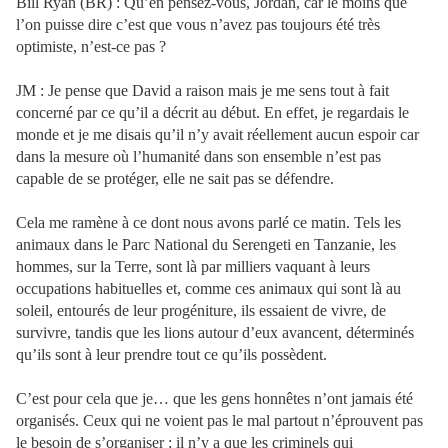
Bill Ryan (BR) : Qu’en pensez-vous, Jordan, car le moins que
l’on puisse dire c’est que vous n’avez pas toujours été très
optimiste, n’est-ce pas ?
JM : Je pense que David a raison mais je me sens tout à fait
concerné par ce qu’il a décrit au début. En effet, je regardais le
monde et je me disais qu’il n’y avait réellement aucun espoir car
dans la mesure où l’humanité dans son ensemble n’est pas
capable de se protéger, elle ne sait pas se défendre.
Cela me ramène à ce dont nous avons parlé ce matin. Tels les
animaux dans le Parc National du Serengeti en Tanzanie, les
hommes, sur la Terre, sont là par milliers vaquant à leurs
occupations habituelles et, comme ces animaux qui sont là au
soleil, entourés de leur progéniture, ils essaient de vivre, de
survivre, tandis que les lions autour d’eux avancent, déterminés
qu’ils sont à leur prendre tout ce qu’ils possèdent.
C’est pour cela que je… que les gens honnêtes n’ont jamais été
organisés. Ceux qui ne voient pas le mal partout n’éprouvent pas
le besoin de s’organiser ; il n’y a que les criminels qui