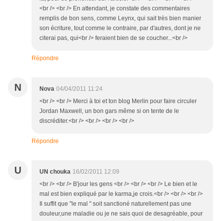
<br /> <br /> En attendant, je constate des commentaires
remplis de bon sens, comme Leynx, qui sait très bien manier
son écriture, tout comme le contraire, par d'autres, dont je ne
citerai pas, qui<br /> feraient bien de se coucher...<br />
Répondre
N
Nova
04/04/2011 11:24
<br /> <br /> Merci à toi et ton blog Merlin pour faire circuler
Jordan Maxwell, un bon gars même si on tente de le
discréditer.<br /> <br /> <br /> <br />
Répondre
U
UN chouka
16/02/2011 12:09
<br /> <br /> B'jour les gens <br /> <br /> <br /> Le bien et le
mal est bien expliqué par le karma,je crois.<br /> <br /> <br />
Il suffit que "le mal " soit sanctioné naturellement pas une
douleur,une maladie ou je ne sais quoi de desagréable, pour