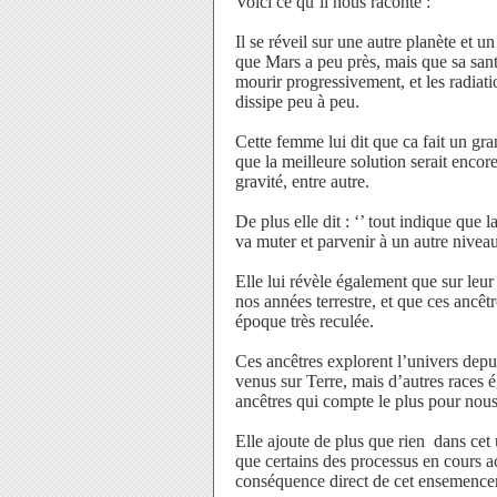
Voici ce qu’il nous raconte :
Il se réveil sur une autre planète et u
que Mars a peu près, mais que sa santé 
mourir progressivement, et les radiat
dissipe peu à peu.
Cette femme lui dit que ca fait un gr
que la meilleure solution serait encore
gravité, entre autre.
De plus elle dit : ‘’ tout indique que 
va muter et parvenir à un autre niveau
Elle lui révèle également que sur leur 
nos années terrestre, et que ces ancêt
époque très reculée.
Ces ancêtres explorent l’univers depui
venus sur Terre, mais d’autres races é
ancêtres qui compte le plus pour nous 
Elle ajoute de plus que rien
dans cet 
que certains des processus en cours ac
conséquence direct de cet ensemencem