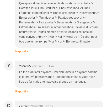
Quelques aliments alcalinisants<br /> <br /> Brocoli<br />
Carottes<br /> Chou vert<br /> Chou frisé<br /> Ail<br />
Légumes fermentés<br /> Haricots verts<br /> Pois verts<br />
Epinards<br /> Tomates<br /> Patates douces<br />
Pommes<br /> Avocats<br /> Bananes<br /> Oranges<br />
Citrons<br /> Fraises<br /> Amandes<br /> Stevia (Edulcorant
naturel)<br /> Toutes plantes >><br /> et dans cet articule
vous écrivez : <br /> > ?<br /> <br /> Merci de m'éclairer peut
être que je me trompe ?<br /> <br /> Bonne continuation
Répondre
Y
Yuca965
23/06/2015 11:47
Le thé étant anti-oxydant il interfère avec les oxydant comme
le fer trouvé dans la viande, une bonne chose si vous avez
trop de fer mais une mauvaise si vous en manquez...
Répondre
C
carolyn
28/04/2015 18:07