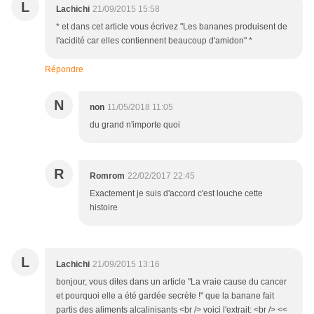
L
Lachichi
21/09/2015 15:58
* et dans cet article vous écrivez "Les bananes produisent de
l'acidité car elles contiennent beaucoup d'amidon" *
Répondre
N
non
11/05/2018 11:05
du grand n'importe quoi
R
Romrom
22/02/2017 22:45
Exactement je suis d'accord c'est louche cette
histoire
L
Lachichi
21/09/2015 13:16
bonjour, vous dites dans un article "La vraie cause du cancer
et pourquoi elle a été gardée secrète !" que la banane fait
partis des aliments alcalinisants <br /> voici l'extrait: <br /> <<