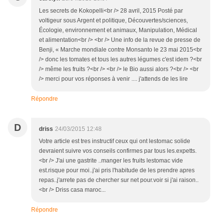
Les secrets de Kokopelli<br /> 28 avril, 2015 Posté par
voltigeur sous Argent et politique, Découvertes/sciences,
Écologie, environnement et animaux, Manipulation, Médical
et alimentation<br /> <br /> Une info de la revue de presse de
Benji, « Marche mondiale contre Monsanto le 23 mai 2015<br
/> donc les tomates et tous les autres légumes c'est idem ?<br
/> même les fruits ?<br /> <br /> le Bio aussi alors ?<br /> <br
/> merci pour vos réponses à venir .... j'attends de les lire
Répondre
D
driss
24/03/2015 12:48
Votre article est tres instructif ceux qui ont lestomac solide
devraient suivre vos conseils confirmes par tous les.expetts.
<br /> J'ai une gastrite ..manger les fruits lestomac vide
est.risque pour moi..j'ai pris l'habitude de les prendre apres
repas..j'arrete pas de chercher sur net pour.voir si j'ai raison..
<br /> Driss casa maroc...
Répondre