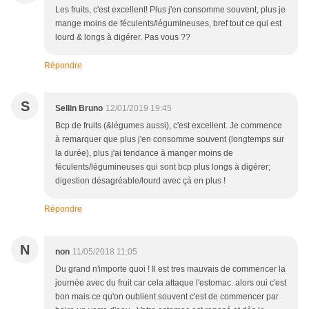
Les fruits, c'est excellent! Plus j'en consomme souvent, plus je
mange moins de féculents/légumineuses, bref tout ce qui est
lourd & longs à digérer. Pas vous ??
Répondre
S
Sellin Bruno
12/01/2019 19:45
Bcp de fruits (&légumes aussi), c'est excellent. Je commence
à remarquer que plus j'en consomme souvent (longtemps sur
la durée), plus j'ai tendance à manger moins de
féculents/légumineuses qui sont bcp plus longs à digérer;
digestion désagréable/lourd avec çà en plus !
Répondre
N
non
11/05/2018 11:05
Du grand n'importe quoi ! Il est tres mauvais de commencer la
journée avec du fruit car cela attaque l'estomac. alors oui c'est
bon mais ce qu'on oublient souvent c'est de commencer par