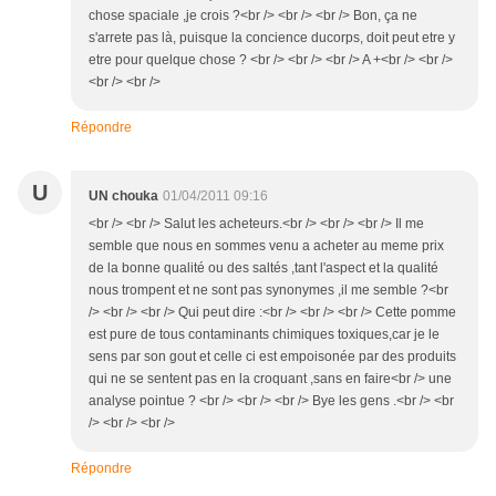
chose spaciale ,je crois ?<br /> <br /> <br /> Bon, ça ne
s'arrete pas là, puisque la concience ducorps, doit peut etre y
etre pour quelque chose ? <br /> <br /> <br /> A +<br /> <br />
<br /> <br />
Répondre
U
UN chouka
01/04/2011 09:16
<br /> <br /> Salut les acheteurs.<br /> <br /> <br /> Il me
semble que nous en sommes venu a acheter au meme prix
de la bonne qualité ou des saltés ,tant l'aspect et la qualité
nous trompent et ne sont pas synonymes ,il me semble ?<br
/> <br /> <br /> Qui peut dire :<br /> <br /> <br /> Cette pomme
est pure de tous contaminants chimiques toxiques,car je le
sens par son gout et celle ci est empoisonée par des produits
qui ne se sentent pas en la croquant ,sans en faire<br /> une
analyse pointue ? <br /> <br /> <br /> Bye les gens .<br /> <br
/> <br /> <br />
Répondre