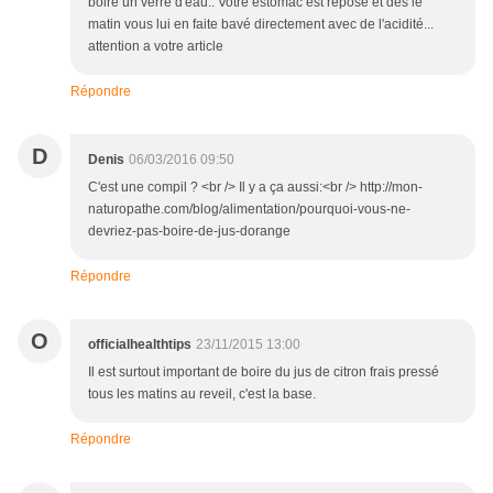
boire un verre d'eau.. Votre estomac est reposé et dès le
matin vous lui en faite bavé directement avec de l'acidité...
attention a votre article
Répondre
D
Denis
06/03/2016 09:50
C'est une compil ? <br /> Il y a ça aussi:<br /> http://mon-
naturopathe.com/blog/alimentation/pourquoi-vous-ne-
devriez-pas-boire-de-jus-dorange
Répondre
O
officialhealthtips
23/11/2015 13:00
Il est surtout important de boire du jus de citron frais pressé
tous les matins au reveil, c'est la base.
Répondre