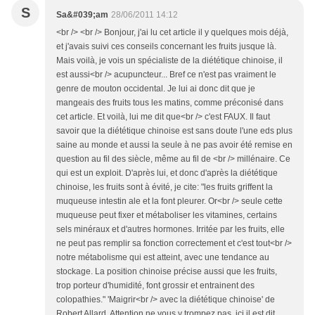
S
Sa&#039;am
28/06/2011 14:12
<br /> <br /> Bonjour, j'ai lu cet article il y quelques mois déjà,
et j'avais suivi ces conseils concernant les fruits jusque là.
Mais voilà, je vois un spécialiste de la diététique chinoise, il
est aussi<br /> acupuncteur... Bref ce n'est pas vraiment le
genre de mouton occidental. Je lui ai donc dit que je
mangeais des fruits tous les matins, comme préconisé dans
cet article. Et voilà, lui me dit que<br /> c'est FAUX. Il faut
savoir que la diététique chinoise est sans doute l'une eds plus
saine au monde et aussi la seule à ne pas avoir été remise en
question au fil des siècle, même au fil de <br /> millénaire. Ce
qui est un exploit. D'après lui, et donc d'après la diététique
chinoise, les fruits sont à évité, je cite: "les fruits griffent la
muqueuse intestin ale et la font pleurer. Or<br /> seule cette
muqueuse peut fixer et métaboliser les vitamines, certains
sels minéraux et d'autres hormones. Irritée par les fruits, elle
ne peut pas remplir sa fonction correctement et c'est tout<br />
notre métabolisme qui est atteint, avec une tendance au
stockage. La position chinoise précise aussi que les fruits,
trop porteur d'humidité, font grossir et entrainent des
colopathies." 'Maigrir<br /> avec la diététique chinoise' de
Robert Allard. Attention ne vous y trompez pas, ici il est dit