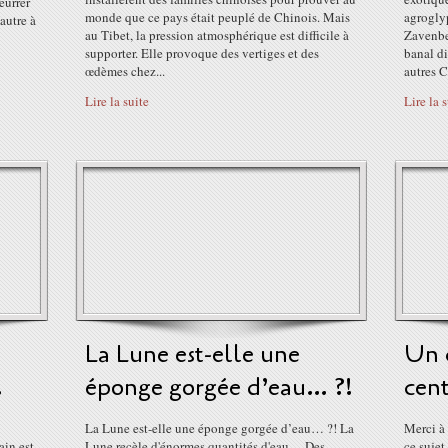
leurrer
monde que ce pays était peuplé de Chinois. Mais
agrogly
’autre à
au Tibet, la pression atmosphérique est difficile à
Zavenbe
supporter. Elle provoque des vertiges et des
banal d
œdèmes chez...
autres C
Lire la suite
Lire la 
La Lune est-elle une
Un c
.
éponge gorgée d’eau… ?!
cent
La Lune est-elle une éponge gorgée d’eau… ?! La
Merci à
ain est
Lune recèle d'énormes quantités d'eau… Des
ce sujet