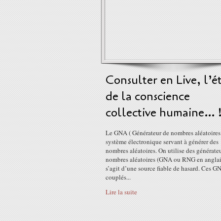
Consulter en Live, l’é
de la conscience
collective humaine… 
Le GNA ( Générateur de nombres aléatoires 
système électronique servant à générer des
nombres aléatoires. On utilise des générate
nombres aléatoires (GNA ou RNG en anglais
s’agit d’une source fiable de hasard. Ces G
couplés...
Lire la suite