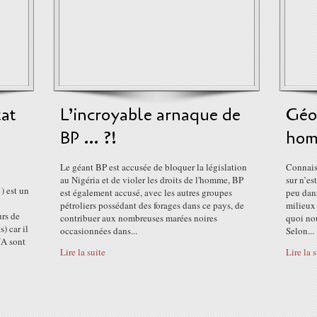
tat
L’incroyable arnaque de
Géo-
BP … ?!
hom
!
Le géant BP est accusée de bloquer la législation
Connaiss
au Nigéria et de violer les droits de l'homme, BP
sur n’es
) est un
est également accusé, avec les autres groupes
peu dan
pétroliers possédant des forages dans ce pays, de
milieux 
urs de
contribuer aux nombreuses marées noires
quoi nou
) car il
occasionnées dans...
Selon...
NA sont
Lire la suite
Lire la 