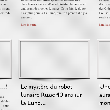
e cent
chercheurs viennent d'en administrer la preuve en
découver
nts sens
analysant des roches lunaires. Cette fois, le doute
des Crân
évite-t-
n'est plus permis. La Lune, que l'on prenait il n'y a
Louise T
encore...
serait en
Lire la suite
Lire la 
..!
Le mystère du robot
Une
lunaire Russe 40 ans sur
aura
ans
valables
la Lune…
mon
 " abus