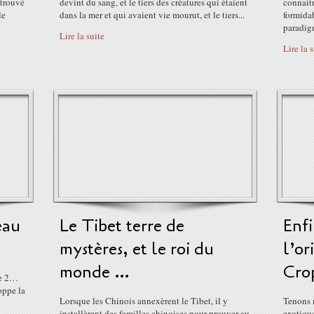
 trouvé
devint du sang, et le tiers des créatures qui étaient
connaitr
le
dans la mer et qui avaient vie mourut, et le tiers...
formida
paradig
Lire la suite
Lire la 
eau
Le Tibet terre de
Enf
mystères, et le roi du
l’or
monde …
Crop
ie 2…
oppe la
Lorsque les Chinois annexèrent le Tibet, il y
Tenons 
installèrent des familles chinoises pour prouver au
exotique