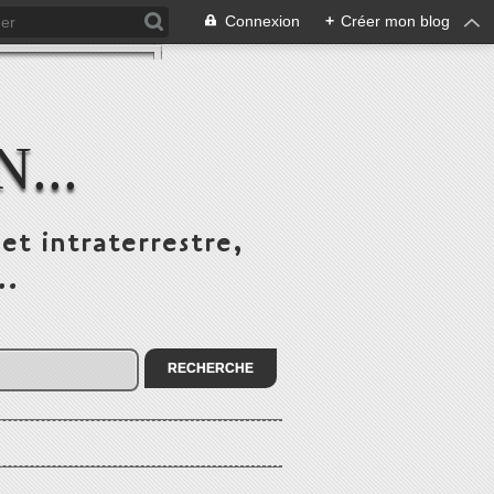
Connexion
+
Créer mon blog
...
et intraterrestre,
..