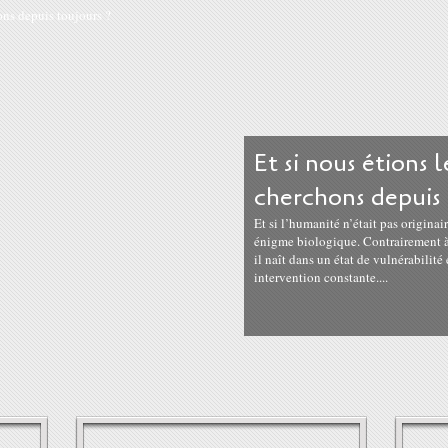
Et si nous étions 
cherchons depuis 
Et si l’humanité n’était pas originai
énigme biologique. Contrairement à t
il naît dans un état de vulnérabilit
intervention constante....