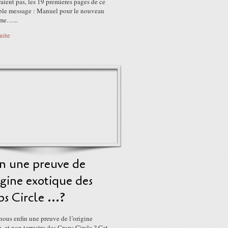
aient pas, les 19 premieres pages de ce
ble message : Manuel pour le nouveau
me…...
suite
in une preuve de
igine exotique des
s Circle ...?
nous enfin une preuve de l’origine
, et non terrestre des Crops Circle ? Cet