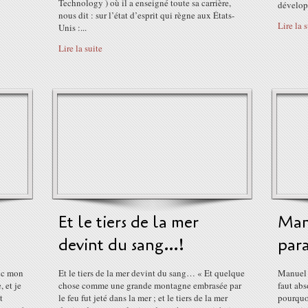
Technology ) où il a enseigné toute sa carrière,
dévelop
nous dit : sur l’état d’esprit qui règne aux États-
Lire la 
Unis :...
Lire la suite
Et le tiers de la mer
Man
devint du sang…!
par
onc mon
Et le tiers de la mer devint du sang… « Et quelque
Manuel 
 et je
chose comme une grande montagne embrasée par
faut abs
t
le feu fut jeté dans la mer ; et le tiers de la mer
pourquoi