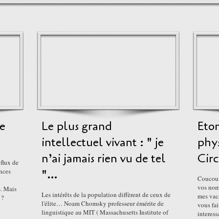
e
Le plus grand
Eto
intellectuel vivant : " je
phys
n’ai jamais rien vu de tel
Circ
flux de
nces
"…
Coucou, 
vos nom
s. Mais
Les intérêts de la population diffèrent de ceux de
mes vaca
 ?
l'élite… Noam Chomsky professeur émérite de
vous fai
linguistique au MIT ( Massachusetts Institute of
interess