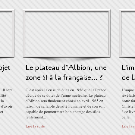
ojet
Le plateau d’Albion, une
L'im
zone 51 à la française… ?
de 
 Il sera
C’est après la crise de Suez en 1956 que la France
L'impac
lité
décide de se doter de l’arme nucléaire. Le plateau
révélat
 la
d’Albion sera finalement choisi en avril 1965 en
notre fo
 d'avoir
raison de sa faible densité humaine et de son sol,
Christel
 et
capable de permettre un bon ancrage des silos
à ce liv
renfermant...
celle...
Lire la suite
Lire la 