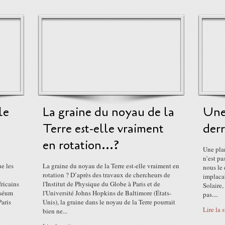
le
La graine du noyau de la
Une
Terre est-elle vraiment
derr
en rotation...?
Une plan
n’est pa
e les
La graine du noyau de la Terre est-elle vraiment en
nous le 
rotation ? D’après des travaux de chercheurs de
implacab
ricains
l'Institut de Physique du Globe à Paris et de
Solaire,
uséum
l'Université Johns Hopkins de Baltimore (États-
pas....
Paris
Unis), la graine dans le noyau de la Terre pourrait
Lire la 
bien ne...