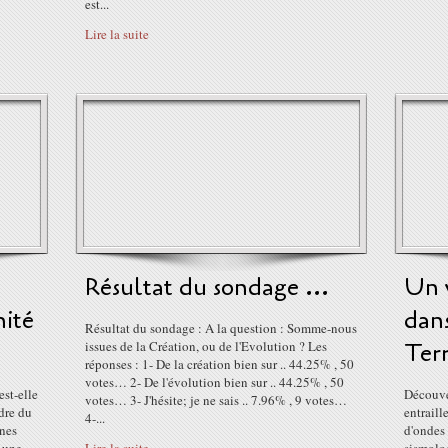
est...
Lire la suite
Résultat du sondage ...
Un v
nité
dans
Résultat du sondage : A la question : Somme-nous
issues de la Création, ou de l'Evolution ? Les
Terr
réponses : 1- De la création bien sur .. 44.25% , 50
votes… 2- De l'évolution bien sur .. 44.25% , 50
est-elle
Découver
votes… 3- J'hésite; je ne sais .. 7.96% , 9 votes…
ndre du
entraill
4-...
ines
d'ondes 