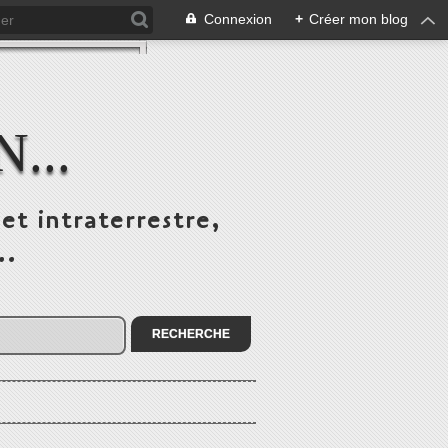
Connexion
+
Créer mon blog
...
et intraterrestre,
..