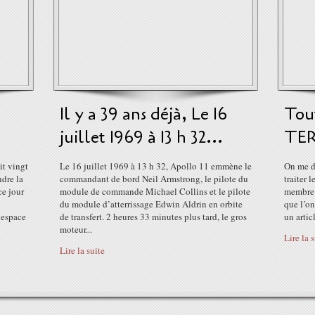
Il y a 39 ans déjà, Le 16
Tout
juillet 1969 à 13 h 32...
TER
t vingt
Le 16 juillet 1969 à 13 h 32, Apollo 11 emmène le
On me d
ndre la
commandant de bord Neil Armstrong, le pilote du
traiter 
ce jour
module de commande Michael Collins et le pilote
membre d
du module d’atterrissage Edwin Aldrin en orbite
que l’on
l’espace
de transfert. 2 heures 33 minutes plus tard, le gros
un articl
moteur...
Lire la 
Lire la suite