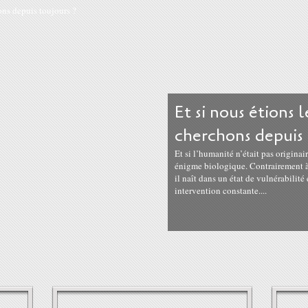
Et si nous étions 
cherchons depuis 
Et si l’humanité n’était pas originai
énigme biologique. Contrairement à t
il naît dans un état de vulnérabilit
intervention constante....