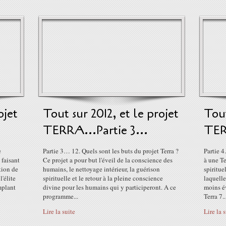
ojet
Tout sur 2012, et le projet
Tout
TERRA...Partie 3...
TER
e
Partie 3… 12. Quels sont les buts du projet Terra ?
Partie 
faisant
Ce projet a pour but l'éveil de la conscience des
à une Te
tion de
humains, le nettoyage intérieur, la guérison
spiritue
'élite
spirituelle et le retour à la pleine conscience
laquelle
mplant
divine pour les humains qui y participeront. A ce
moins é
programme...
Terra 7..
Lire la suite
Lire la 