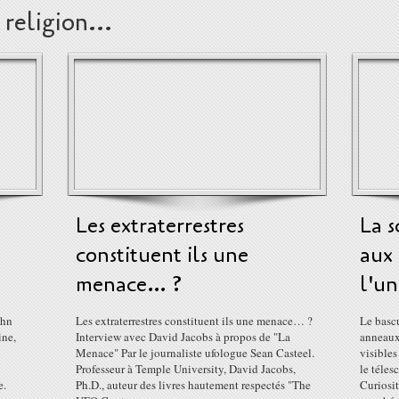
religion...
Les extraterrestres
La s
constituent ils une
aux 
menace… ?
l'un
ohn
Les extraterrestres constituent ils une menace… ?
Le basc
ine,
Interview avec David Jacobs à propos de "La
anneaux 
Menace" Par le journaliste ufologue Sean Casteel.
visibles
Professeur à Temple University, David Jacobs,
le téles
e.
Ph.D., auteur des livres hautement respectés "The
Curiosit