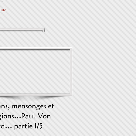
..
suite
ens, mensonges et
gions...Paul Von
... partie 1/5