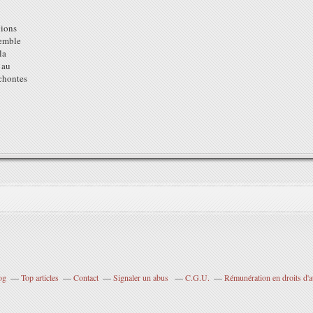
gions
semble
la
 au
rchontes
og
Top articles
Contact
Signaler un abus
C.G.U.
Rémunération en droits d'a