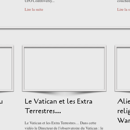
UFO Controversy...
couchée.
Lire la suite
Lire la 
u
Le Vatican et les Extra
Ali
Terrestres…
reli
Ward
Le Vatican et les Extra Terrestres… Dans cette
vidéo le Directeur de l’observatoire du Vatican : le