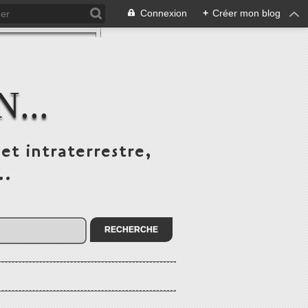
Connexion
+
Créer mon blog
...
et intraterrestre,
..