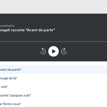
Purecharts
ngeli raconte "Avant de partir"
vant de partir"
Bouge de là"
 vite"
conte "Jacques a dit"
e "Entre nous"