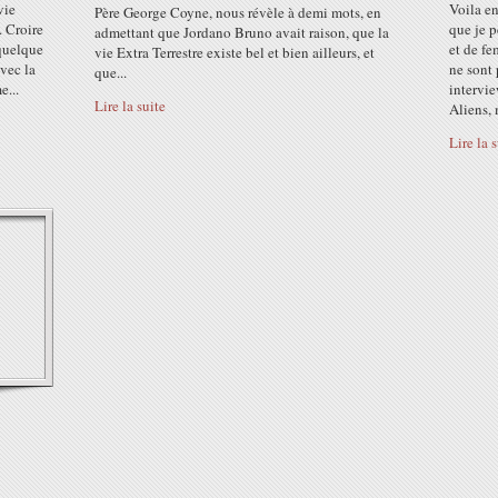
vie
Voila e
Père George Coyne, nous révèle à demi mots, en
. Croire
que je 
admettant que Jordano Bruno avait raison, que la
 quelque
et de f
vie Extra Terrestre existe bel et bien ailleurs, et
avec la
ne sont 
que...
e...
intervi
Lire la suite
Aliens, 
Lire la 