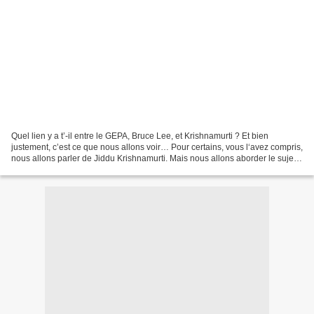
Quel lien y a t’-il entre le GEPA, Bruce Lee, et Krishnamurti ? Et bien
justement, c’est ce que nous allons voir… Pour certains, vous l‘avez compris,
nous allons parler de Jiddu Krishnamurti. Mais nous allons aborder le sujet
autrement et sous un angle...