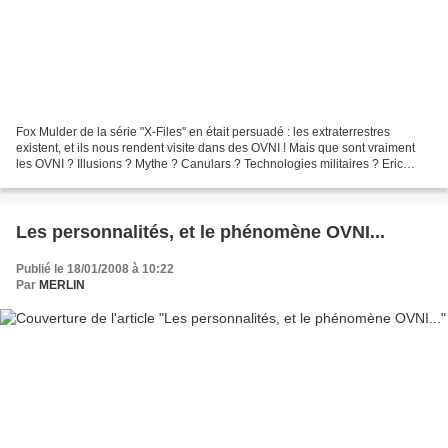
Fox Mulder de la série "X-Files" en était persuadé : les extraterrestres
existent, et ils nous rendent visite dans des OVNI ! Mais que sont vraiment
les OVNI ? Illusions ? Mythe ? Canulars ? Technologies militaires ? Eric
Julien, dans son livre "La sciences...
Les personnalités, et le phénomène OVNI...
Publié le 18/01/2008 à 10:22
Par
MERLIN