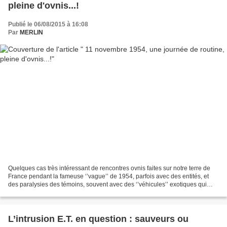
pleine d'ovnis...!
Publié le 06/08/2015 à 16:08
Par
MERLIN
Quelques cas très intéressant de rencontres ovnis faites sur notre terre de
France pendant la fameuse ‘’vague’’ de 1954, parfois avec des entités, et
des paralysies des témoins, souvent avec des ‘’véhicules’’ exotiques qui
semblent en diificultés, ou...
L’intrusion E.T. en question : sauveurs ou