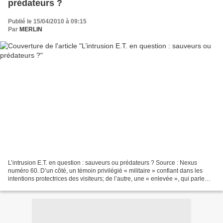
prédateurs ?
Publié le 15/04/2010 à 09:15
Par
MERLIN
L’intrusion E.T. en question : sauveurs ou prédateurs ? Source : Nexus
numéro 60. D’un côté, un témoin privilégié « militaire » confiant dans les
intentions protectrices des visiteurs; de l’autre, une « enlevée », qui parle
d’intrusion prédatrice… Au...