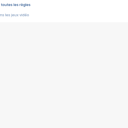
 toutes les règles
s les jeux vidéo
us choquant de Rockstar ? - Le scandale BULLY
e plus moche de Steam
du RÊVE tourne au CAUCHEMAR
pendant 8 heures
it… à tort
umiliés par un jeu vidéo
ire - Final Fantasy 8
ti un empire - Age of Empires
story DOFUS
tard, il crée l'un des pires jeux de tous les temps, MindsEye.