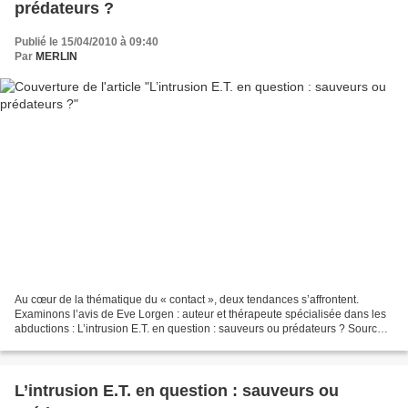
prédateurs ?
Publié le 15/04/2010 à 09:40
Par
MERLIN
Au cœur de la thématique du « contact », deux tendances s’affrontent.
Examinons l’avis de Eve Lorgen : auteur et thérapeute spécialisée dans les
abductions : L’intrusion E.T. en question : sauveurs ou prédateurs ? Source :
Nexus numéro 60. D’un côté,...
L’intrusion E.T. en question : sauveurs ou