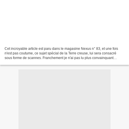
Cet incroyable article est paru dans le magasine Nexus n° 83, et une fois
n'est pas coutume, ce sujet spécial de la Terre creuse, lui sera consacré
sous forme de scannes. Franchement je n'ai pas lu plus convainquant
comme article sur la Terre creuse que...