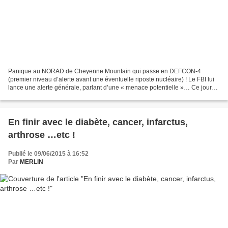
Panique au NORAD de Cheyenne Mountain qui passe en DEFCON-4
(premier niveau d’alerte avant une éventuelle riposte nucléaire) ! Le FBI lui
lance une alerte générale, parlant d’une « menace potentielle »… Ce jour
ou tout sembla basculer c’est le 17 avril...
En finir avec le diabète, cancer, infarctus,
arthrose …etc !
Publié le 09/06/2015 à 16:52
Par
MERLIN