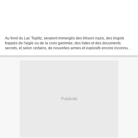
Au fond du Lac Toplitz, seraient immergés des trésors nazis, des lingots
frappés de l'aigle ou de la croix gammée, des listes et des documents
secrets, et selon certains, de nouvelles armes et explosifs encore inconnus
de nos jours... L'or nazi dans le...
Publicité