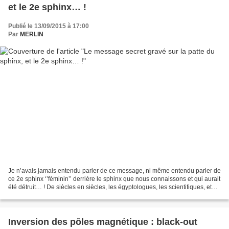
et le 2e sphinx… !
Publié le 13/09/2015 à 17:00
Par
MERLIN
Je n’avais jamais entendu parler de ce message, ni même entendu parler de
ce 2e sphinx ‘’féminin’’ derrière le sphinx que nous connaissons et qui aurait
été détruit… ! De siècles en siècles, les égyptologues, les scientifiques, et
les passionnés restent...
Inversion des pôles magnétique : black-out