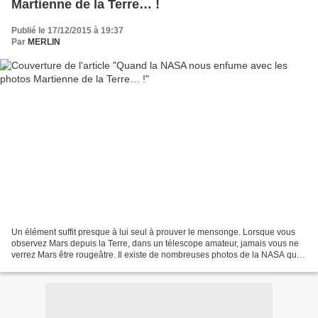
Martienne de la Terre… !
Publié le 17/12/2015 à 19:37
Par
MERLIN
Un élément suffit presque à lui seul à prouver le mensonge. Lorsque vous
observez Mars depuis la Terre, dans un télescope amateur, jamais vous ne
verrez Mars être rougeâtre. Il existe de nombreuses photos de la NASA qui
sont trafiquées, et l’agence l’avoue...