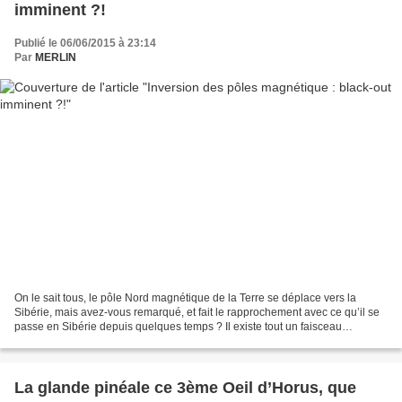
imminent ?!
Publié le 06/06/2015 à 23:14
Par
MERLIN
On le sait tous, le pôle Nord magnétique de la Terre se déplace vers la
Sibérie, mais avez-vous remarqué, et fait le rapprochement avec ce qu’il se
passe en Sibérie depuis quelques temps ? Il existe tout un faisceau
d’indices, tous plus explicites, et...
La glande pinéale ce 3ème Oeil d’Horus, que