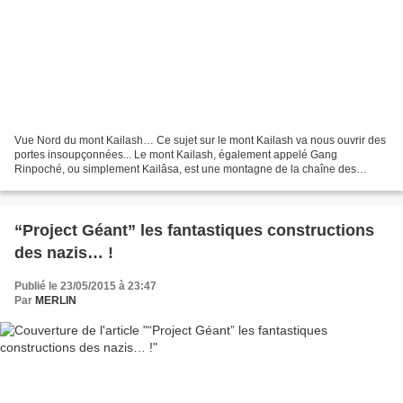
Vue Nord du mont Kailash… Ce sujet sur le mont Kailash va nous ouvrir des
portes insoupçonnées... Le mont Kailash, également appelé Gang
Rinpoché, ou simplement Kailâsa, est une montagne de la chaîne des
Himalayas culminant à 6 714 mètres d'altitude....
“Project Géant” les fantastiques constructions
des nazis… !
Publié le 23/05/2015 à 23:47
Par
MERLIN