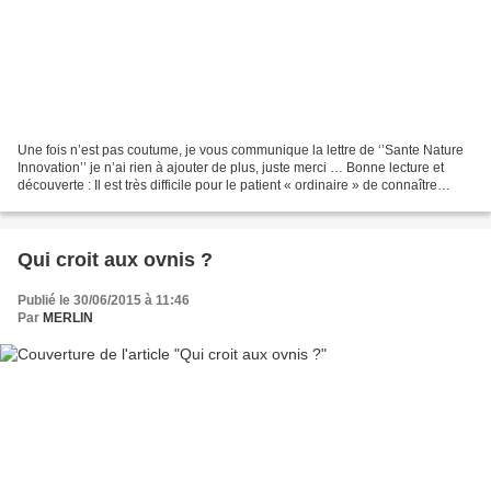
Une fois n’est pas coutume, je vous communique la lettre de ‘’Sante Nature
Innovation’’ je n’ai rien à ajouter de plus, juste merci … Bonne lecture et
découverte : Il est très difficile pour le patient « ordinaire » de connaître
vraiment toutes les solutions...
Qui croit aux ovnis ?
Publié le 30/06/2015 à 11:46
Par
MERLIN