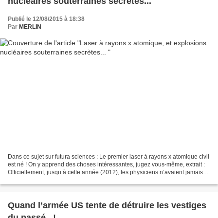
nucléaires souterraines secrètes...
Publié le 12/08/2015 à 18:38
Par
MERLIN
Dans ce sujet sur futura sciences : Le premier laser à rayons x atomique civil
est né ! On y apprend des choses intéressantes, jugez vous-même, extrait :
Officiellement, jusqu’à cette année (2012), les physiciens n’avaient jamais
pu réaliser un effet...
Quand l’armée US tente de détruire les vestiges
du passé...!