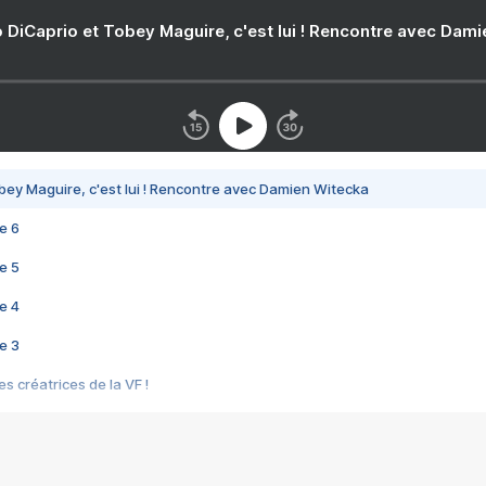
 DiCaprio et Tobey Maguire, c'est lui ! Rencontre avec Dam
bey Maguire, c'est lui ! Rencontre avec Damien Witecka
e 6
e 5
e 4
e 3
s créatrices de la VF !
e 2
e 1