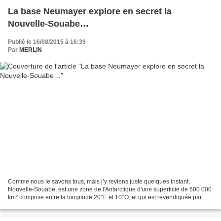
La base Neumayer explore en secret la
Nouvelle-Souabe…
Publié le 16/08/2015 à 16:39
Par
MERLIN
Comme nous le savons tous, mais j’y reviens juste quelques instant,
Nouvelle-Souabe, est une zone de l'Antarctique d'une superficie de 600 000
km² comprise entre la longitude 20°E et 10°O, et qui est revendiquée par
l’Allemagne nazie du 19 janvier 1939...