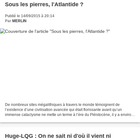
Sous les pierres, l'Atlantide ?
Publié le 14/09/2015 à 20:14
Par
MERLIN
De nombreux sites mégalithiques à travers le monde témoignent de
l’existence d’une civilisation avancée qui était florissante avant qu’un
immense cataclysme ne mette un terme à l’ère du Pléistocène, il y a environ
12000 ans. L’acropole de Baalbek... Située...
Huge-LQG : On ne sait ni d'où il vient ni