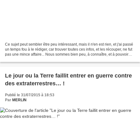
Ce sujet peut sembler être peu intéressant, mais il n'en est rien, et j'ai passé
un temps fou à le rédiger, car trouver toutes ces infos, et les récouper, ne fut
pas une mince affaire... Nous sommes bien peu, à connaître, et à pouvoir
citer les noms des...
Le jour ou la Terre faillit entrer en guerre contre
des extraterrestres… !
Publié le 31/07/2015 à 18:53
Par
MERLIN