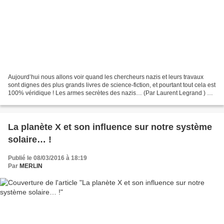
Aujourd’hui nous allons voir quand les chercheurs nazis et leurs travaux
sont dignes des plus grands livres de science-fiction, et pourtant tout cela est
100% véridique ! Les armes secrètes des nazis… (Par Laurent Legrand ) 8
mai 1945, jour de l'armistice,...
La planète X et son influence sur notre système
solaire… !
Publié le 08/03/2016 à 18:19
Par
MERLIN