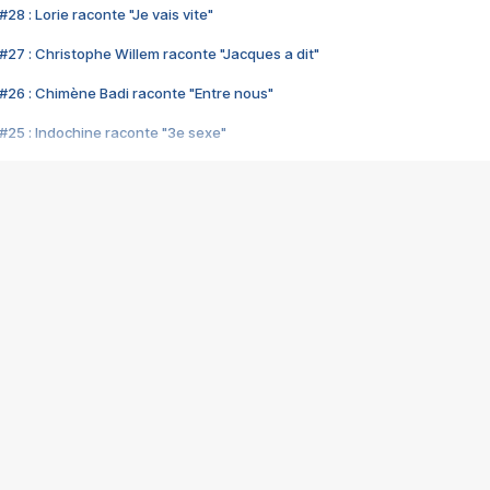
28 : Lorie raconte "Je vais vite"
#27 : Christophe Willem raconte "Jacques a dit"
#26 : Chimène Badi raconte "Entre nous"
#25 : Indochine raconte "3e sexe"
#24 : Zaho raconte "C'est chelou"
#23 : Patrick Bruel raconte "Au café des délices"
#22 : Kyo raconte "Le chemin"
#21 : Nolwenn Leroy raconte "Cassé"
#20 : Patrick Hernandez raconte "Born to be alive"
#19 : Lorie raconte "Près de moi"
#18 : Michael Jones raconte "A nos actes manqués" (avec Jean-Jacque
#17 : Khaled raconte "Aïcha"
#16 : Corneille raconte "Parce qu'on vient de loin"